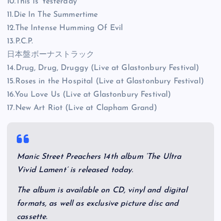
10.This Is Yesterday
11.Die In The Summertime
12.The Intense Humming Of Evil
13.P.C.P.
日本盤ボーナストラック
14.Drug, Drug, Druggy (Live at Glastonbury Festival)
15.Roses in the Hospital (Live at Glastonbury Festival)
16.You Love Us (Live at Glastonbury Festival)
17.New Art Riot (Live at Clapham Grand)
Manic Street Preachers 14th album ‘The Ultra
Vivid Lament’ is released today.
The album is available on CD, vinyl and digital
formats, as well as exclusive picture disc and
cassette.