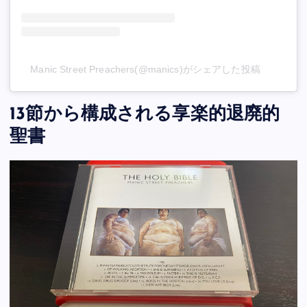
Manic Street Preachers(@manics)がシェアした投稿
13節から構成される享楽的退廃的
聖書