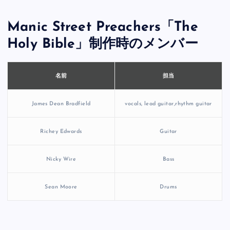
Manic Street Preachers「The
Holy Bible」制作時のメンバー
担当
名前
James Dean Bradfield
vocals, lead guitar,rhythm guitar
Richey Edwards
Guitar
Nicky Wire
Bass
Sean Moore
Drums