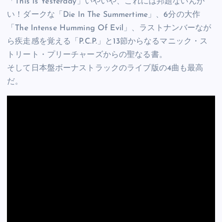
「This Is Yesterday」いやいや、これには邦題ないんか
い！ダークな「Die In The Summertime」、6分の大作
「The Intense Humming Of Evil」、ラストナンバーなが
ら疾走感を覚える「P.C.P.」と13節からなるマニック・ス
トリート・プリーチャーズからの聖なる書。
そして日本盤ボーナストラックのライブ版の4曲も最高
だ。