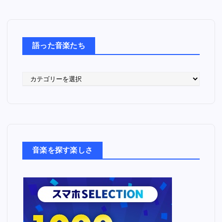
語った音楽たち
語
っ
た
音
楽
た
ち
音楽を探す楽しさ