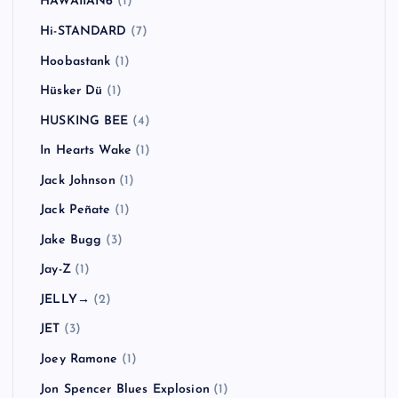
HAWAIIAN6
(1)
Hi-STANDARD
(7)
Hoobastank
(1)
Hüsker Dü
(1)
HUSKING BEE
(4)
In Hearts Wake
(1)
Jack Johnson
(1)
Jack Peñate
(1)
Jake Bugg
(3)
Jay-Z
(1)
JELLY→
(2)
JET
(3)
Joey Ramone
(1)
Jon Spencer Blues Explosion
(1)