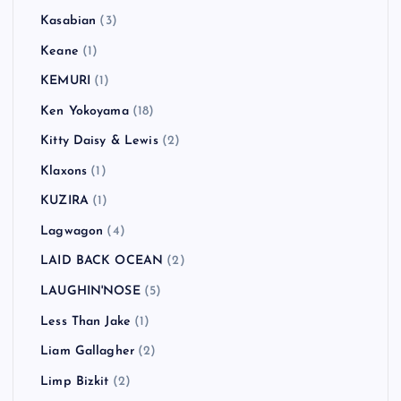
Kasabian
(3)
Keane
(1)
KEMURI
(1)
Ken Yokoyama
(18)
Kitty Daisy & Lewis
(2)
Klaxons
(1)
KUZIRA
(1)
Lagwagon
(4)
LAID BACK OCEAN
(2)
LAUGHIN'NOSE
(5)
Less Than Jake
(1)
Liam Gallagher
(2)
Limp Bizkit
(2)