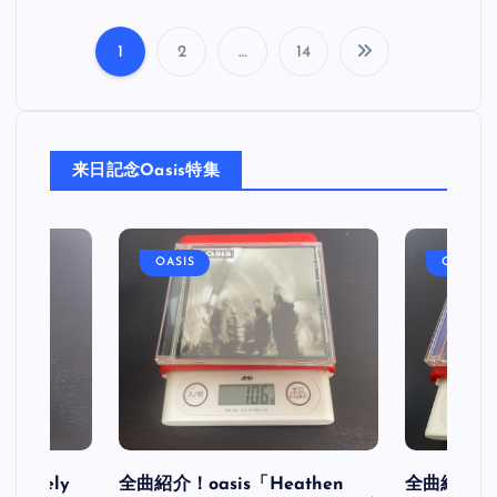
1
2
…
14
投
稿
来日記念Oasis特集
の
ペ
OASIS
OASIS
ー
ジ
送
り
initely
全曲紹介！oasis「Heathen
全曲紹介！oa