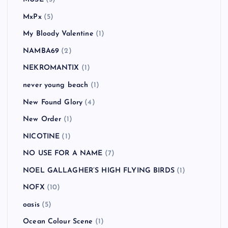
MUSE
(3)
MxPx
(5)
My Bloody Valentine
(1)
NAMBA69
(2)
NEKROMANTIX
(1)
never young beach
(1)
New Found Glory
(4)
New Order
(1)
NICOTINE
(1)
NO USE FOR A NAME
(7)
NOEL GALLAGHER’S HIGH FLYING BIRDS
(1)
NOFX
(10)
oasis
(5)
Ocean Colour Scene
(1)