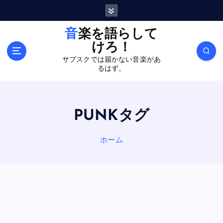
内
容
を
音楽を語らして
ス
けろ！
キ
サブスクでは届かない音楽があ
ッ
るはず。
プ
PUNKタグ
ホーム