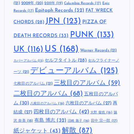
(21)
2009年
(20)
2011年
(19)
Columbia Records
(17)
Epic
Epitaph Records
(32)
FAT WRECK
Records
(17)
JPN
(123)
CHORDS
(28)
PIZZA OF
PUNK
(133)
DEATH RECORDS
(33)
US
(168)
UK
(116)
Warner Records
(21)
セルフタイトル
(28)
セルフライナーノ
カバーアルバム
(15)
デビューアルバム
(125)
ーツ
(21)
三枚目のアルバム
(59)
七枚目のアルバム
(21)
二枚目のアルバム
(68)
五枚目のアルバ
ム
(30)
六枚目のアルバム
(27)
再
八枚目のアルバム
(16)
四枚目のアルバム
(42)
結成
(27)
妹
大野 俊也
(16)
有島 博志
(32)
沢 奈美
(18)
田中 宗一郎
(17)
沼崎 敦子
(16)
解散
(87)
紙ジャケット
(43)