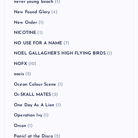
never young beach
(1)
New Found Glory
(4)
New Order
(1)
NICOTINE
(1)
NO USE FOR A NAME
(7)
NOEL GALLAGHER’S HIGH FLYING BIRDS
(1)
NOFX
(10)
oasis
(5)
Ocean Colour Scene
(1)
Oi-SKALL MATES
(3)
One Day As A Lion
(1)
Operation Ivy
(1)
Orson
(1)
Panic! at the Disco
(2)