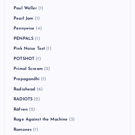
Paul Weller
(1)
Pearl Jam
(1)
Pennywise
(4)
PENPALS
(1)
Pink Noise Test
(1)
POTSHOT
(1)
Primal Scream
(2)
Propagandhi
(1)
Radiohead
(6)
RADIOTS
(2)
Räfven
(2)
Rage Against the Machine
(3)
Ramones
(1)