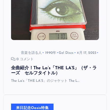
音楽を語る人
1990年
Go! Discs
4月 17, 2023
0 コメント
全曲紹介！The La’s「THE LA’S」（ザ・ラ
ーズ セルフタイトル）
The La’s「THE LA’S」のジャケット The L…
来日記念Oasis特集