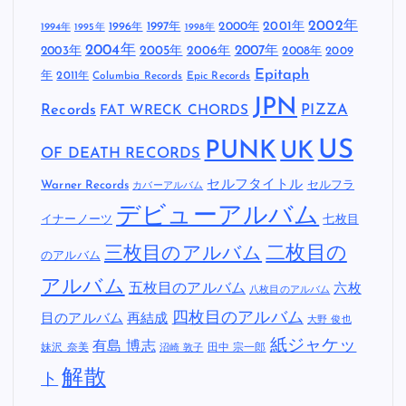
2002年
1997年
2000年
2001年
1996年
1994年
1995年
1998年
2004年
2005年
2007年
2003年
2006年
2008年
2009
Epitaph
年
2011年
Columbia Records
Epic Records
JPN
Records
FAT WRECK CHORDS
PIZZA
US
PUNK
UK
OF DEATH RECORDS
セルフタイトル
Warner Records
セルフラ
カバーアルバム
デビューアルバム
イナーノーツ
七枚目
二枚目の
三枚目のアルバム
のアルバム
アルバム
五枚目のアルバム
六枚
八枚目のアルバム
四枚目のアルバム
目のアルバム
再結成
大野 俊也
紙ジャケッ
有島 博志
妹沢 奈美
田中 宗一郎
沼崎 敦子
解散
ト