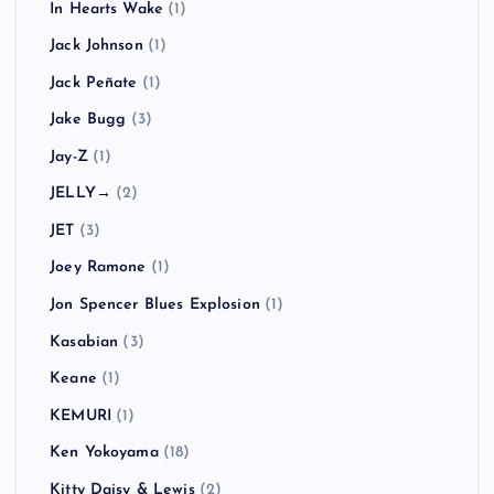
In Hearts Wake
(1)
Jack Johnson
(1)
Jack Peñate
(1)
Jake Bugg
(3)
Jay-Z
(1)
JELLY→
(2)
JET
(3)
Joey Ramone
(1)
Jon Spencer Blues Explosion
(1)
Kasabian
(3)
Keane
(1)
KEMURI
(1)
Ken Yokoyama
(18)
Kitty Daisy & Lewis
(2)