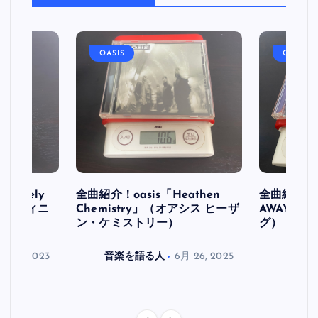
OASIS
OASIS
initely
全曲紹介！oasis「Heathen
全曲紹介！oa
ス デフィニ
Chemistry」（オアシス ヒーザ
AWAY」
ン・ケミストリー）
グ）
月 30, 2023
音楽を語る人
6月 26, 2025
音楽を