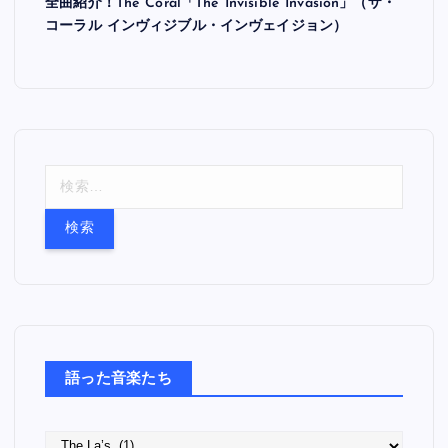
全曲紹介！The Coral「The Invisible Invasion」（ザ・
コーラル インヴィジブル・インヴェイジョン）
検
索
:
語った音楽たち
語