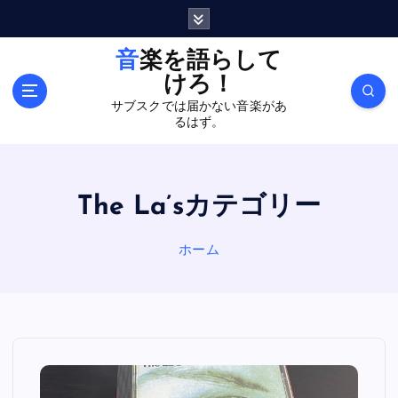
内
容
を
音楽を語らして
ス
けろ！
キ
サブスクでは届かない音楽があ
ッ
るはず。
プ
The La’sカテゴリー
ホーム