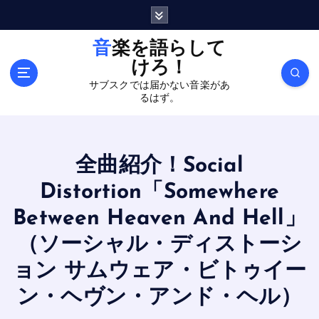
内
容
を
音楽を語らして
ス
けろ！
キ
サブスクでは届かない音楽があ
ッ
るはず。
プ
全曲紹介！Social
Distortion「Somewhere
Between Heaven And Hell」
（ソーシャル・ディストーシ
ョン サムウェア・ビトゥイー
ン・ヘヴン・アンド・ヘル）