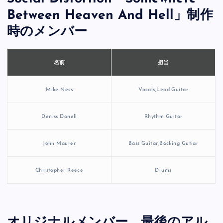
Between Heaven And Hell」制作
時のメンバー
担当
名前
Mike Ness
Vocals,Lead Guitar
Deniss Danell
Rhythm Guitar
John Maurer
Bass Guitar,Backing Gutiar
Christopher Reece
Drums
オリジナルメンバー、最後のアル