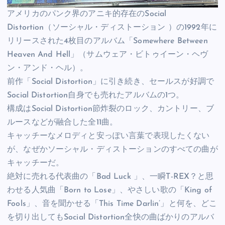
アメリカのパンク界のアニキ的存在のSocial
Distortion（ソーシャル・ディストーション ）の1992年に
リリースされた4枚目のアルバム「Somewhere Between
Heaven And Hell」（サムウェア・ビトゥイーン・ヘヴ
ン・アンド・ヘル）。
前作「Social Distortion」に引き続き、セールスが好調で
Social Distortion自身でも売れたアルバムの1つ。
構成はSocial Distortion節炸裂のロック、カントリー、ブ
ルースなどが融合した全11曲。
キャッチーなメロディと安っぽい言葉で表現したくない
が、なぜかソーシャル・ディストーションのすべての曲が
キャッチーだ。
絶対に売れる代表曲の「Bad Luck 」、一瞬T-REX？と思
わせる人気曲「Born to Lose」、やさしい歌の「King of
Fools」、音を聞かせる「This Time Darlin’」と何を、どこ
を切り出してもSocial Distortion全快の曲ばかりのアルバ