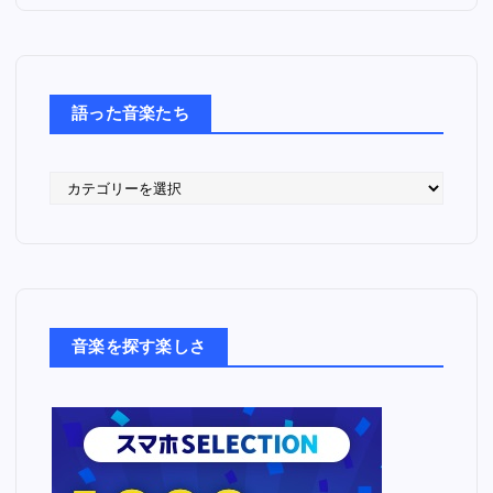
語った音楽たち
語
っ
た
音
楽
た
ち
音楽を探す楽しさ