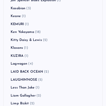
Jon Spencer Blues Explosion
(1)
Kasabian
(3)
Keane
(1)
KEMURI
(1)
Ken Yokoyama
(18)
Kitty Daisy & Lewis
(2)
Klaxons
(1)
KUZIRA
(1)
Lagwagon
(4)
LAID BACK OCEAN
(2)
LAUGHIN'NOSE
(5)
Less Than Jake
(1)
Liam Gallagher
(2)
Limp Bizkit
(2)