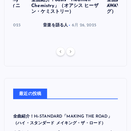
initely
全曲紹介！oasis「Heathen
全曲紹介！oa
ス デフィニ
Chemistry」（オアシス ヒーザ
AWAY」
ン・ケミストリー）
グ）
月 30, 2023
音楽を語る人
6月 26, 2025
音楽を
最近の投稿
全曲紹介！Hi-STANDARD「MAKING THE ROAD」
（ハイ・スタンダード メイキング・ザ・ロード）