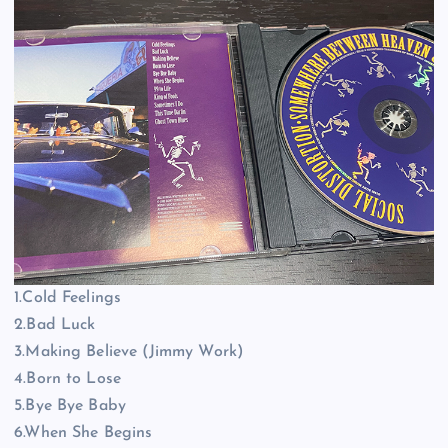
1.Cold Feelings
2.Bad Luck
3.Making Believe (Jimmy Work)
4.Born to Lose
5.Bye Bye Baby
6.When She Begins