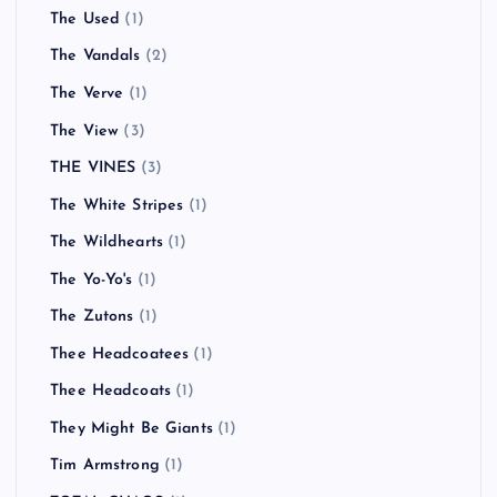
The Used
(1)
The Vandals
(2)
The Verve
(1)
The View
(3)
THE VINES
(3)
The White Stripes
(1)
The Wildhearts
(1)
The Yo-Yo's
(1)
The Zutons
(1)
Thee Headcoatees
(1)
Thee Headcoats
(1)
They Might Be Giants
(1)
Tim Armstrong
(1)