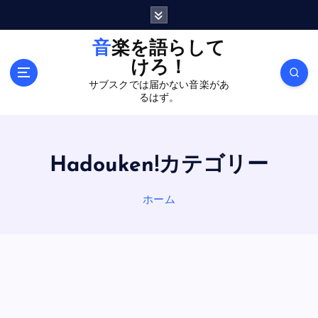
内
容
を
音楽を語らして
ス
けろ！
キ
サブスクでは届かない音楽があ
ッ
るはず。
プ
Hadouken!カテゴリー
ホーム