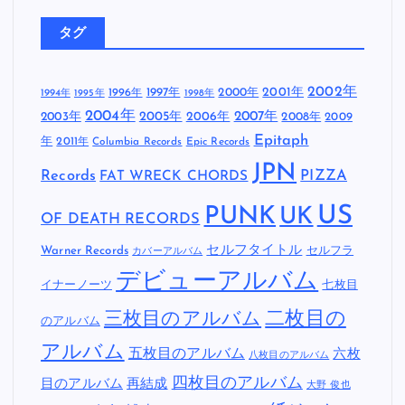
タグ
2002年
1997年
2000年
2001年
1996年
1994年
1995年
1998年
2004年
2005年
2007年
2003年
2006年
2008年
2009
Epitaph
年
2011年
Columbia Records
Epic Records
JPN
Records
FAT WRECK CHORDS
PIZZA
US
PUNK
UK
OF DEATH RECORDS
セルフタイトル
Warner Records
セルフラ
カバーアルバム
デビューアルバム
イナーノーツ
七枚目
二枚目の
三枚目のアルバム
のアルバム
アルバム
五枚目のアルバム
六枚
八枚目のアルバム
四枚目のアルバム
目のアルバム
再結成
大野 俊也