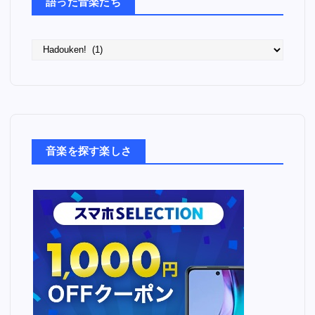
語った音楽たち
語
っ
た
音
楽
た
ち
音楽を探す楽しさ