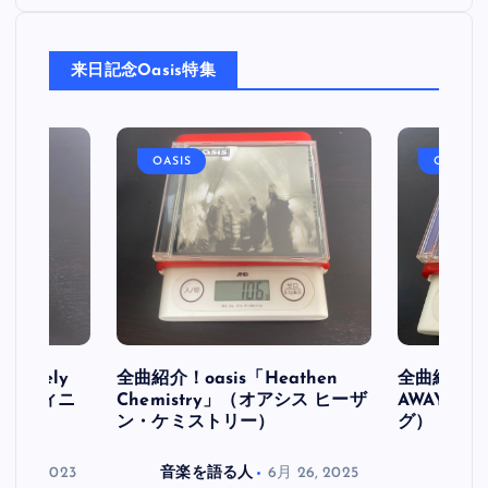
来日記念Oasis特集
OASIS
OASIS
initely
全曲紹介！oasis「Heathen
全曲紹介！oa
ス デフィニ
Chemistry」（オアシス ヒーザ
AWAY」
ン・ケミストリー）
グ）
月 30, 2023
音楽を語る人
6月 26, 2025
音楽を