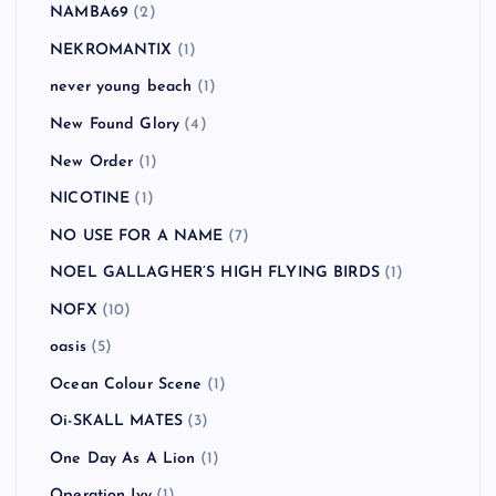
NAMBA69
(2)
NEKROMANTIX
(1)
never young beach
(1)
New Found Glory
(4)
New Order
(1)
NICOTINE
(1)
NO USE FOR A NAME
(7)
NOEL GALLAGHER’S HIGH FLYING BIRDS
(1)
NOFX
(10)
oasis
(5)
Ocean Colour Scene
(1)
Oi-SKALL MATES
(3)
One Day As A Lion
(1)
Operation Ivy
(1)