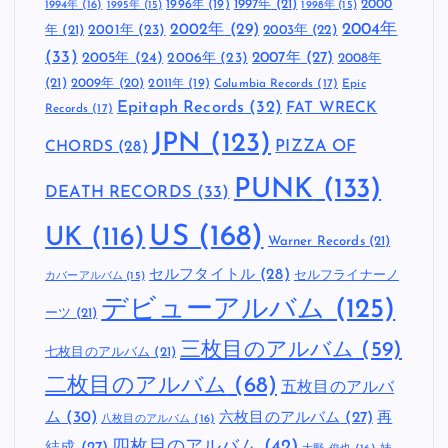
1997年
(21)
2000
1996年
(19)
1994年
(16)
1995年
(15)
1998年
(15)
2002年
(29)
2004年
年
(21)
2001年
(23)
2003年
(22)
(33)
2005年
(24)
2007年
(27)
2006年
(23)
2008年
(21)
2009年
(20)
2011年
(19)
Columbia Records
(17)
Epic
Epitaph Records
(32)
FAT WRECK
Records
(17)
JPN
(123)
CHORDS
(28)
PIZZA OF
PUNK
(133)
DEATH RECORDS
(33)
US
(168)
UK
(116)
Warner Records
(21)
セルフタイトル
(28)
セルフライナーノ
カバーアルバム
(15)
デビューアルバム
(125)
ーツ
(21)
三枚目のアルバム
(59)
七枚目のアルバム
(21)
二枚目のアルバム
(68)
五枚目のアルバ
ム
(30)
六枚目のアルバム
(27)
再
八枚目のアルバム
(16)
四枚目のアルバム
(42)