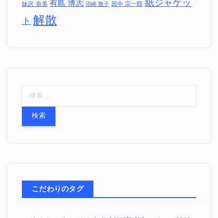
紙ジャケッ
有島 博志
妹沢 奈美
田中 宗一郎
沼崎 敦子
解散
ト
検
索
:
こだわりのタグ