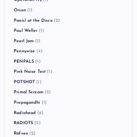
Orson
(1)
Panic! at the Disco
(2)
Paul Weller
(1)
Pearl Jam
(1)
Pennywise
(4)
PENPALS
(1)
Pink Noise Test
(1)
POTSHOT
(1)
Primal Scream
(2)
Propagandhi
(1)
Radiohead
(6)
RADIOTS
(2)
Räfven
(2)