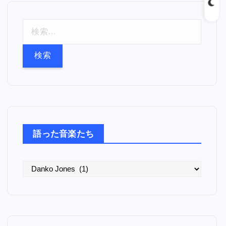
検
索
:
語った音楽たち
語
っ
た
音
楽