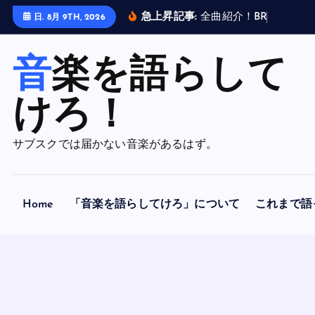
内
急上昇記事:
全
曲
紹
介
！
B
R
A
H
M
A
N
日. 8月 9TH, 2026
容
を
音楽を語らして
ス
キ
ッ
けろ！
プ
サブスクでは届かない音楽があるはず。
Home
「音楽を語らしてけろ」について
これまで語