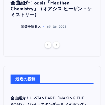
全曲紹介！oasis「Heathen
全曲紹
リ
Chemistry」（オアシス ヒーザン・ケ
（オ
ミストリー）
音楽を語る人
6月 26, 2025
最近の投稿
全曲紹介！Hi-STANDARD「MAKING THE
ROAD」（ハイ・スタンダード メイキング・