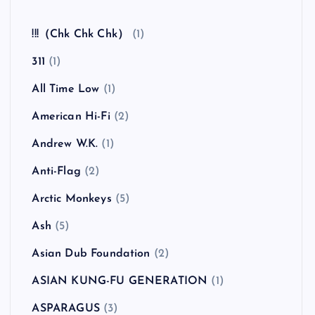
全曲紹介！The Coral「The Invisible Invasion」
（ザ・コーラル インヴィジブル・インヴェイジ
ョン）
カテゴリー
!!!（Chk Chk Chk）
(1)
311
(1)
All Time Low
(1)
American Hi-Fi
(2)