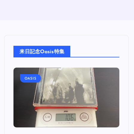
来日記念Oasis特集
OASIS
O