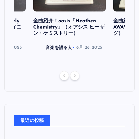
り
initely
全曲紹介！oasis「Heathen
全曲紹介！oa
ス デフィニ
Chemistry」（オアシス ヒーザ
AWAY」
ン・ケミストリー）
グ）
月 30, 2023
音楽を語る人
6月 26, 2025
音楽を
最近の投稿