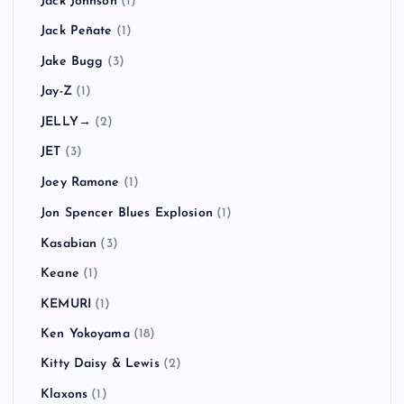
Hadouken!
(1)
HARD-Fi
(2)
HAWAIIAN6
(1)
Hi-STANDARD
(7)
Hoobastank
(1)
Hüsker Dü
(1)
HUSKING BEE
(4)
In Hearts Wake
(1)
Jack Johnson
(1)
Jack Peñate
(1)
Jake Bugg
(3)
Jay-Z
(1)
JELLY→
(2)