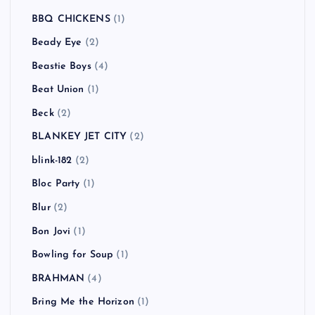
At The Drive-In
(1)
Atari Teenage Riot
(1)
ATOMIC BOY
(1)
Authority Zero
(3)
AVICII
(1)
B-DASH
(2)
Babyshambles
(2)
BACKYARD BABIES
(3)
Bad Religion
(5)
BBQ CHICKENS
(1)
Beady Eye
(2)
Beastie Boys
(4)
Beat Union
(1)
Beck
(2)