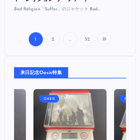
Bad Religion「Suffer」のジャケット Bad…
1
2
…
52
投
稿
来日記念Oasis特集
の
ペ
OASIS
OASIS
ー
ジ
送