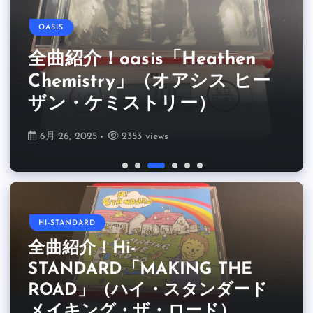
HI-STANDARD
BRAHMAN
RANCID
THE CORAL
OASIS
JACK PEÑATE
全曲紹介！Hi-
全曲紹介！BRAHMAN「A
全曲紹介！RANCID「Honor
全曲紹介！The Coral「The
STANDARD「MAKING THE
FORLORN HOPE」（ブラフ
全曲紹介！oasis「Heathen
Is All We Know」（ランシド
Invisible Invasion」（ザ・コ
全曲紹介！Jack
ROAD」（ハイ・スタンダー
マン ア・フォーローン・ホー
Chemistry」（オアシス ヒー
オナー・イズ・オール・ウィ
ーラル インヴィジブル・イン
Peñate「Matinée」（ジャッ
ド メイキング・ザ・ロード）
プ）
ザン・ケミストリー）
ー・ノウ）
ヴェイジョン）
ク・ペニャーテ マチネ）
6月 30, 2025
6月 27, 2025
6月 26, 2025
6月 24, 2025
6月 17, 2025
6月 16, 2025
1547 views
995 views
2006 views
1936 views
2353 views
1445 views
HI-STANDARD
全曲紹介！Hi-
STANDARD「MAKING THE
ROAD」（ハイ・スタンダード
メイキング・ザ・ロード）