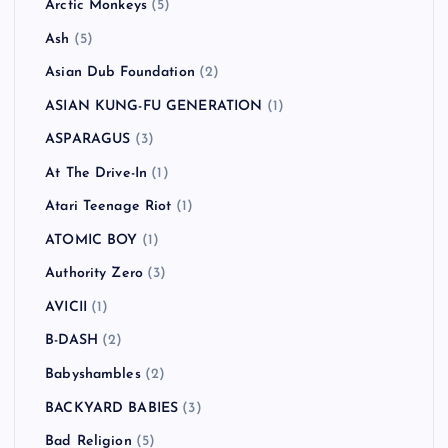
カテゴリー
!!!（Chk Chk Chk）
(1)
311
(1)
All Time Low
(1)
American Hi-Fi
(2)
Andrew W.K.
(1)
Anti-Flag
(2)
Arctic Monkeys
(5)
Ash
(5)
Asian Dub Foundation
(2)
ASIAN KUNG-FU GENERATION
(1)
ASPARAGUS
(3)