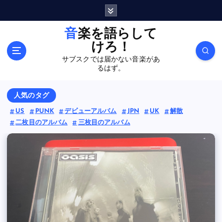
内
容
を
音楽を語らして
ス
けろ！
キ
サブスクでは届かない音楽があ
ッ
るはず。
プ
人気のタグ
US
PUNK
デビューアルバム
JPN
UK
解散
二枚目のアルバム
三枚目のアルバム