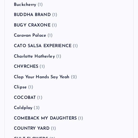
BLANKEY JET CITY
(2)
blink-182
(2)
Bloc Party
(1)
Blur
(2)
Bon Jovi
(1)
Bowling for Soup
(1)
BRAHMAN
(4)
Bring Me the Horizon
(1)
Buckcherry
(1)
BUDDHA BRAND
(1)
BUGY CRAXONE
(1)
Caravan Palace
(1)
CATO SALSA EXPERIENCE
(1)