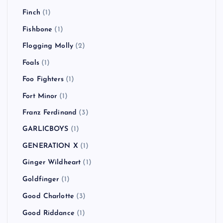
Dirty Pretty Things
(2)
Down By Law
(1)
Dr. Feelgood
(1)
Dragon Ash
(6)
Eminem
(1)
FACT
(2)
FAKE TYPE.
(1)
Feeder
(1)
FEVER 333
(2)
Finch
(1)
Fishbone
(1)
Flogging Molly
(2)
Foals
(1)
Foo Fighters
(1)