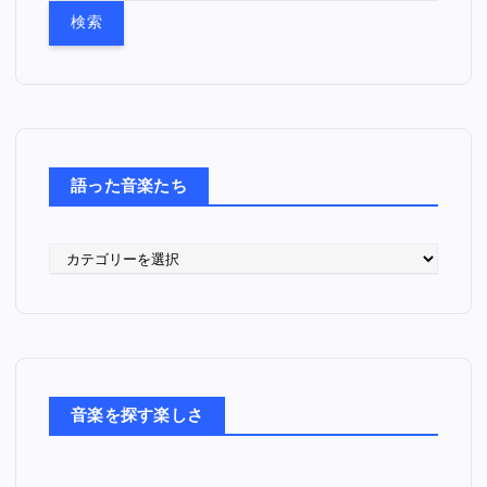
:
語った音楽たち
語
っ
た
音
楽
た
ち
音楽を探す楽しさ