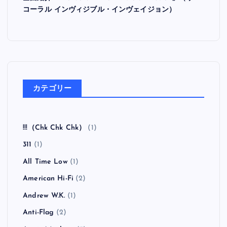
全曲紹介！Hi-STANDARD「MAKING THE ROAD」
（ハイ・スタンダード メイキング・ザ・ロード）
全曲紹介！BRAHMAN「A FORLORN HOPE」（ブラ
フマン ア・フォーローン・ホープ）
全曲紹介！oasis「Heathen Chemistry」（オアシス ヒ
ーザン・ケミストリー）
全曲紹介！RANCID「Honor Is All We Know」（ラン
シド オナー・イズ・オール・ウィー・ノウ）
全曲紹介！The Coral「The Invisible Invasion」（ザ・
コーラル インヴィジブル・インヴェイジョン）