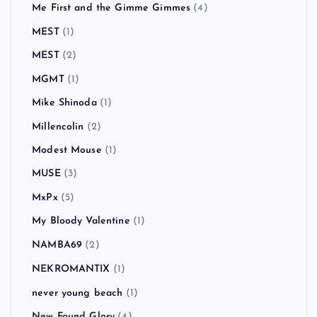
Liam Gallagher
(2)
Limp Bizkit
(2)
Linkin Park
(5)
Little Man Tate
(1)
MAN WITH A MISSION
(2)
Mando Diao
(5)
Manic Street Preachers
(3)
Massive Attack
(1)
Me First and the Gimme Gimmes
(4)
MEST
(1)
MEST
(2)
MGMT
(1)
Mike Shinoda
(1)