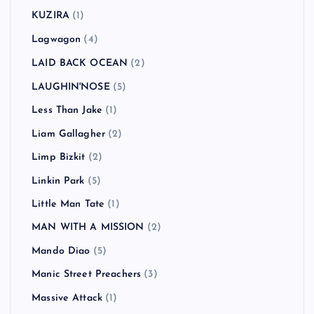
JET
(3)
Joey Ramone
(1)
Jon Spencer Blues Explosion
(1)
Kasabian
(3)
Keane
(1)
KEMURI
(1)
Ken Yokoyama
(18)
Kitty Daisy & Lewis
(2)
Klaxons
(1)
KUZIRA
(1)
Lagwagon
(4)
LAID BACK OCEAN
(2)
LAUGHIN'NOSE
(5)
Less Than Jake
(1)