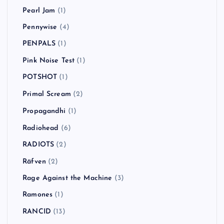
oasis
(5)
Ocean Colour Scene
(1)
Oi-SKALL MATES
(3)
One Day As A Lion
(1)
Operation Ivy
(1)
Orson
(1)
Panic! at the Disco
(2)
Paul Weller
(1)
Pearl Jam
(1)
Pennywise
(4)
PENPALS
(1)
Pink Noise Test
(1)
POTSHOT
(1)