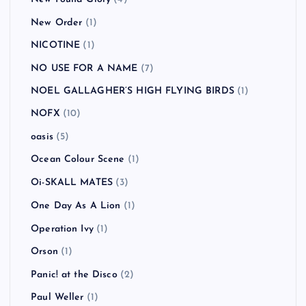
Millencolin
(2)
Modest Mouse
(1)
MUSE
(3)
MxPx
(5)
My Bloody Valentine
(1)
NAMBA69
(2)
NEKROMANTIX
(1)
never young beach
(1)
New Found Glory
(4)
New Order
(1)
NICOTINE
(1)
NO USE FOR A NAME
(7)
NOEL GALLAGHER’S HIGH FLYING BIRDS
(1)
NOFX
(10)