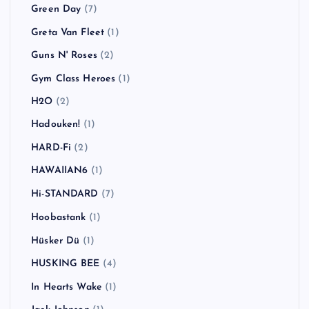
Fort Minor
(1)
Franz Ferdinand
(3)
GARLICBOYS
(1)
GENERATION X
(1)
Ginger Wildheart
(1)
Goldfinger
(1)
Good Charlotte
(3)
Good Riddance
(1)
Green Day
(7)
Greta Van Fleet
(1)
Guns N' Roses
(2)
Gym Class Heroes
(1)
H2O
(2)