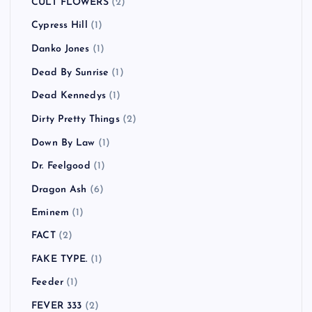
Charlotte Hatherley
(1)
CHVRCHES
(1)
Clap Your Hands Say Yeah
(2)
Clipse
(1)
COCOBAT
(1)
Coldplay
(3)
COMEBACK MY DAUGHTERS
(1)
COUNTRY YARD
(1)
CULT FLOWERS
(2)
Cypress Hill
(1)
Danko Jones
(1)
Dead By Sunrise
(1)
Dead Kennedys
(1)