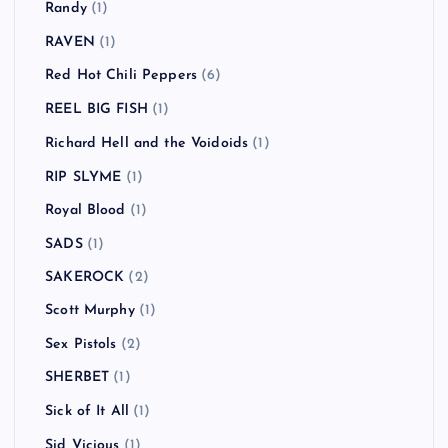
Primal Scream
(2)
Propagandhi
(1)
Radiohead
(6)
RADIOTS
(2)
Räfven
(2)
Rage Against the Machine
(3)
Ramones
(1)
RANCID
(13)
Randy
(1)
RAVEN
(1)
Red Hot Chili Peppers
(6)
REEL BIG FISH
(1)
Richard Hell and the Voidoids
(1)