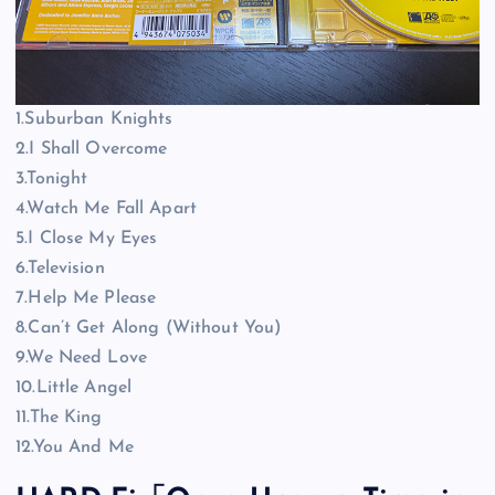
1.Suburban Knights
2.I Shall Overcome
3.Tonight
4.Watch Me Fall Apart
5.I Close My Eyes
6.Television
7.Help Me Please
8.Can’t Get Along (Without You)
9.We Need Love
10.Little Angel
11.The King
12.You And Me