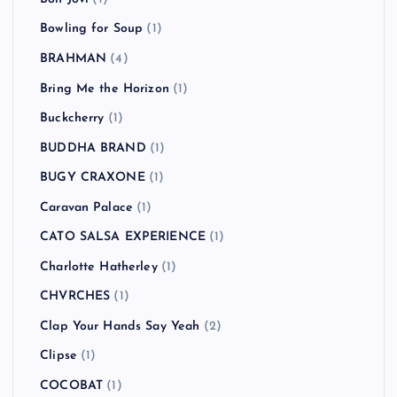
Beady Eye
(2)
Beastie Boys
(4)
Beat Union
(1)
Beck
(2)
BLANKEY JET CITY
(2)
blink-182
(2)
Bloc Party
(1)
Blur
(2)
Bon Jovi
(1)
Bowling for Soup
(1)
BRAHMAN
(4)
Bring Me the Horizon
(1)
Buckcherry
(1)