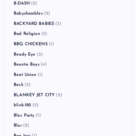
Asian Dub Foundation
(2)
ASIAN KUNG-FU GENERATION
(1)
ASPARAGUS
(3)
At The Drive-In
(1)
Atari Teenage Riot
(1)
ATOMIC BOY
(1)
Authority Zero
(3)
AVICII
(1)
B-DASH
(2)
Babyshambles
(2)
BACKYARD BABIES
(3)
Bad Religion
(5)
BBQ CHICKENS
(1)