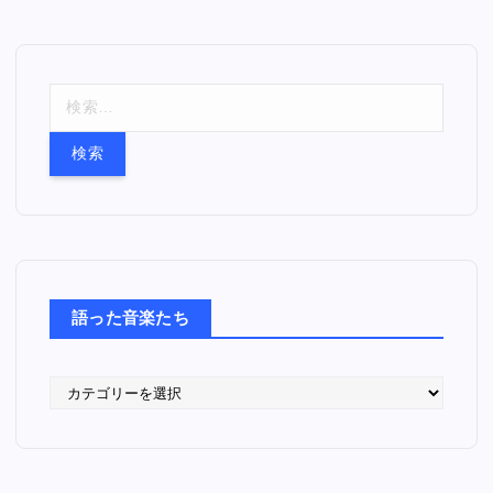
検
索
:
語った音楽たち
語
っ
た
音
楽