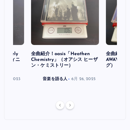
initely
全曲紹介！oasis「Heathen
全曲紹介！oa
ス デフィニ
Chemistry」（オアシス ヒーザ
AWAY」
ン・ケミストリー）
グ）
月 30, 2023
音楽を語る人
6月 26, 2025
音楽を