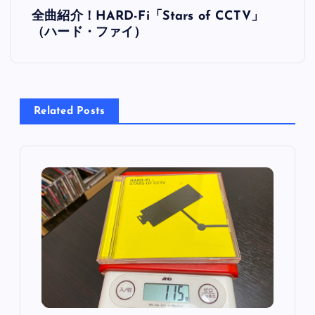
投
全曲紹介！HARD-Fi「Stars of CCTV」
稿
（ハード・ファイ）
ナ
ビ
Related Posts
ゲ
ー
シ
ョ
ン