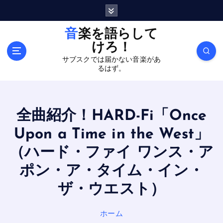
内
容
を
音楽を語らして
ス
けろ！
キ
サブスクでは届かない音楽があ
ッ
るはず。
プ
全曲紹介！HARD-Fi「Once
Upon a Time in the West」
（ハード・ファイ ワンス・ア
ポン・ア・タイム・イン・
ザ・ウエスト）
ホーム