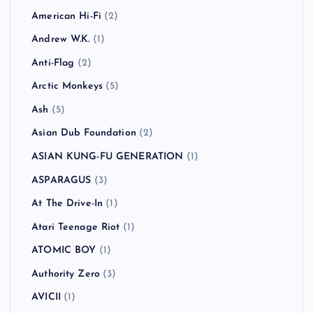
カテゴリー
!!!（Chk Chk Chk）
(1)
311
(1)
All Time Low
(1)
American Hi-Fi
(2)
Andrew W.K.
(1)
Anti-Flag
(2)
Arctic Monkeys
(5)
Ash
(5)