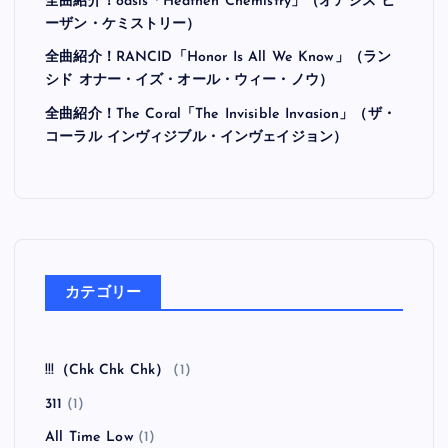
最近の投稿
全曲紹介！Hi-STANDARD「MAKING THE ROAD」
（ハイ・スタンダード メイキング・ザ・ロード）
全曲紹介！BRAHMAN「A FORLORN HOPE」（ブラ
フマン ア・フォーローン・ホープ）
全曲紹介！oasis「Heathen Chemistry」（オアシス ヒ
ーザン・ケミストリー）
全曲紹介！RANCID「Honor Is All We Know」（ラン
シド オナー・イズ・オール・ウィー・ノウ）
全曲紹介！The Coral「The Invisible Invasion」（ザ・
コーラル インヴィジブル・インヴェイジョン）