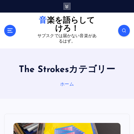
内
容
を
音楽を語らして
ス
けろ！
キ
サブスクでは届かない音楽があ
ッ
るはず。
プ
The Strokesカテゴリー
ホーム