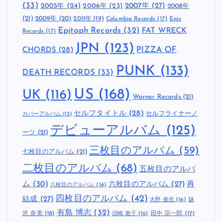
(33)
2005年
(24)
2007年
(27)
2006年
(23)
2008年
(21)
2009年
(20)
2011年
(19)
Columbia Records
(17)
Epic
Epitaph Records
(32)
FAT WRECK
Records
(17)
JPN
(123)
CHORDS
(28)
PIZZA OF
PUNK
(133)
DEATH RECORDS
(33)
US
(168)
UK
(116)
Warner Records
(21)
セルフタイトル
(28)
セルフライナーノ
カバーアルバム
(15)
デビューアルバム
(125)
ーツ
(21)
三枚目のアルバム
(59)
七枚目のアルバム
(21)
二枚目のアルバム
(68)
五枚目のアルバ
ム
(30)
六枚目のアルバム
(27)
再
八枚目のアルバム
(16)
四枚目のアルバム
(42)
結成
(27)
妹
大野 俊也
(16)
有島 博志
(32)
沢 奈美
(18)
田中 宗一郎
(17)
沼崎 敦子
(16)