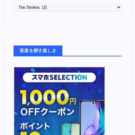
語
っ
た
音
楽
た
ち
音楽を探す楽しさ