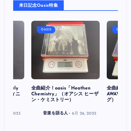
来日記念Oasis特集
OASIS
OASIS
initely
全曲紹介！oasis「Heathen
全曲紹介！oa
ス デフィニ
Chemistry」（オアシス ヒーザ
AWAY」
ン・ケミストリー）
グ）
月 30, 2023
音楽を語る人
6月 26, 2025
音楽を