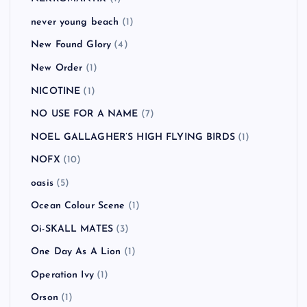
never young beach
(1)
New Found Glory
(4)
New Order
(1)
NICOTINE
(1)
NO USE FOR A NAME
(7)
NOEL GALLAGHER’S HIGH FLYING BIRDS
(1)
NOFX
(10)
oasis
(5)
Ocean Colour Scene
(1)
Oi-SKALL MATES
(3)
One Day As A Lion
(1)
Operation Ivy
(1)
Orson
(1)