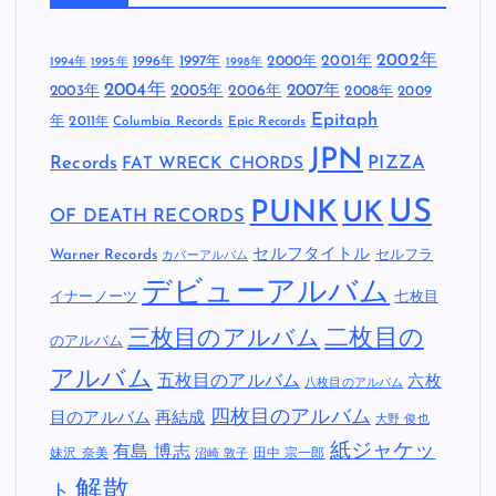
2002年
1997年
2000年
2001年
1996年
1994年
1995年
1998年
2004年
2005年
2007年
2003年
2006年
2008年
2009
Epitaph
年
2011年
Columbia Records
Epic Records
JPN
Records
FAT WRECK CHORDS
PIZZA
US
PUNK
UK
OF DEATH RECORDS
セルフタイトル
Warner Records
セルフラ
カバーアルバム
デビューアルバム
イナーノーツ
七枚目
二枚目の
三枚目のアルバム
のアルバム
アルバム
五枚目のアルバム
六枚
八枚目のアルバム
四枚目のアルバム
目のアルバム
再結成
大野 俊也
紙ジャケッ
有島 博志
妹沢 奈美
田中 宗一郎
沼崎 敦子
解散
ト