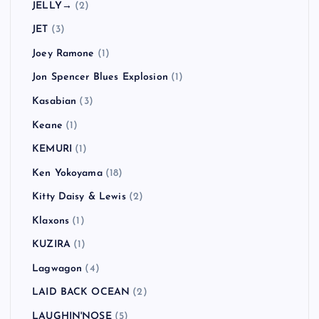
JELLY→
(2)
JET
(3)
Joey Ramone
(1)
Jon Spencer Blues Explosion
(1)
Kasabian
(3)
Keane
(1)
KEMURI
(1)
Ken Yokoyama
(18)
Kitty Daisy & Lewis
(2)
Klaxons
(1)
KUZIRA
(1)
Lagwagon
(4)
LAID BACK OCEAN
(2)
LAUGHIN'NOSE
(5)