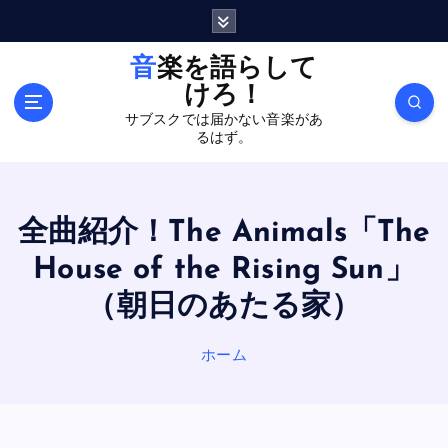
内
容
を
音楽を語らして
ス
けろ！
キ
サブスクでは届かない音楽があ
ッ
るはず。
プ
全曲紹介！The Animals「The
House of the Rising Sun」
（朝日のあたる家）
ホーム