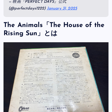
— 映画『PERFECT DAYS』公式
(@perfectdays1222)
January 31, 2025
The Animals「The House of the
Rising Sun」とは