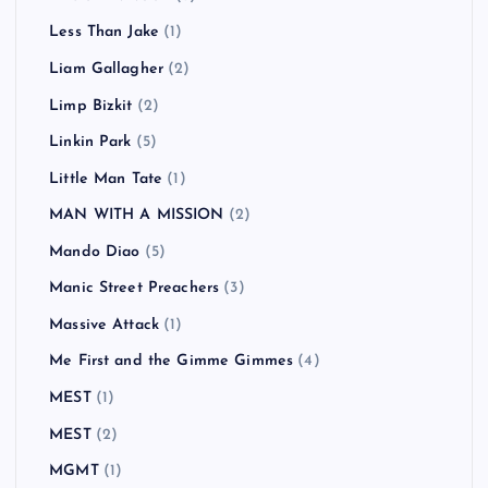
Less Than Jake
(1)
Liam Gallagher
(2)
Limp Bizkit
(2)
Linkin Park
(5)
Little Man Tate
(1)
MAN WITH A MISSION
(2)
Mando Diao
(5)
Manic Street Preachers
(3)
Massive Attack
(1)
Me First and the Gimme Gimmes
(4)
MEST
(1)
MEST
(2)
MGMT
(1)