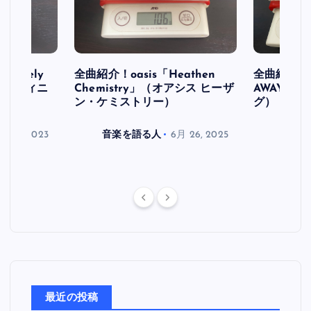
initely
全曲紹介！oasis「Heathen
全曲紹介！oa
ス デフィニ
Chemistry」（オアシス ヒーザ
AWAY」
ン・ケミストリー）
グ）
月 30, 2023
音楽を語る人
6月 26, 2025
音楽を
最近の投稿