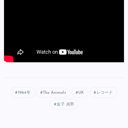
1964年
The Animals
UK
レコード
金子 貞男