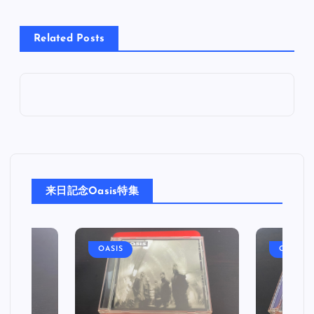
Related Posts
来日記念Oasis特集
OASIS
OASIS