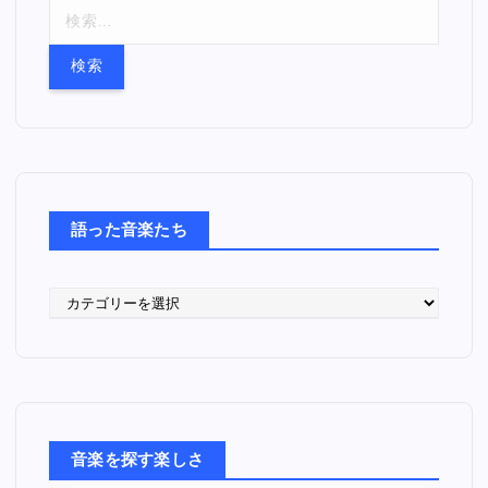
検
索
:
語った音楽たち
語
っ
た
音
楽
た
ち
音楽を探す楽しさ