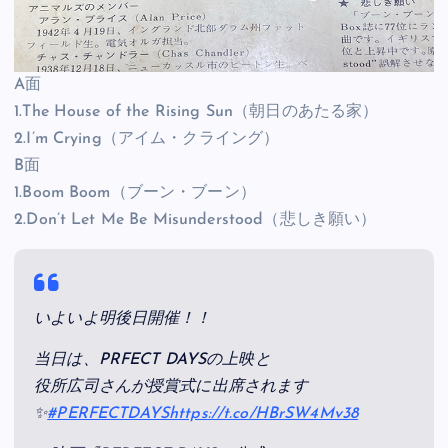
A面
1.The House of the Rising Sun（朝日のあたる家）
2.I’m Crying（アイム・クライング）
B面
1.Boom Boom（ブーン・ブーン）
2.Don’t Let Me Be Misunderstood（悲しき願い）
いよいよ明後日開催！！
当日は、PRFECT DAYSの上映と
役所広司さんが授賞式に出席されます
✨
#PERFECTDAYS
https://t.co/HBrSW4Mv38