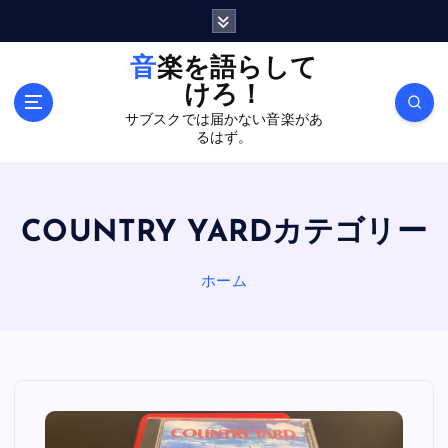
内
容
を
音楽を語らして
ス
けろ！
キ
サブスクでは届かない音楽があ
ッ
るはず。
プ
COUNTRY YARDカテゴリー
ホーム