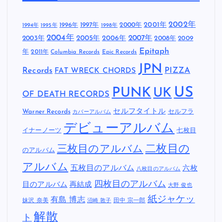
2002年
1997年
2000年
2001年
1996年
1994年
1995年
1998年
2004年
2005年
2007年
2003年
2006年
2008年
2009
Epitaph
年
2011年
Columbia Records
Epic Records
JPN
Records
FAT WRECK CHORDS
PIZZA
US
PUNK
UK
OF DEATH RECORDS
セルフタイトル
Warner Records
セルフラ
カバーアルバム
デビューアルバム
イナーノーツ
七枚目
二枚目の
三枚目のアルバム
のアルバム
アルバム
五枚目のアルバム
六枚
八枚目のアルバム
四枚目のアルバム
目のアルバム
再結成
大野 俊也
紙ジャケッ
有島 博志
妹沢 奈美
田中 宗一郎
沼崎 敦子
解散
ト