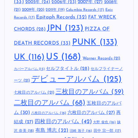
(33)
2005年
(24)
2007年
(27)
2006年
(23)
2008年
(21)
2009年
(20)
2011年
(19)
Columbia Records
(17)
Epic
Epitaph Records
(32)
FAT WRECK
Records
(17)
JPN
(123)
CHORDS
(28)
PIZZA OF
PUNK
(133)
DEATH RECORDS
(33)
US
(168)
UK
(116)
Warner Records
(21)
セルフタイトル
(28)
セルフライナーノ
カバーアルバム
(15)
デビューアルバム
(125)
ーツ
(21)
三枚目のアルバム
(59)
七枚目のアルバム
(21)
二枚目のアルバム
(68)
五枚目のアルバ
ム
(30)
六枚目のアルバム
(27)
再
八枚目のアルバム
(16)
四枚目のアルバム
(42)
結成
(27)
妹
大野 俊也
(16)
有島 博志
(32)
沢 奈美
(18)
田中 宗一郎
(17)
沼崎 敦子
(16)