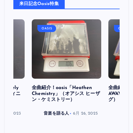
来日記念Oasis特集
OASIS
OASIS
initely
全曲紹介！oasis「Heathen
全曲紹介！oa
ス デフィニ
Chemistry」（オアシス ヒーザ
AWAY」
ン・ケミストリー）
グ）
月 30, 2023
音楽を語る人
6月 26, 2025
音楽を