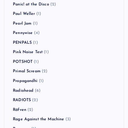
Panic! at the Disco
(2)
Paul Weller
(1)
Pearl Jam
(1)
Pennywise
(4)
PENPALS
(1)
Pink Noise Test
(1)
POTSHOT
(1)
Primal Scream
(2)
Propagandhi
(1)
Radiohead
(6)
RADIOTS
(2)
Räfven
(2)
Rage Against the Machine
(3)