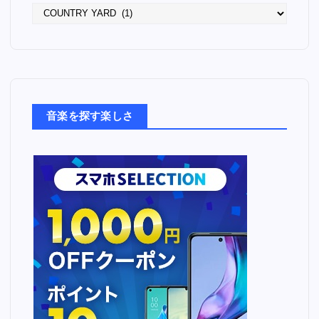
語
っ
た
音
楽
た
ち
音楽を探す楽しさ