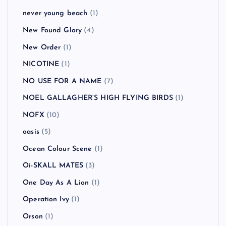
never young beach
(1)
New Found Glory
(4)
New Order
(1)
NICOTINE
(1)
NO USE FOR A NAME
(7)
NOEL GALLAGHER’S HIGH FLYING BIRDS
(1)
NOFX
(10)
oasis
(5)
Ocean Colour Scene
(1)
Oi-SKALL MATES
(3)
One Day As A Lion
(1)
Operation Ivy
(1)
Orson
(1)