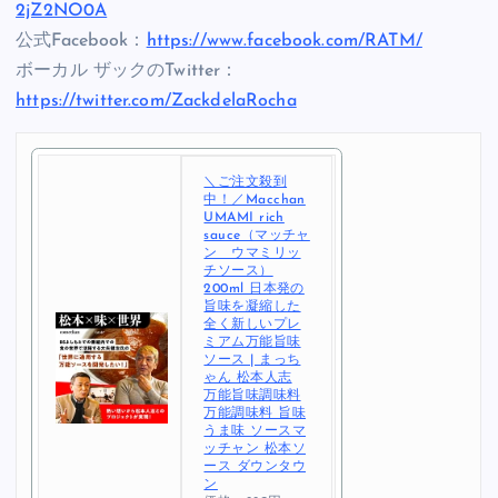
2jZ2NO0A
公式Facebook：
https://www.facebook.com/RATM/
ボーカル ザックのTwitter：
https://twitter.com/ZackdelaRocha
＼ご注文殺到
中！／Macchan
UMAMI rich
sauce（マッチャ
ン ウマミリッ
チソース）
200ml 日本発の
旨味を凝縮した
全く新しいプレ
ミアム万能旨味
ソース | まっち
ゃん 松本人志
万能旨味調味料
万能調味料 旨味
うま味 ソースマ
ッチャン 松本ソ
ース ダウンタウ
ン