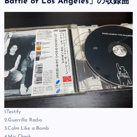
Battle of Los Angeles」の収録曲
1.Testify
2.Guerrilla Radio
3.Calm Like a Bomb
4.Mic Check