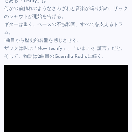
もある「Testify」は
何かの前触れのようなざわざわと音楽が鳴り始め、ザック
のシャウトが開始を告げる。
ギターは重く、ベースの不協和音、すべてを支えるドラ
ム。
1曲目から歴史的名盤を感じさせる、
ザックは叫ぶ「Now testify」、「いまこそ 証言」だと。
そして、物語は2曲目のGuerrilla Radioに続く。