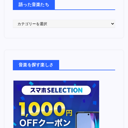
語った音楽たち
語
っ
た
音
楽
た
ち
音楽を探す楽しさ