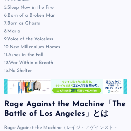
5.Sleep Now in the Fire
6.Born of a Broken Man
7.Born as Ghosts
8.Maria
9.Voice of the Voiceless
10.New Millennium Homes
11.Ashes in the Fall
12.War Within a Breath
13.No Shelter
Rage Against the Machine「The
Battle of Los Angeles」とは
Rage Against the Machine（レイジ・アゲインスト・