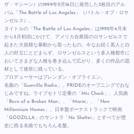
ザ・マシーン）の1999年11月16日に発売した3枚目のアル
バム「The Battle of Los Angeles」（バトル・オブ・ロサ
ンゼルス）。
タイトルの「The Battle of Los Angeles」は1992年4月末
から5月初頭にかけて、アメリカ合衆国のロサンゼルスで
起きた大規模な暴動から取ったもの。今なお続く黒人と白
人の対立にとどまらず、ロサンゼルスという多人種都市に
おいてさまざな人種を巻き込んで広がり、多くの作品の題
材として後世に残っている。
プロデューサーはブレンダン・オブライエン。
名曲の「Guerrilla Radio」、PRIDEのオープニングでおな
じみですね。ライブセトリ定番の「Mic Check」、人気曲
「Born of a Broken Man」、「Maria」、「New
Millennium Homes」、日本盤ボーナストラックで映画
「GODZILLA」のサントラ「No Shelter」とすべてが歴
史に残る名曲でもちろん名盤。