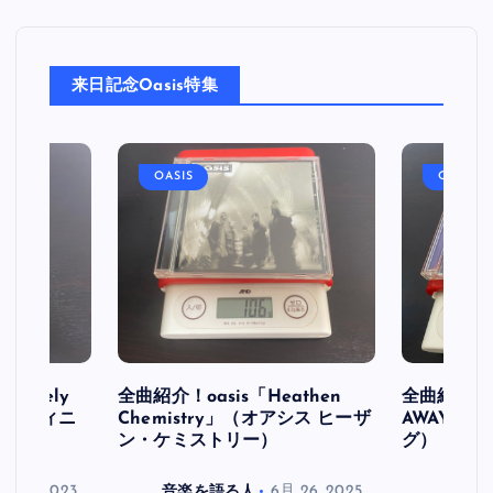
来日記念Oasis特集
OASIS
OASIS
initely
全曲紹介！oasis「Heathen
全曲紹介！oa
ス デフィニ
Chemistry」（オアシス ヒーザ
AWAY」
ン・ケミストリー）
グ）
月 30, 2023
音楽を語る人
6月 26, 2025
音楽を