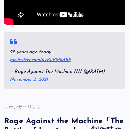
22 years ago today…
pic.twitter.com/uvRuPM8AB5
— Rage Against The Machine ???? (@RATM)
November 2, 2021
スポンサーリンク
Rage Against the Machine「The