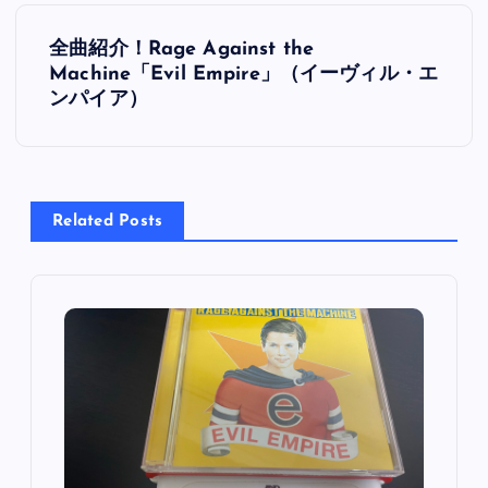
投
全曲紹介！Rage Against the
稿
Machine「Evil Empire」（イーヴィル・エ
ンパイア）
ナ
ビ
Related Posts
ゲ
ー
シ
ョ
ン