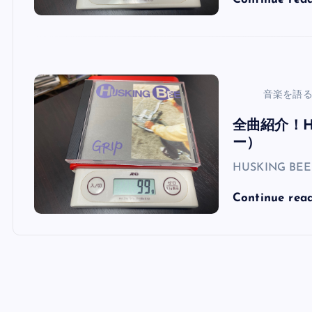
音楽を語
全曲紹介！H
ー）
HUSKING B
Continue rea