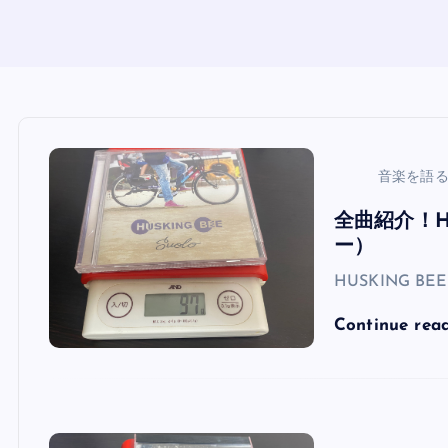
音楽を語
全曲紹介！H
ー）
HUSKING B
Continue rea