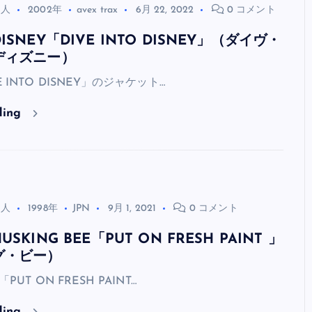
全曲紹介！oasis「Definitely
る人
2002年
avex trax
6月 22, 2022
0 コメント
Maybe」（オアシス デフィニト
SNEY「DIVE INTO DISNEY」（ダイヴ・
ー・メイビー）
ディズニー）
音楽を語る人
8月 30, 2023
E INTO DISNEY」のジャケット…
ding
る人
1998年
JPN
9月 1, 2021
0 コメント
KING BEE「PUT ON FRESH PAINT 」
グ・ビー）
「PUT ON FRESH PAINT…
ding