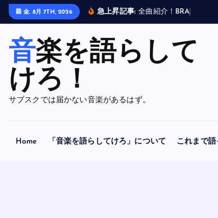
内
急上昇記事:
全
曲
紹
介
！
B
R
A
H
M
A
N
金. 8月 7TH, 2026
容
を
音楽を語らして
ス
キ
ッ
けろ！
プ
サブスクでは届かない音楽があるはず。
Home
「音楽を語らしてけろ」について
これまで語