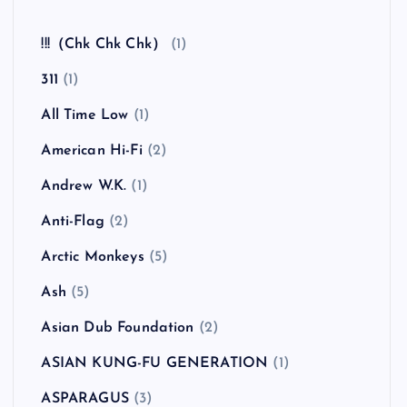
全曲紹介！The Coral「The Invisible Invasion」
（ザ・コーラル インヴィジブル・インヴェイジ
ョン）
カテゴリー
!!!（Chk Chk Chk）
(1)
311
(1)
All Time Low
(1)
American Hi-Fi
(2)