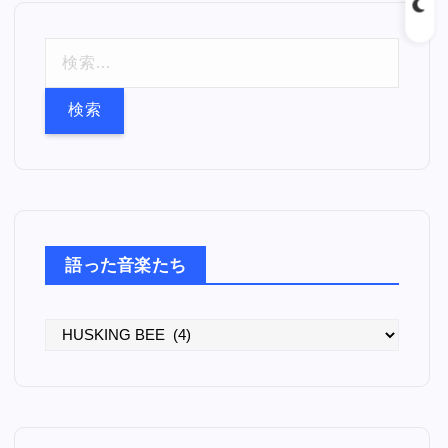
検
索
:
語った音楽たち
語
っ
た
音
楽