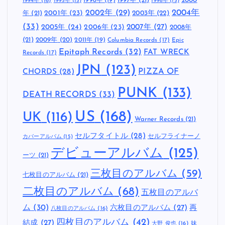
1997年
(21)
2000
1996年
(19)
1994年
(16)
1995年
(15)
1998年
(15)
2002年
(29)
2004年
年
(21)
2001年
(23)
2003年
(22)
(33)
2005年
(24)
2007年
(27)
2006年
(23)
2008年
(21)
2009年
(20)
2011年
(19)
Columbia Records
(17)
Epic
Epitaph Records
(32)
FAT WRECK
Records
(17)
JPN
(123)
CHORDS
(28)
PIZZA OF
PUNK
(133)
DEATH RECORDS
(33)
US
(168)
UK
(116)
Warner Records
(21)
セルフタイトル
(28)
セルフライナーノ
カバーアルバム
(15)
デビューアルバム
(125)
ーツ
(21)
三枚目のアルバム
(59)
七枚目のアルバム
(21)
二枚目のアルバム
(68)
五枚目のアルバ
ム
(30)
六枚目のアルバム
(27)
再
八枚目のアルバム
(16)
四枚目のアルバム
(42)
結成
(27)
妹
大野 俊也
(16)