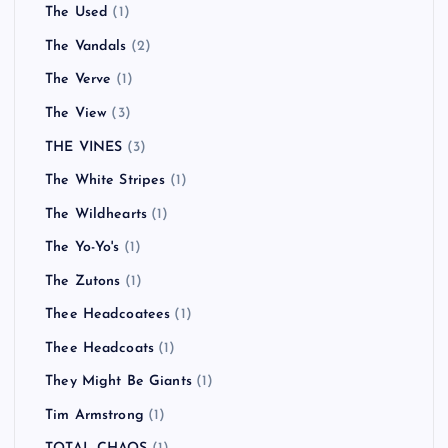
The Used
(1)
The Vandals
(2)
The Verve
(1)
The View
(3)
THE VINES
(3)
The White Stripes
(1)
The Wildhearts
(1)
The Yo-Yo's
(1)
The Zutons
(1)
Thee Headcoatees
(1)
Thee Headcoats
(1)
They Might Be Giants
(1)
Tim Armstrong
(1)