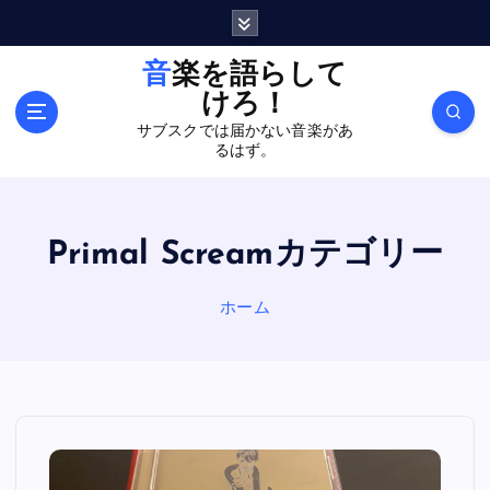
内
容
を
音楽を語らして
ス
けろ！
キ
サブスクでは届かない音楽があ
ッ
るはず。
プ
Primal Screamカテゴリー
ホーム