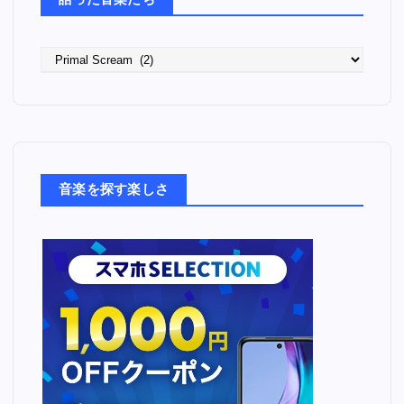
語った音楽たち
語
っ
た
音
楽
た
ち
音楽を探す楽しさ