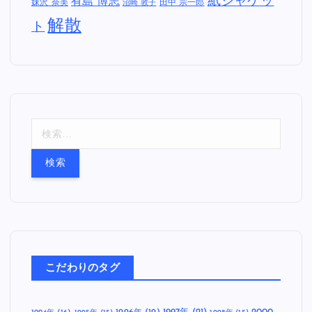
紙ジャケッ
有島 博志
妹沢 奈美
田中 宗一郎
沼崎 敦子
解散
ト
検
索
:
こだわりのタグ