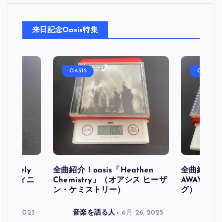
来日記念Oasis特集
OASIS
OASIS
initely
全曲紹介！oasis「Heathen
全曲紹介！oa
ス デフィニ
Chemistry」（オアシス ヒーザ
AWAY」
ン・ケミストリー）
グ）
月 30, 2023
音楽を語る人
6月 26, 2025
音楽を