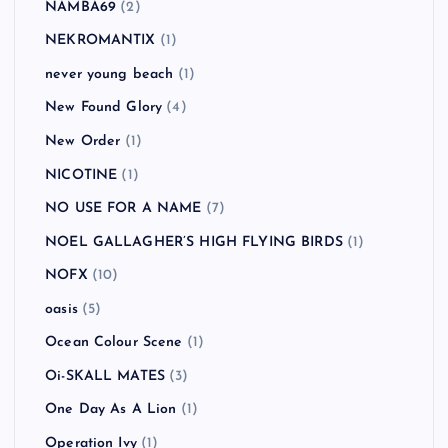
NAMBA69
(2)
NEKROMANTIX
(1)
never young beach
(1)
New Found Glory
(4)
New Order
(1)
NICOTINE
(1)
NO USE FOR A NAME
(7)
NOEL GALLAGHER’S HIGH FLYING BIRDS
(1)
NOFX
(10)
oasis
(5)
Ocean Colour Scene
(1)
Oi-SKALL MATES
(3)
One Day As A Lion
(1)
Operation Ivy
(1)