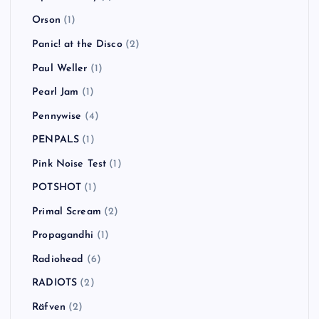
Orson
(1)
Panic! at the Disco
(2)
Paul Weller
(1)
Pearl Jam
(1)
Pennywise
(4)
PENPALS
(1)
Pink Noise Test
(1)
POTSHOT
(1)
Primal Scream
(2)
Propagandhi
(1)
Radiohead
(6)
RADIOTS
(2)
Räfven
(2)