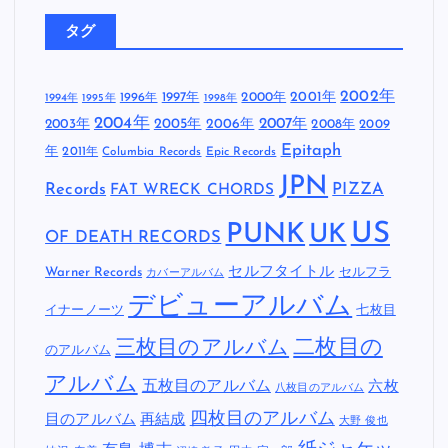
タグ
2002年
1997年
2000年
2001年
1996年
1994年
1995年
1998年
2004年
2005年
2007年
2003年
2006年
2008年
2009
Epitaph
年
2011年
Columbia Records
Epic Records
JPN
Records
FAT WRECK CHORDS
PIZZA
US
PUNK
UK
OF DEATH RECORDS
セルフタイトル
Warner Records
セルフラ
カバーアルバム
デビューアルバム
イナーノーツ
七枚目
二枚目の
三枚目のアルバム
のアルバム
アルバム
五枚目のアルバム
六枚
八枚目のアルバム
四枚目のアルバム
目のアルバム
再結成
大野 俊也