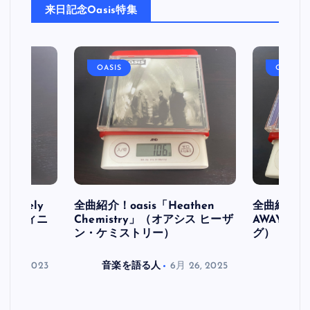
来日記念Oasis特集
OASIS
OASIS
initely
全曲紹介！oasis「Heathen
全曲紹介！oa
ス デフィニ
Chemistry」（オアシス ヒーザ
AWAY」
ン・ケミストリー）
グ）
月 30, 2023
音楽を語る人
6月 26, 2025
音楽を