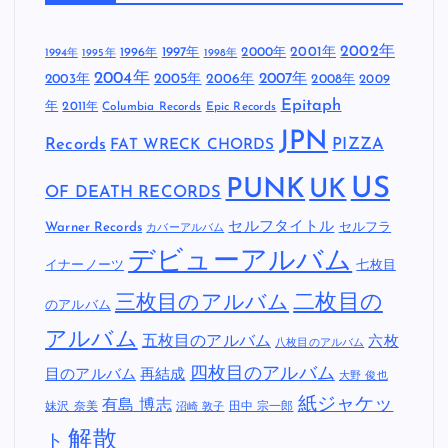
2002年
1997年
2000年
2001年
1996年
1994年
1995年
1998年
2004年
2005年
2007年
2003年
2006年
2008年
2009
Epitaph
年
2011年
Columbia Records
Epic Records
JPN
Records
FAT WRECK CHORDS
PIZZA
US
PUNK
UK
OF DEATH RECORDS
セルフタイトル
Warner Records
セルフラ
カバーアルバム
デビューアルバム
イナーノーツ
七枚目
二枚目の
三枚目のアルバム
のアルバム
アルバム
五枚目のアルバム
六枚
八枚目のアルバム
四枚目のアルバム
目のアルバム
再結成
大野 俊也
紙ジャケッ
有島 博志
妹沢 奈美
田中 宗一郎
沼崎 敦子
解散
ト