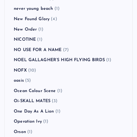
never young beach
(1)
New Found Glory
(4)
New Order
(1)
NICOTINE
(1)
NO USE FOR A NAME
(7)
NOEL GALLAGHER’S HIGH FLYING BIRDS
(1)
NOFX
(10)
oasis
(5)
Ocean Colour Scene
(1)
Oi-SKALL MATES
(3)
One Day As A Lion
(1)
Operation Ivy
(1)
Orson
(1)