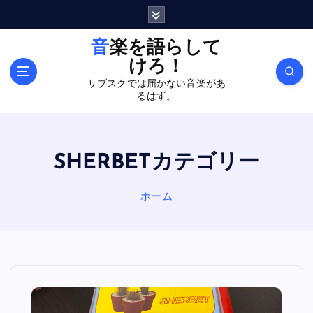
内
容
を
音楽を語らして
ス
けろ！
キ
サブスクでは届かない音楽があ
ッ
るはず。
プ
SHERBETカテゴリー
ホーム