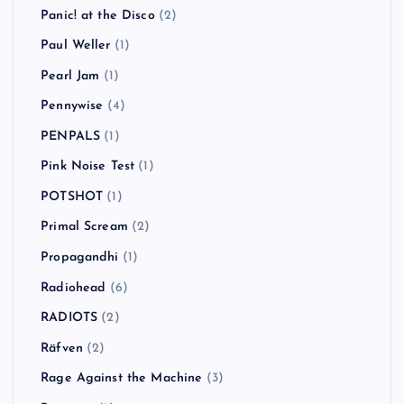
Panic! at the Disco
(2)
Paul Weller
(1)
Pearl Jam
(1)
Pennywise
(4)
PENPALS
(1)
Pink Noise Test
(1)
POTSHOT
(1)
Primal Scream
(2)
Propagandhi
(1)
Radiohead
(6)
RADIOTS
(2)
Räfven
(2)
Rage Against the Machine
(3)