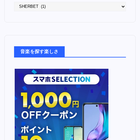
語
っ
た
音
楽
た
ち
音楽を探す楽しさ