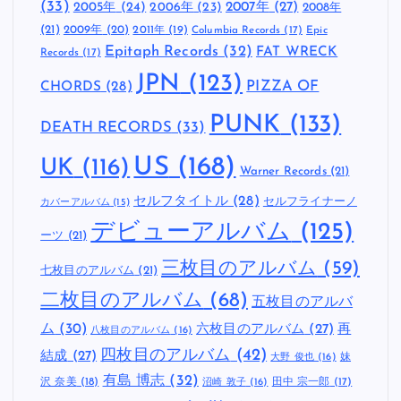
(33)
2005年
(24)
2007年
(27)
2006年
(23)
2008年
(21)
2009年
(20)
2011年
(19)
Columbia Records
(17)
Epic
Epitaph Records
(32)
FAT WRECK
Records
(17)
JPN
(123)
CHORDS
(28)
PIZZA OF
PUNK
(133)
DEATH RECORDS
(33)
US
(168)
UK
(116)
Warner Records
(21)
セルフタイトル
(28)
セルフライナーノ
カバーアルバム
(15)
デビューアルバム
(125)
ーツ
(21)
三枚目のアルバム
(59)
七枚目のアルバム
(21)
二枚目のアルバム
(68)
五枚目のアルバ
ム
(30)
六枚目のアルバム
(27)
再
八枚目のアルバム
(16)
四枚目のアルバム
(42)
結成
(27)
妹
大野 俊也
(16)
有島 博志
(32)
沢 奈美
(18)
田中 宗一郎
(17)
沼崎 敦子
(16)