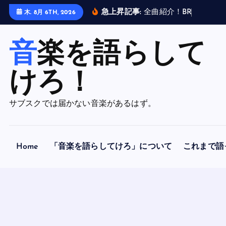
内
急上昇記事:
全
曲
紹
介
！
B
R
A
H
M
A
N
木. 8月 6TH, 2026
容
を
音楽を語らして
ス
キ
ッ
けろ！
プ
サブスクでは届かない音楽があるはず。
Home
「音楽を語らしてけろ」について
これまで語