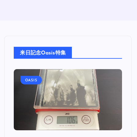
来日記念Oasis特集
OASIS
O