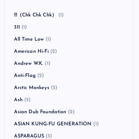
全曲紹介！The Coral「The Invisible Invasion」
（ザ・コーラル インヴィジブル・インヴェイジ
ョン）
カテゴリー
!!!（Chk Chk Chk）
(1)
311
(1)
All Time Low
(1)
American Hi-Fi
(2)