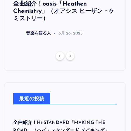
全曲紹介！oasis「Heathen
全曲紹
リ
Chemistry」（オアシス ヒーザン・ケ
（オ
ミストリー）
音楽を語る人
6月 26, 2025
最近の投稿
全曲紹介！Hi-STANDARD「MAKING THE
ROAD」（ハイ・スタンダード メイキング・