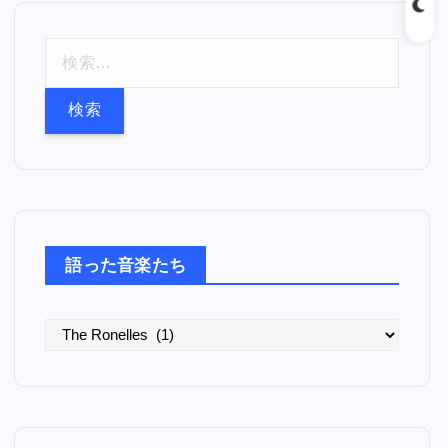
検
索
:
語った音楽たち
語
っ
た
音
楽