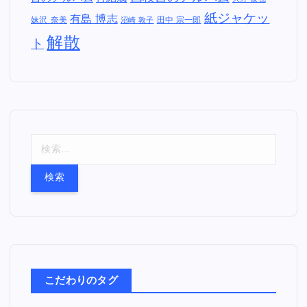
紙ジャケッ
有島 博志
妹沢 奈美
田中 宗一郎
沼崎 敦子
解散
ト
検
索
:
こだわりのタグ