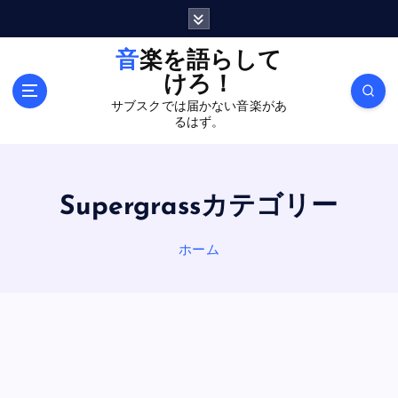
内
容
を
音楽を語らして
ス
けろ！
キ
サブスクでは届かない音楽があ
ッ
るはず。
プ
Supergrassカテゴリー
ホーム