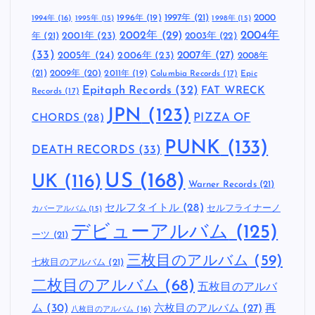
1997年
(21)
2000
1996年
(19)
1994年
(16)
1995年
(15)
1998年
(15)
2002年
(29)
2004年
年
(21)
2001年
(23)
2003年
(22)
(33)
2005年
(24)
2007年
(27)
2006年
(23)
2008年
(21)
2009年
(20)
2011年
(19)
Columbia Records
(17)
Epic
Epitaph Records
(32)
FAT WRECK
Records
(17)
JPN
(123)
CHORDS
(28)
PIZZA OF
PUNK
(133)
DEATH RECORDS
(33)
US
(168)
UK
(116)
Warner Records
(21)
セルフタイトル
(28)
セルフライナーノ
カバーアルバム
(15)
デビューアルバム
(125)
ーツ
(21)
三枚目のアルバム
(59)
七枚目のアルバム
(21)
二枚目のアルバム
(68)
五枚目のアルバ
ム
(30)
六枚目のアルバム
(27)
再
八枚目のアルバム
(16)