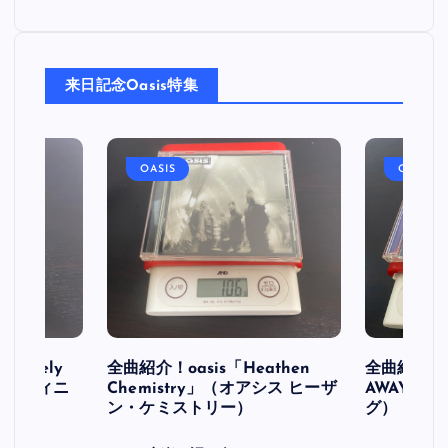
来日記念Oasis特集
OASIS
OASIS
initely
全曲紹介！oasis「Heathen
全曲紹介！oa
ス デフィニ
Chemistry」（オアシス ヒーザ
AWAY」
ン・ケミストリー）
グ）