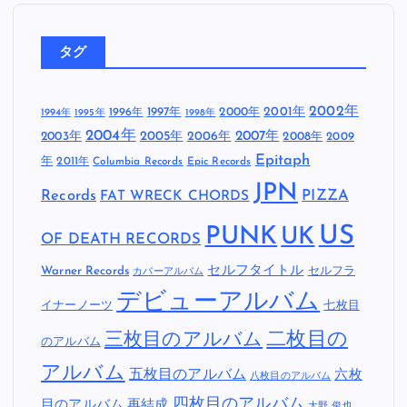
タグ
2002年
1997年
2000年
2001年
1996年
1994年
1995年
1998年
2004年
2005年
2007年
2003年
2006年
2008年
2009
Epitaph
年
2011年
Columbia Records
Epic Records
JPN
Records
FAT WRECK CHORDS
PIZZA
US
PUNK
UK
OF DEATH RECORDS
セルフタイトル
Warner Records
セルフラ
カバーアルバム
デビューアルバム
イナーノーツ
七枚目
二枚目の
三枚目のアルバム
のアルバム
アルバム
五枚目のアルバム
六枚
八枚目のアルバム
四枚目のアルバム
目のアルバム
再結成
大野 俊也