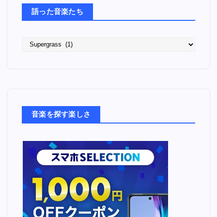
語った音楽たち
語
っ
た
音
楽
た
ち
音楽を探す楽しさ