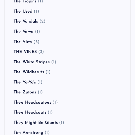
The Trojans
(1)
The Used
(1)
The Vandals
(2)
The Verve
(1)
The View
(3)
THE VINES
(3)
The White Stripes
(1)
The Wildhearts
(1)
The Yo-Yo's
(1)
The Zutons
(1)
Thee Headcoatees
(1)
Thee Headcoats
(1)
They Might Be Giants
(1)
Tim Armstrong
(1)