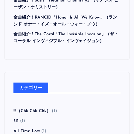
最近の投稿
全曲紹介！Hi-STANDARD「MAKING THE ROAD」
（ハイ・スタンダード メイキング・ザ・ロード）
全曲紹介！BRAHMAN「A FORLORN HOPE」（ブラ
フマン ア・フォーローン・ホープ）
全曲紹介！oasis「Heathen Chemistry」（オアシス ヒ
ーザン・ケミストリー）
全曲紹介！RANCID「Honor Is All We Know」（ラン
シド オナー・イズ・オール・ウィー・ノウ）
全曲紹介！The Coral「The Invisible Invasion」（ザ・
コーラル インヴィジブル・インヴェイジョン）