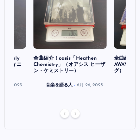
initely
全曲紹介！oasis「Heathen
全曲紹介！oa
ス デフィニ
Chemistry」（オアシス ヒーザ
AWAY」
ン・ケミストリー）
グ）
月 30, 2023
音楽を語る人
6月 26, 2025
音楽を