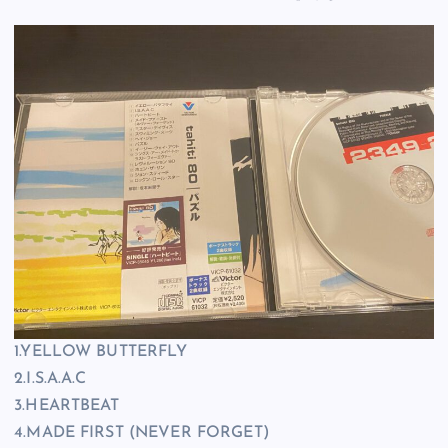
1.YELLOW BUTTERFLY
2.I.S.A.A.C
3.HEARTBEAT
4.MADE FIRST (NEVER FORGET)