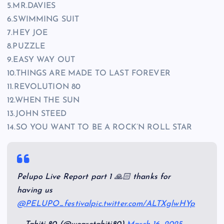
5.MR.DAVIES
6.SWIMMING SUIT
7.HEY JOE
8.PUZZLE
9.EASY WAY OUT
10.THINGS ARE MADE TO LAST FOREVER
11.REVOLUTION 80
12.WHEN THE SUN
13.JOHN STEED
14.SO YOU WANT TO BE A ROCK’N ROLL STAR
Pelupo Live Report part 1 🙏🏻 thanks for
having us
@PELUPO_festival
pic.twitter.com/ALTXglwHYp