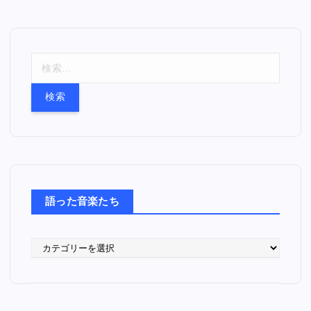
検
索
:
語った音楽たち
語
っ
た
音
楽