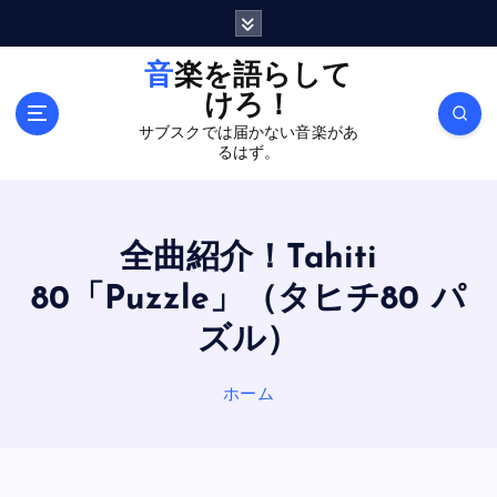
内
容
を
音楽を語らして
ス
けろ！
キ
サブスクでは届かない音楽があ
ッ
るはず。
プ
全曲紹介！Tahiti
80「Puzzle」（タヒチ80 パ
ズル）
ホーム