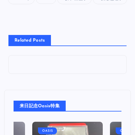
Related Posts
来日記念Oasis特集
OASIS
OASIS