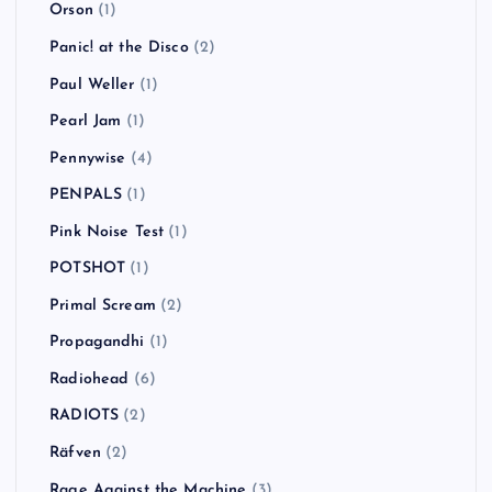
Orson
(1)
Panic! at the Disco
(2)
Paul Weller
(1)
Pearl Jam
(1)
Pennywise
(4)
PENPALS
(1)
Pink Noise Test
(1)
POTSHOT
(1)
Primal Scream
(2)
Propagandhi
(1)
Radiohead
(6)
RADIOTS
(2)
Räfven
(2)
Rage Against the Machine
(3)