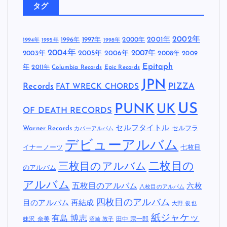
タグ
2002年
1997年
2000年
2001年
1996年
1994年
1995年
1998年
2004年
2005年
2007年
2003年
2006年
2008年
2009
Epitaph
年
2011年
Columbia Records
Epic Records
JPN
Records
FAT WRECK CHORDS
PIZZA
US
PUNK
UK
OF DEATH RECORDS
セルフタイトル
Warner Records
セルフラ
カバーアルバム
デビューアルバム
イナーノーツ
七枚目
二枚目の
三枚目のアルバム
のアルバム
アルバム
五枚目のアルバム
六枚
八枚目のアルバム
四枚目のアルバム
目のアルバム
再結成
大野 俊也
紙ジャケッ
有島 博志
妹沢 奈美
田中 宗一郎
沼崎 敦子