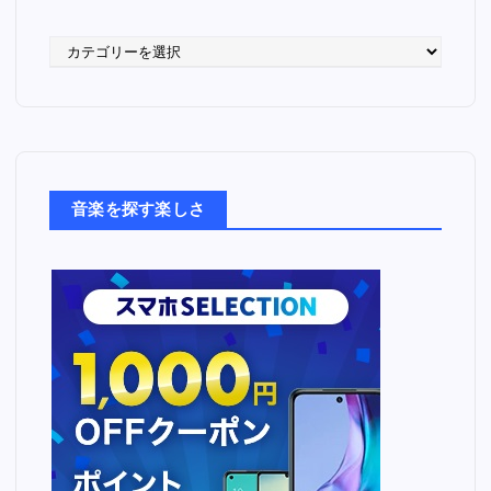
語
っ
た
音
楽
た
ち
音楽を探す楽しさ