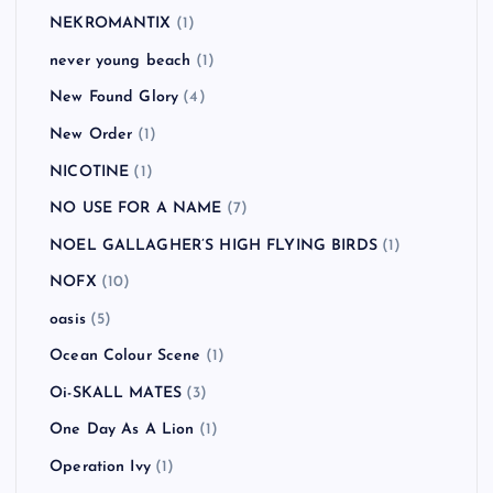
NEKROMANTIX
(1)
never young beach
(1)
New Found Glory
(4)
New Order
(1)
NICOTINE
(1)
NO USE FOR A NAME
(7)
NOEL GALLAGHER’S HIGH FLYING BIRDS
(1)
NOFX
(10)
oasis
(5)
Ocean Colour Scene
(1)
Oi-SKALL MATES
(3)
One Day As A Lion
(1)
Operation Ivy
(1)