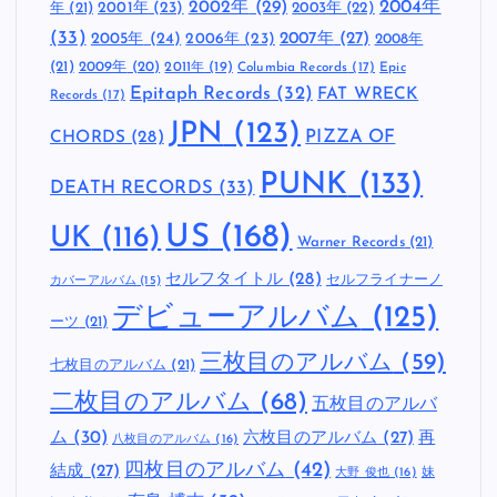
2002年
(29)
2004年
年
(21)
2001年
(23)
2003年
(22)
(33)
2005年
(24)
2007年
(27)
2006年
(23)
2008年
(21)
2009年
(20)
2011年
(19)
Columbia Records
(17)
Epic
Epitaph Records
(32)
FAT WRECK
Records
(17)
JPN
(123)
CHORDS
(28)
PIZZA OF
PUNK
(133)
DEATH RECORDS
(33)
US
(168)
UK
(116)
Warner Records
(21)
セルフタイトル
(28)
セルフライナーノ
カバーアルバム
(15)
デビューアルバム
(125)
ーツ
(21)
三枚目のアルバム
(59)
七枚目のアルバム
(21)
二枚目のアルバム
(68)
五枚目のアルバ
ム
(30)
六枚目のアルバム
(27)
再
八枚目のアルバム
(16)
四枚目のアルバム
(42)
結成
(27)
妹
大野 俊也
(16)