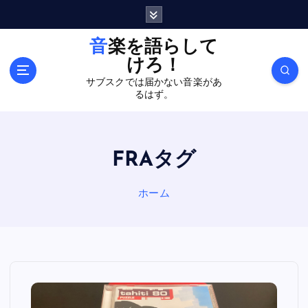
内
容
を
音楽を語らして
ス
けろ！
キ
サブスクでは届かない音楽があ
ッ
るはず。
プ
FRAタグ
ホーム