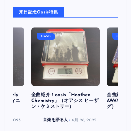
来日記念Oasis特集
OASIS
OASIS
initely
全曲紹介！oasis「Heathen
全曲紹介！oa
ス デフィニ
Chemistry」（オアシス ヒーザ
AWAY」
ン・ケミストリー）
グ）
月 30, 2023
音楽を語る人
6月 26, 2025
音楽を