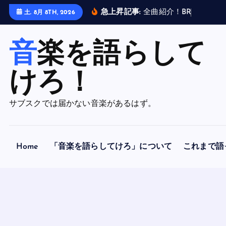
内
急上昇記事:
全
曲
紹
介
！
B
R
A
H
M
A
N
土. 8月 8TH, 2026
容
を
音楽を語らして
ス
キ
ッ
けろ！
プ
サブスクでは届かない音楽があるはず。
Home
「音楽を語らしてけろ」について
これまで語