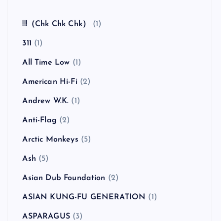
全曲紹介！The Coral「The Invisible Invasion」
（ザ・コーラル インヴィジブル・インヴェイジ
ョン）
カテゴリー
!!!（Chk Chk Chk）
(1)
311
(1)
All Time Low
(1)
American Hi-Fi
(2)