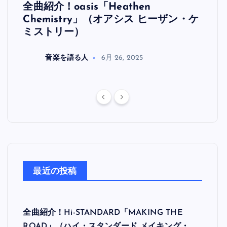
全曲紹介！oasis「Heathen
全曲紹
リ
Chemistry」（オアシス ヒーザン・ケ
（オ
ミストリー）
音楽を語る人
6月 26, 2025
最近の投稿
全曲紹介！Hi-STANDARD「MAKING THE
ROAD」（ハイ・スタンダード メイキング・