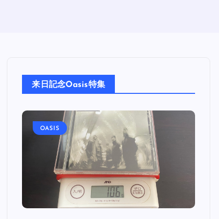
来日記念Oasis特集
OASIS
O