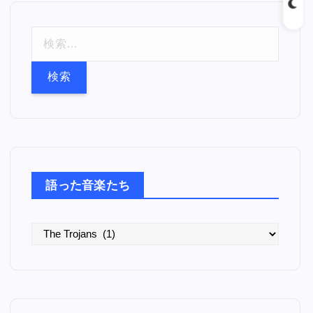
検
索
:
語った音楽たち
語
っ
た
音
楽