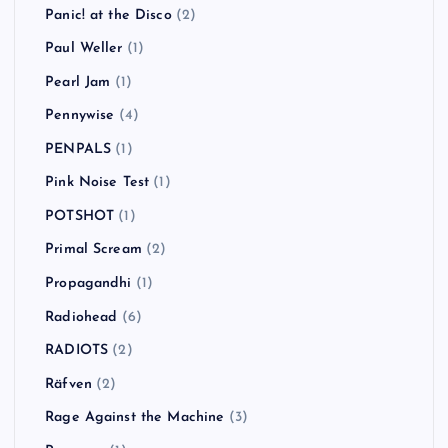
Panic! at the Disco
(2)
Paul Weller
(1)
Pearl Jam
(1)
Pennywise
(4)
PENPALS
(1)
Pink Noise Test
(1)
POTSHOT
(1)
Primal Scream
(2)
Propagandhi
(1)
Radiohead
(6)
RADIOTS
(2)
Räfven
(2)
Rage Against the Machine
(3)