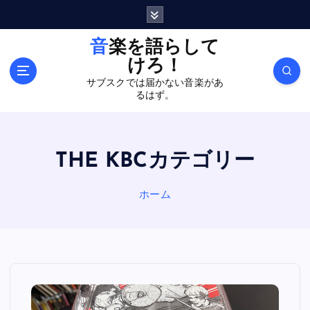
内
容
を
音楽を語らして
ス
けろ！
キ
サブスクでは届かない音楽があ
ッ
るはず。
プ
THE KBCカテゴリー
ホーム