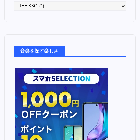
語
っ
た
音
楽
た
ち
音楽を探す楽しさ