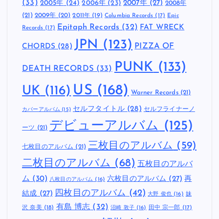
(33)
2005年
(24)
2007年
(27)
2006年
(23)
2008年
(21)
2009年
(20)
2011年
(19)
Columbia Records
(17)
Epic
Epitaph Records
(32)
FAT WRECK
Records
(17)
JPN
(123)
CHORDS
(28)
PIZZA OF
PUNK
(133)
DEATH RECORDS
(33)
US
(168)
UK
(116)
Warner Records
(21)
セルフタイトル
(28)
セルフライナーノ
カバーアルバム
(15)
デビューアルバム
(125)
ーツ
(21)
三枚目のアルバム
(59)
七枚目のアルバム
(21)
二枚目のアルバム
(68)
五枚目のアルバ
ム
(30)
六枚目のアルバム
(27)
再
八枚目のアルバム
(16)
四枚目のアルバム
(42)
結成
(27)
妹
大野 俊也
(16)
有島 博志
(32)
沢 奈美
(18)
田中 宗一郎
(17)
沼崎 敦子
(16)