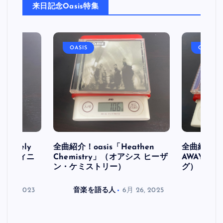
来日記念Oasis特集
OASIS
OASIS
initely
全曲紹介！oasis「Heathen
全曲紹介！oa
ス デフィニ
Chemistry」（オアシス ヒーザ
AWAY」
ン・ケミストリー）
グ）
月 30, 2023
音楽を語る人
6月 26, 2025
音楽を