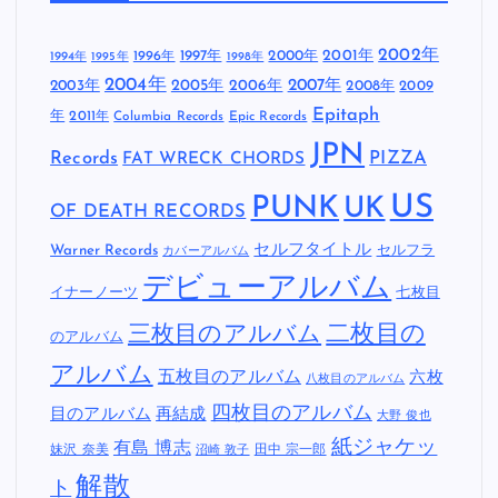
2002年
1997年
2000年
2001年
1996年
1994年
1995年
1998年
2004年
2005年
2007年
2003年
2006年
2008年
2009
Epitaph
年
2011年
Columbia Records
Epic Records
JPN
Records
FAT WRECK CHORDS
PIZZA
US
PUNK
UK
OF DEATH RECORDS
セルフタイトル
Warner Records
セルフラ
カバーアルバム
デビューアルバム
イナーノーツ
七枚目
二枚目の
三枚目のアルバム
のアルバム
アルバム
五枚目のアルバム
六枚
八枚目のアルバム
四枚目のアルバム
目のアルバム
再結成
大野 俊也
紙ジャケッ
有島 博志
妹沢 奈美
田中 宗一郎
沼崎 敦子
解散
ト