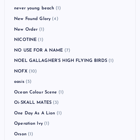
never young beach
(1)
New Found Glory
(4)
New Order
(1)
NICOTINE
(1)
NO USE FOR A NAME
(7)
NOEL GALLAGHER’S HIGH FLYING BIRDS
(1)
NOFX
(10)
oasis
(5)
Ocean Colour Scene
(1)
Oi-SKALL MATES
(3)
One Day As A Lion
(1)
Operation Ivy
(1)
Orson
(1)