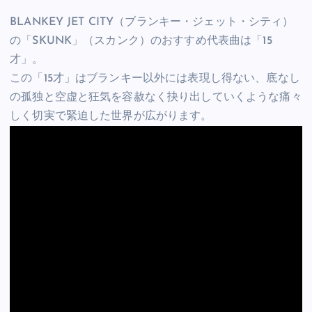
BLANKEY JET CITY（ブランキー・ジェット・シティ）
の「SKUNK」（スカンク）のおすすめ代表曲は「15
才」。
この「15才」はブランキー以外には表現し得ない、底なし
の孤独と空虚と狂気を容赦なく抉り出していくような痛々
しく切実で緊迫した世界が広がります。