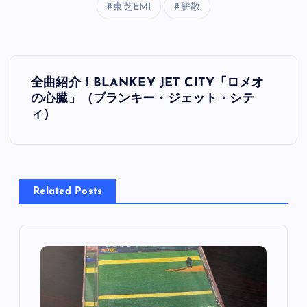
東芝EMI
解散
投
全曲紹介！BLANKEY JET CITY「ロメオ
稿
の心臓」（ブランキー・ジェット・シテ
ィ）
ナ
ビ
Related Posts
ゲ
ー
シ
ョ