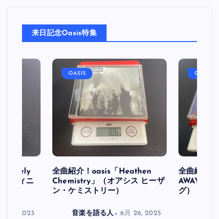
来日記念Oasis特集
OASIS
OASIS
initely
全曲紹介！oasis「Heathen
全曲紹介！oa
ス デフィニ
Chemistry」（オアシス ヒーザ
AWAY」
ン・ケミストリー）
グ）
月 30, 2023
音楽を語る人
6月 26, 2025
音楽を