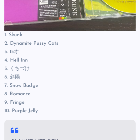
1. Skunk
2. Dynamite Pussy Cats
3. 15才
4. Hell Inn
5. くちづけ
6. 斜陽
7. Snow Badge
8. Romance
9. Fringe
10. Purple Jelly