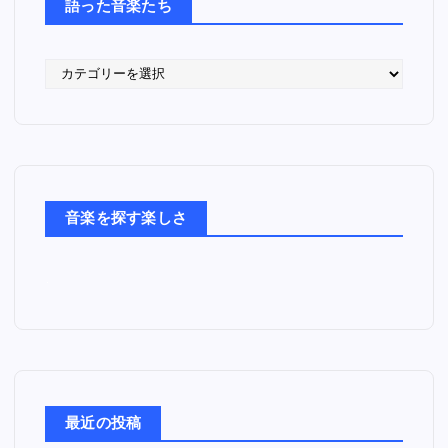
語った音楽たち
語
っ
た
音
楽
た
ち
音楽を探す楽しさ