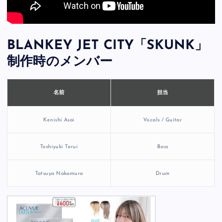
BLANKEY JET CITY「SKUNK」
制作時のメンバー
担当
名前
Kenishi Asai
Vocals / Guitar
Toshiyuki Terui
Bass
Tatsuya Nakamura
Drum