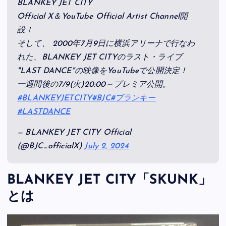
BLANKEY JET CITY
Official X＆YouTube Official Artist Channel開
設！
そして、 2000年7月9日に横浜アリーナで行なわ
れた、BLANKEY JET CITYのラスト・ライブ
"LAST DANCE"の映像をYouTubeで公開決定！
一週間後の7/9(火)20:00～プレミア公開。
#BLANKEYJETCITY
#BJC
#ブランキー
#LASTDANCE
— BLANKEY JET CITY Official
(@BJC_officialX)
July 2, 2024
BLANKEY JET CITY「SKUNK」
とは