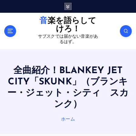
内
容
を
音楽を語らして
ス
けろ！
キ
サブスクでは届かない音楽があ
ッ
るはず。
プ
全曲紹介！BLANKEY JET
CITY「SKUNK」（ブランキ
ー・ジェット・シティ スカ
ンク）
ホーム