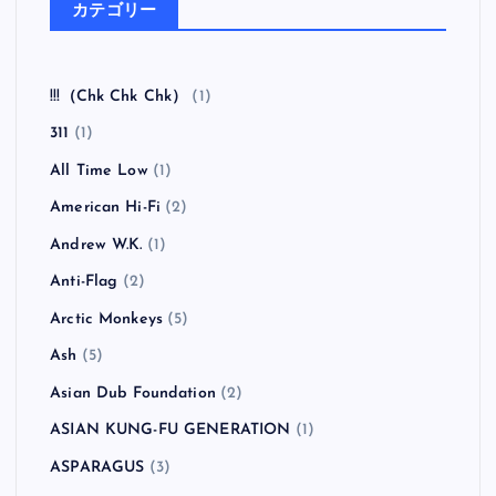
ーザン・ケミストリー）
全曲紹介！RANCID「Honor Is All We Know」（ラン
シド オナー・イズ・オール・ウィー・ノウ）
全曲紹介！The Coral「The Invisible Invasion」（ザ・
コーラル インヴィジブル・インヴェイジョン）
カテゴリー
!!!（Chk Chk Chk）
(1)
311
(1)
All Time Low
(1)