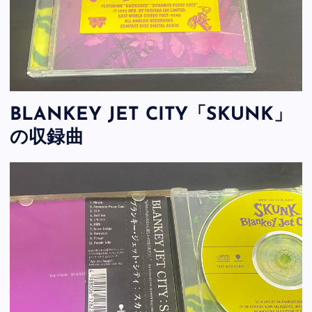
BLANKEY JET CITY「SKUNK」
の収録曲