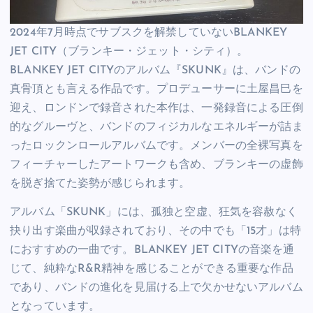
2024年7月時点でサブスクを解禁していないBLANKEY
JET CITY（ブランキー・ジェット・シティ）。
BLANKEY JET CITYのアルバム『SKUNK』は、バンドの
真骨頂とも言える作品です。プロデューサーに土屋昌巳を
迎え、ロンドンで録音された本作は、一発録音による圧倒
的なグルーヴと、バンドのフィジカルなエネルギーが詰ま
ったロックンロールアルバムです。メンバーの全裸写真を
フィーチャーしたアートワークも含め、ブランキーの虚飾
を脱ぎ捨てた姿勢が感じられます。
アルバム「SKUNK」には、孤独と空虚、狂気を容赦なく
抉り出す楽曲が収録されており、その中でも「15才」は特
におすすめの一曲です。BLANKEY JET CITYの音楽を通
じて、純粋なR&R精神を感じることができる重要な作品
であり、バンドの進化を見届ける上で欠かせないアルバム
となっています。