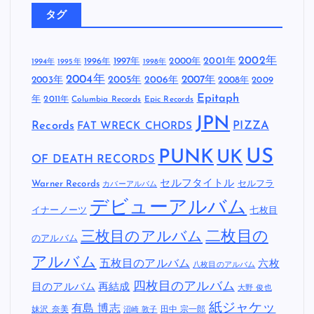
タグ
2002年
1997年
2000年
2001年
1996年
1994年
1995年
1998年
2004年
2005年
2007年
2003年
2006年
2008年
2009
Epitaph
年
2011年
Columbia Records
Epic Records
JPN
Records
FAT WRECK CHORDS
PIZZA
US
PUNK
UK
OF DEATH RECORDS
セルフタイトル
Warner Records
セルフラ
カバーアルバム
デビューアルバム
イナーノーツ
七枚目
二枚目の
三枚目のアルバム
のアルバム
アルバム
五枚目のアルバム
六枚
八枚目のアルバム
四枚目のアルバム
目のアルバム
再結成
大野 俊也
紙ジャケッ
有島 博志
妹沢 奈美
田中 宗一郎
沼崎 敦子