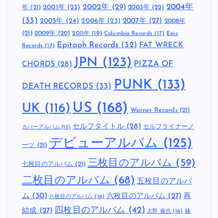
2002年
(29)
2004年
年
(21)
2001年
(23)
2003年
(22)
(33)
2005年
(24)
2007年
(27)
2006年
(23)
2008年
(21)
2009年
(20)
2011年
(19)
Columbia Records
(17)
Epic
Epitaph Records
(32)
FAT WRECK
Records
(17)
JPN
(123)
CHORDS
(28)
PIZZA OF
PUNK
(133)
DEATH RECORDS
(33)
US
(168)
UK
(116)
Warner Records
(21)
セルフタイトル
(28)
セルフライナーノ
カバーアルバム
(15)
デビューアルバム
(125)
ーツ
(21)
三枚目のアルバム
(59)
七枚目のアルバム
(21)
二枚目のアルバム
(68)
五枚目のアルバ
ム
(30)
六枚目のアルバム
(27)
再
八枚目のアルバム
(16)
四枚目のアルバム
(42)
結成
(27)
妹
大野 俊也
(16)