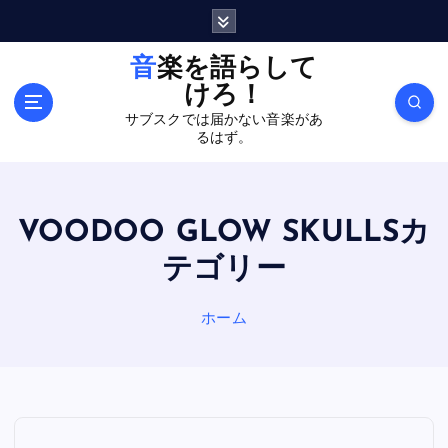
内
容
を
音楽を語らして
ス
けろ！
キ
サブスクでは届かない音楽があ
ッ
るはず。
プ
VOODOO GLOW SKULLSカ
テゴリー
ホーム