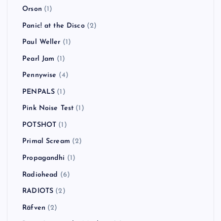
Orson
(1)
Panic! at the Disco
(2)
Paul Weller
(1)
Pearl Jam
(1)
Pennywise
(4)
PENPALS
(1)
Pink Noise Test
(1)
POTSHOT
(1)
Primal Scream
(2)
Propagandhi
(1)
Radiohead
(6)
RADIOTS
(2)
Räfven
(2)