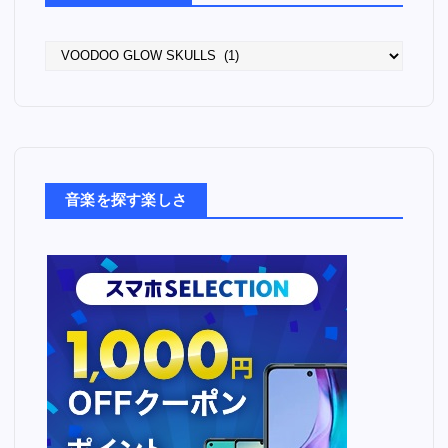
語
っ
た
音
楽
た
ち
音楽を探す楽しさ