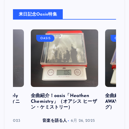
来日記念Oasis特集
OASIS
OASIS
initely
全曲紹介！oasis「Heathen
全曲紹介！oa
ス デフィニ
Chemistry」（オアシス ヒーザ
AWAY」
ン・ケミストリー）
グ）
月 30, 2023
音楽を語る人
6月 26, 2025
音楽を