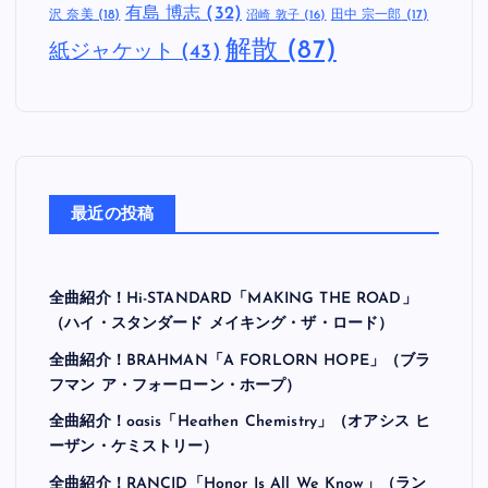
有島 博志
(32)
沢 奈美
(18)
田中 宗一郎
(17)
沼崎 敦子
(16)
解散
(87)
紙ジャケット
(43)
最近の投稿
全曲紹介！Hi-STANDARD「MAKING THE ROAD」
（ハイ・スタンダード メイキング・ザ・ロード）
全曲紹介！BRAHMAN「A FORLORN HOPE」（ブラ
フマン ア・フォーローン・ホープ）
全曲紹介！oasis「Heathen Chemistry」（オアシス ヒ
ーザン・ケミストリー）
全曲紹介！RANCID「Honor Is All We Know」（ラン