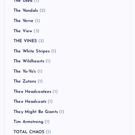
The Used
(1)
The Vandals
(2)
The Verve
(1)
The View
(3)
THE VINES
(3)
The White Stripes
(1)
The Wildhearts
(1)
The Yo-Yo's
(1)
The Zutons
(1)
Thee Headcoatees
(1)
Thee Headcoats
(1)
They Might Be Giants
(1)
Tim Armstrong
(1)
TOTAL CHAOS
(1)