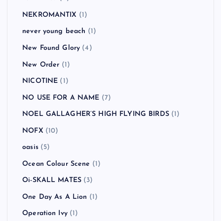
NEKROMANTIX
(1)
never young beach
(1)
New Found Glory
(4)
New Order
(1)
NICOTINE
(1)
NO USE FOR A NAME
(7)
NOEL GALLAGHER’S HIGH FLYING BIRDS
(1)
NOFX
(10)
oasis
(5)
Ocean Colour Scene
(1)
Oi-SKALL MATES
(3)
One Day As A Lion
(1)
Operation Ivy
(1)