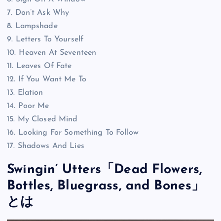
7. Don’t Ask Why
8. Lampshade
9. Letters To Yourself
10. Heaven At Seventeen
11. Leaves Of Fate
12. If You Want Me To
13. Elation
14. Poor Me
15. My Closed Mind
16. Looking For Something To Follow
17. Shadows And Lies
Swingin’ Utters「Dead Flowers,
Bottles, Bluegrass, and Bones」
とは