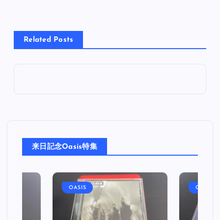
Related Posts
来日記念Oasis特集
OASIS
OASIS