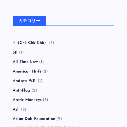
カテゴリー
!!!（Chk Chk Chk）
(1)
311
(1)
All Time Low
(1)
American Hi-Fi
(2)
Andrew W.K.
(1)
Anti-Flag
(2)
Arctic Monkeys
(5)
Ash
(5)
Asian Dub Foundation
(2)