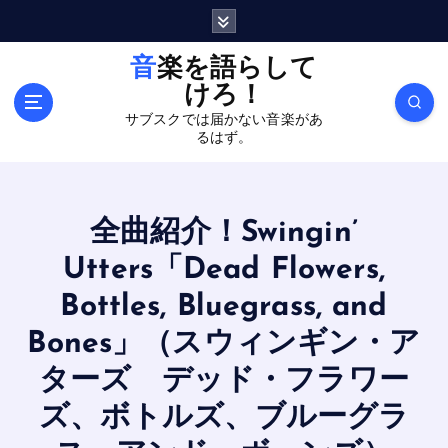
内
容
を
音楽を語らして
ス
けろ！
キ
サブスクでは届かない音楽があ
ッ
るはず。
プ
全曲紹介！Swingin’
Utters「Dead Flowers,
Bottles, Bluegrass, and
Bones」（スウィンギン・ア
ターズ デッド・フラワー
ズ、ボトルズ、ブルーグラ