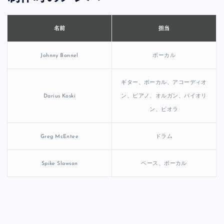
担当
名前
Johnny Bonnel
ボーカル
ギター、ボーカル、アコーディオ
Darius Koski
ン、ピアノ、オルガン、バイオリ
ン、ビオラ
Greg McEntee
ドラム
Spike Slawson
ベース、ボーカル