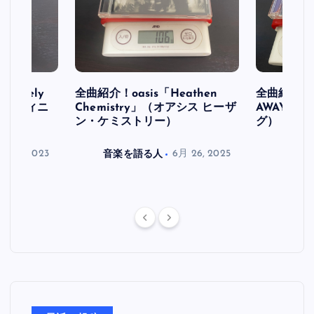
initely
全曲紹介！oasis「Heathen
全曲紹介！oa
ス デフィニ
Chemistry」（オアシス ヒーザ
AWAY」
ン・ケミストリー）
グ）
月 30, 2023
音楽を語る人
6月 26, 2025
音楽を