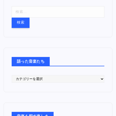
検
索
:
語った音楽たち
語
っ
た
音
楽
た
ち