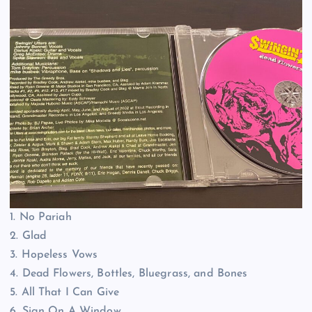
1. No Pariah
2. Glad
3. Hopeless Vows
4. Dead Flowers, Bottles, Bluegrass, and Bones
5. All That I Can Give
6. Sign On A Window