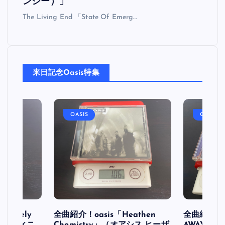
ンシー）」
The Living End 「State Of Emerg…
来日記念Oasis特集
OASIS
OASIS
initely
全曲紹介！oasis「Heathen
全曲紹介！oa