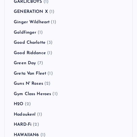
GARLICBOYS
(1)
GENERATION X
(1)
Ginger Wildheart
(1)
Goldfinger
(1)
Good Charlotte
(3)
Good Riddance
(1)
Green Day
(7)
Greta Van Fleet
(1)
Guns N' Roses
(2)
Gym Class Heroes
(1)
H2O
(2)
Hadouken!
(1)
HARD-Fi
(2)
HAWAIIAN6
(1)