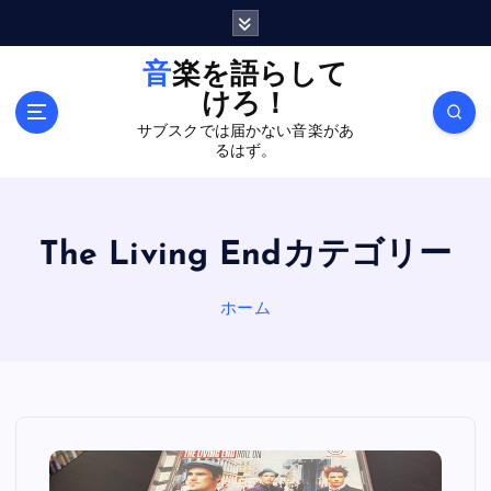
内
容
を
音楽を語らして
ス
けろ！
キ
サブスクでは届かない音楽があ
ッ
るはず。
プ
The Living Endカテゴリー
ホーム