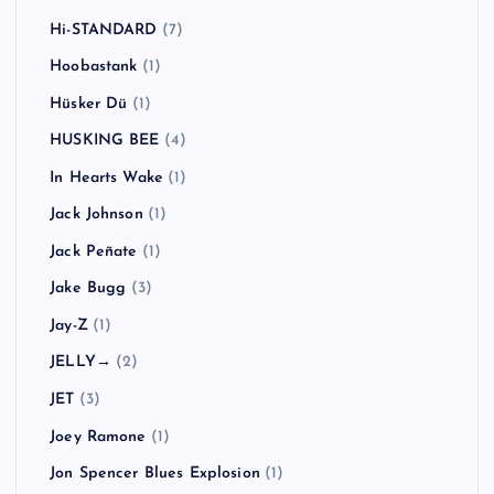
Hi-STANDARD
(7)
Hoobastank
(1)
Hüsker Dü
(1)
HUSKING BEE
(4)
In Hearts Wake
(1)
Jack Johnson
(1)
Jack Peñate
(1)
Jake Bugg
(3)
Jay-Z
(1)
JELLY→
(2)
JET
(3)
Joey Ramone
(1)
Jon Spencer Blues Explosion
(1)