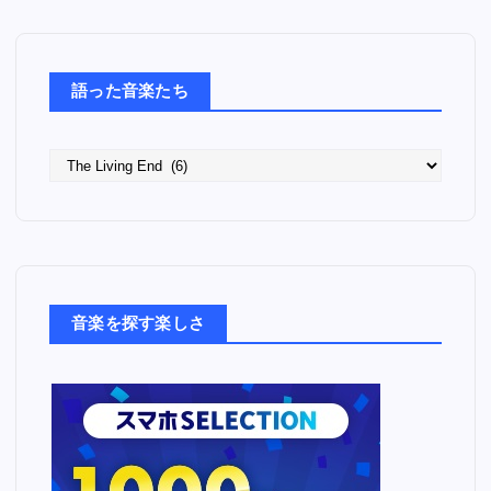
語った音楽たち
語
っ
た
音
楽
た
ち
音楽を探す楽しさ