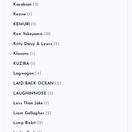
Kasabian
(3)
Keane
(1)
KEMURI
(1)
Ken Yokoyama
(18)
Kitty Daisy & Lewis
(2)
Klaxons
(1)
KUZIRA
(1)
Lagwagon
(4)
LAID BACK OCEAN
(2)
LAUGHIN'NOSE
(5)
Less Than Jake
(1)
Liam Gallagher
(2)
Limp Bizkit
(2)