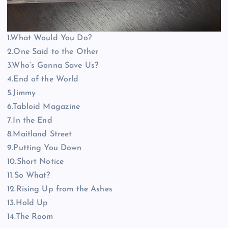
1.What Would You Do?
2.One Said to the Other
3.Who’s Gonna Save Us?
4.End of the World
5.Jimmy
6.Tabloid Magazine
7.In the End
8.Maitland Street
9.Putting You Down
10.Short Notice
11.So What?
12.Rising Up from the Ashes
13.Hold Up
14.The Room