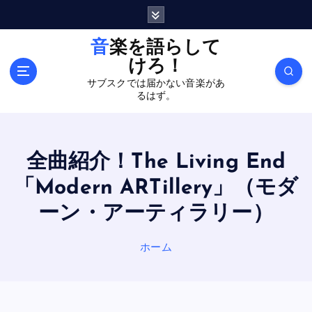
内
容
を
音楽を語らして
ス
けろ！
キ
サブスクでは届かない音楽があ
ッ
るはず。
プ
全曲紹介！The Living End
「Modern ARTillery」（モダ
ーン・アーティラリー）
ホーム