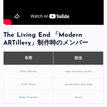
The Living End 「Modern
ARTillery」制作時のメンバー
担当
名前
Chris Cheney
sings and plays guitar
Scott Owen
upright bass and sings
Andy Strachan
drums