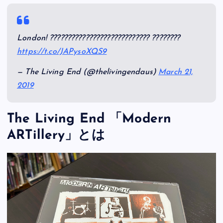
London! ???????????????????????????? ????????
https://t.co/JAPysoXQS9
— The Living End (@thelivingendaus)
March 21,
2019
The Living End 「Modern
ARTillery」とは