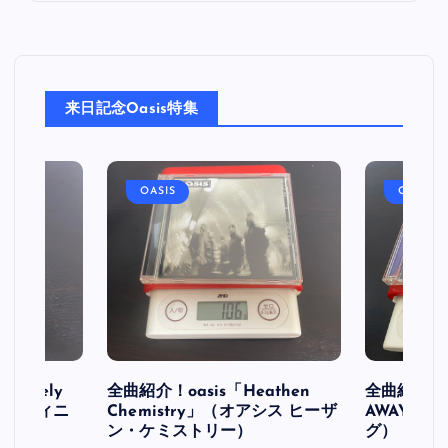
来日記念Oasis特集
OASIS
OASIS
initely
全曲紹介！oasis「Heathen
全曲紹介！oa
ス デフィニ
Chemistry」（オアシス ヒーザ
AWAY」
ン・ケミストリー）
グ）