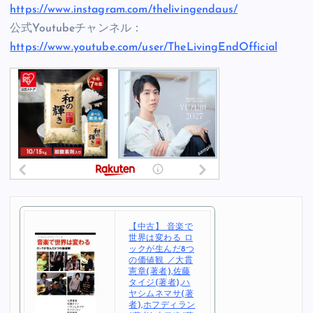
https://www.instagram.com/thelivingendaus/
公式Youtubeチャンネル：
https://www.youtube.com/user/TheLivingEndOfficial
【中古】 音楽で
世界は変わる ロ
ックが生んだ8つ
の価値観 ／大貫
憲章(著者),佐藤
タイジ(著者),ハ
ヤシムネマサ(著
者),ホフディラン