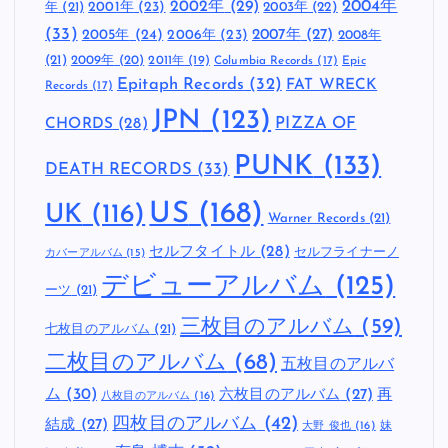
2002年
(29)
2004年
年
(21)
2001年
(23)
2003年
(22)
(33)
2005年
(24)
2007年
(27)
2006年
(23)
2008年
(21)
2009年
(20)
2011年
(19)
Columbia Records
(17)
Epic
Epitaph Records
(32)
FAT WRECK
Records
(17)
JPN
(123)
CHORDS
(28)
PIZZA OF
PUNK
(133)
DEATH RECORDS
(33)
US
(168)
UK
(116)
Warner Records
(21)
セルフタイトル
(28)
セルフライナーノ
カバーアルバム
(15)
デビューアルバム
(125)
ーツ
(21)
三枚目のアルバム
(59)
七枚目のアルバム
(21)
二枚目のアルバム
(68)
五枚目のアルバ
ム
(30)
六枚目のアルバム
(27)
再
八枚目のアルバム
(16)
四枚目のアルバム
(42)
結成
(27)
妹
大野 俊也
(16)