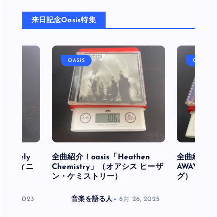
来日記念Oasis特集
OASIS
OASIS
initely
全曲紹介！oasis「Heathen
全曲紹介！oa
ス デフィニ
Chemistry」（オアシス ヒーザ
AWAY」
ン・ケミストリー）
グ）
月 30, 2023
音楽を語る人
6月 26, 2025
音楽を