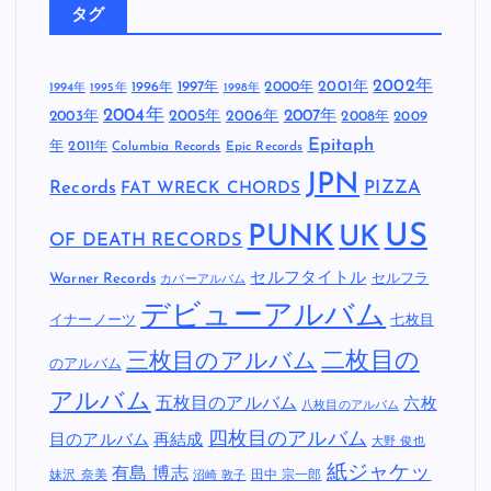
タグ
2002年
1997年
2000年
2001年
1996年
1994年
1995年
1998年
2004年
2005年
2007年
2003年
2006年
2008年
2009
Epitaph
年
2011年
Columbia Records
Epic Records
JPN
Records
FAT WRECK CHORDS
PIZZA
US
PUNK
UK
OF DEATH RECORDS
セルフタイトル
Warner Records
セルフラ
カバーアルバム
デビューアルバム
イナーノーツ
七枚目
二枚目の
三枚目のアルバム
のアルバム
アルバム
五枚目のアルバム
六枚
八枚目のアルバム
四枚目のアルバム
目のアルバム
再結成
大野 俊也
紙ジャケッ
有島 博志
妹沢 奈美
田中 宗一郎
沼崎 敦子