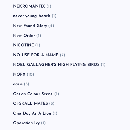
NEKROMANTIX
(1)
never young beach
(1)
New Found Glory
(4)
New Order
(1)
NICOTINE
(1)
NO USE FOR A NAME
(7)
NOEL GALLAGHER’S HIGH FLYING BIRDS
(1)
NOFX
(10)
oasis
(5)
Ocean Colour Scene
(1)
Oi-SKALL MATES
(3)
One Day As A Lion
(1)
Operation Ivy
(1)