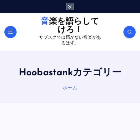
内
容
を
音楽を語らして
ス
けろ！
キ
サブスクでは届かない音楽があ
ッ
るはず。
プ
Hoobastankカテゴリー
ホーム