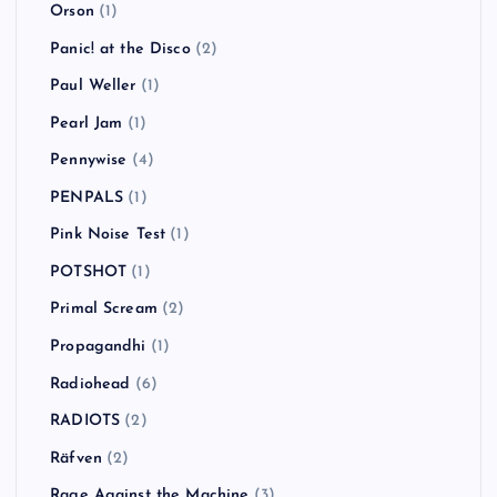
Orson
(1)
Panic! at the Disco
(2)
Paul Weller
(1)
Pearl Jam
(1)
Pennywise
(4)
PENPALS
(1)
Pink Noise Test
(1)
POTSHOT
(1)
Primal Scream
(2)
Propagandhi
(1)
Radiohead
(6)
RADIOTS
(2)
Räfven
(2)
Rage Against the Machine
(3)