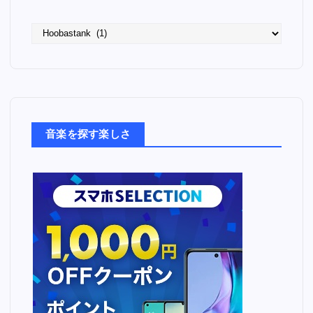
語
っ
た
音
楽
た
ち
音楽を探す楽しさ