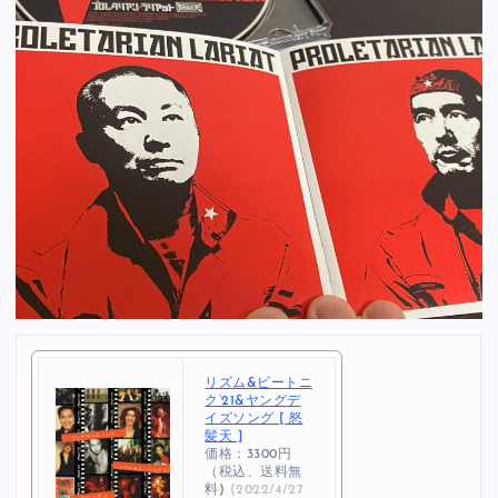
リズム&ビートニ
ク’21&ヤングデ
イズソング [ 怒
髪天 ]
価格：3300円
（税込、送料無
料)
(2022/4/27