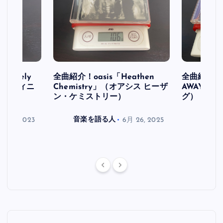
initely
全曲紹介！oasis「Heathen
全曲紹介！oa
ス デフィニ
Chemistry」（オアシス ヒーザ
AWAY」
ン・ケミストリー）
グ）
月 30, 2023
音楽を語る人
6月 26, 2025
音楽を