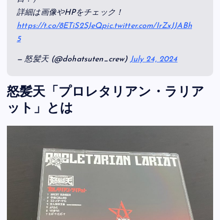
詳細は画像やHPをチェック！
https://t.co/8ETiS2SJeQ
pic.twitter.com/IrZxJJABh
5
— 怒髪天 (@dohatsuten_crew)
July 24, 2024
怒髪天「プロレタリアン・ラリア
ット」とは