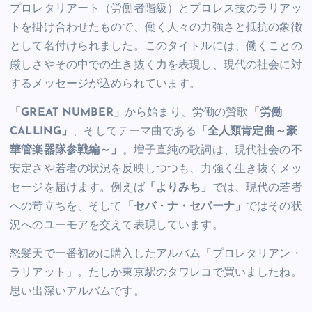
プロレタリアート（労働者階級）とプロレス技のラリアッ
トを掛け合わせたもので、働く人々の力強さと抵抗の象徴
として名付けられました。このタイトルには、働くことの
厳しさやその中での生き抜く力を表現し、現代の社会に対
するメッセージが込められています。
「GREAT NUMBER」
から始まり、労働の賛歌
「労働
CALLING」
、そしてテーマ曲である
「全人類肯定曲～豪
華管楽器隊参戦編～」
。増子直純の歌詞は、現代社会の不
安定さや若者の状況を反映しつつも、力強く生き抜くメッ
セージを届けます。例えば
「よりみち」
では、現代の若者
への苛立ちを、そして
「セバ・ナ・セバーナ」
ではその状
況へのユーモアを交えて表現しています。
怒髪天で一番初めに購入したアルバム「プロレタリアン・
ラリアット」。たしか東京駅のタワレコで買いましたね。
思い出深いアルバムです。