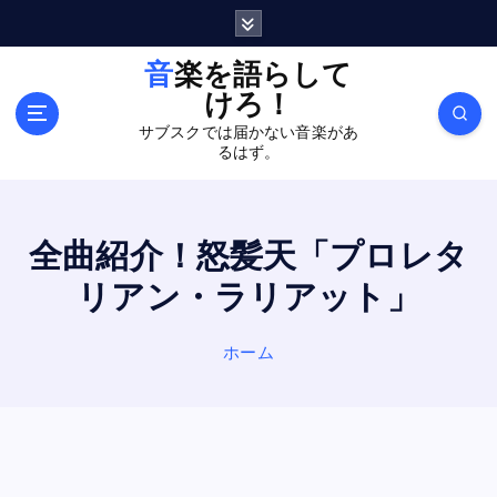
内
容
を
音楽を語らして
ス
けろ！
キ
サブスクでは届かない音楽があ
ッ
るはず。
プ
全曲紹介！怒髪天「プロレタ
リアン・ラリアット」
ホーム