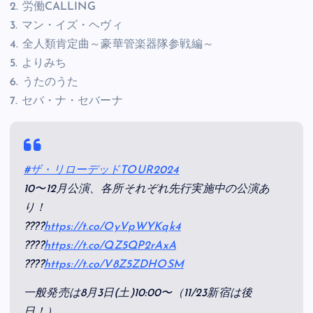
2. 労働CALLING
3. マン・イズ・ヘヴィ
4. 全人類肯定曲～豪華管楽器隊参戦編～
5. よりみち
6. うたのうた
7. セバ・ナ・セバーナ
#ザ・リローデッドTOUR2024
10〜12月公演、各所それぞれ先行実施中の公演あ
り！
????
https://t.co/OyVpWYKqk4
????
https://t.co/QZ5QP2rAxA
????
https://t.co/V8Z5ZDHOSM
一般発売は8月3日(土)10:00〜（11/23新宿は後
日！）