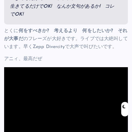
生きてるだけでOK! なんか文句があるか! コレ
でOK!
とくに
何をすべきか? 考えるより 何をしたいか? それ
が大事だ
のフレーズが大好きです。ライブでは大絶叫して
います。早くZepp Divercityで大声で叫びたいです。
アニィ、最高だぜ