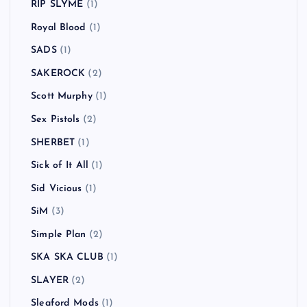
Rage Against the Machine
(3)
Ramones
(1)
RANCID
(13)
Randy
(1)
RAVEN
(1)
Red Hot Chili Peppers
(6)
REEL BIG FISH
(1)
Richard Hell and the Voidoids
(1)
RIP SLYME
(1)
Royal Blood
(1)
SADS
(1)
SAKEROCK
(2)
Scott Murphy
(1)