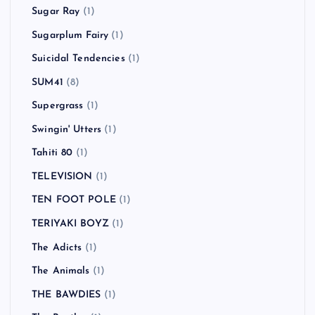
Snuff
(6)
SOBUT
(2)
Social Distortion
(2)
SOFTBALL
(1)
Sonic Youth
(1)
Starcrawler
(1)
Stereophonics
(1)
Steriogram
(1)
Sugar Ray
(1)
Sugarplum Fairy
(1)
Suicidal Tendencies
(1)
SUM41
(8)
Supergrass
(1)