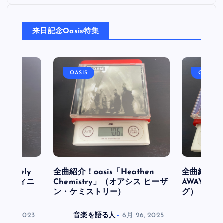
来日記念Oasis特集
OASIS
OASIS
initely
全曲紹介！oasis「Heathen
全曲紹介！oa
ス デフィニ
Chemistry」（オアシス ヒーザ
AWAY」
ン・ケミストリー）
グ）
月 30, 2023
音楽を語る人
6月 26, 2025
音楽を