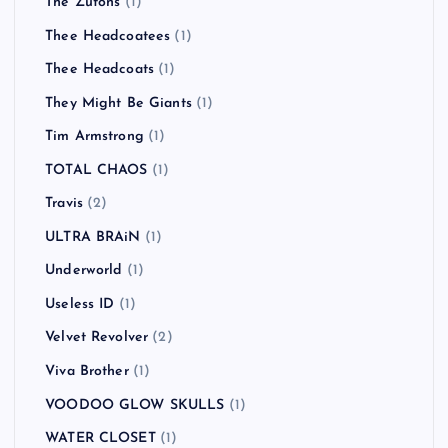
The Used
(1)
The Vandals
(2)
The Verve
(1)
The View
(3)
THE VINES
(3)
The White Stripes
(1)
The Wildhearts
(1)
The Yo-Yo's
(1)
The Zutons
(1)
Thee Headcoatees
(1)
Thee Headcoats
(1)
They Might Be Giants
(1)
Tim Armstrong
(1)