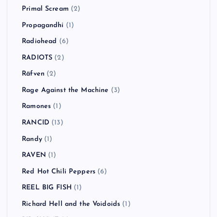
Orson
(1)
Panic! at the Disco
(2)
Paul Weller
(1)
Pearl Jam
(1)
Pennywise
(4)
PENPALS
(1)
Pink Noise Test
(1)
POTSHOT
(1)
Primal Scream
(2)
Propagandhi
(1)
Radiohead
(6)
RADIOTS
(2)
Räfven
(2)