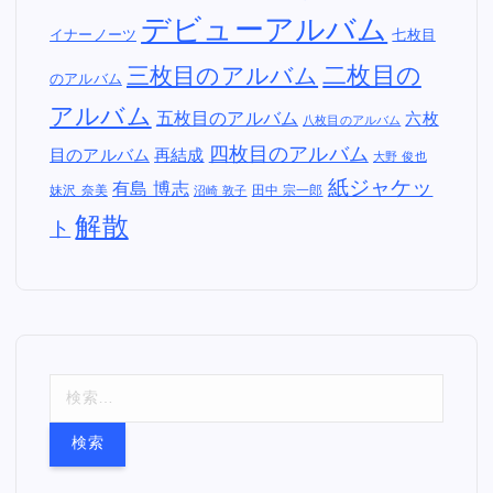
タグ
2002年
1997年
2000年
2001年
1996年
1994年
1995年
1998年
2004年
2005年
2007年
2003年
2006年
2008年
2009
Epitaph
年
2011年
Columbia Records
Epic Records
JPN
Records
FAT WRECK CHORDS
PIZZA
US
PUNK
UK
OF DEATH RECORDS
セルフタイトル
Warner Records
セルフラ
カバーアルバム
デビューアルバム
イナーノーツ
七枚目
二枚目の
三枚目のアルバム
のアルバム
アルバム
五枚目のアルバム
六枚
八枚目のアルバム
四枚目のアルバム
目のアルバム
再結成
大野 俊也