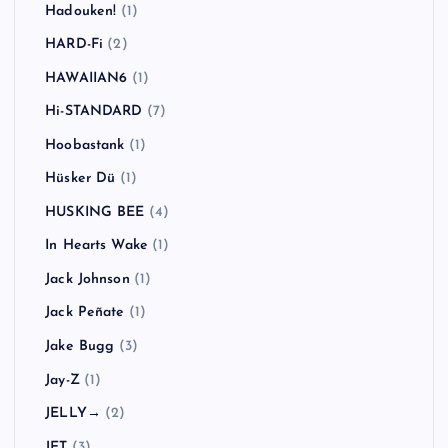
Goldfinger
(1)
Good Charlotte
(3)
Good Riddance
(1)
Green Day
(7)
Greta Van Fleet
(1)
Guns N' Roses
(2)
Gym Class Heroes
(1)
H2O
(2)
Hadouken!
(1)
HARD-Fi
(2)
HAWAIIAN6
(1)
Hi-STANDARD
(7)
Hoobastank
(1)