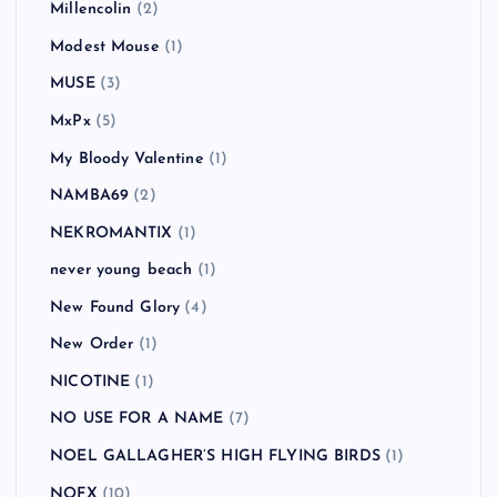
Mando Diao
(5)
Manic Street Preachers
(3)
Massive Attack
(1)
Me First and the Gimme Gimmes
(4)
MEST
(1)
MEST
(2)
MGMT
(1)
Mike Shinoda
(1)
Millencolin
(2)
Modest Mouse
(1)
MUSE
(3)
MxPx
(5)
My Bloody Valentine
(1)