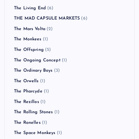
The Enemy
(1)
the engy
(1)
The Fratellis
(3)
The Get Up kids
(1)
The Hives
(1)
The Jam
(1)
THE KBC
(1)
The La’s
(1)
THE LIBERTINES
(4)
The Living End
(6)
THE MAD CAPSULE MARKETS
(6)
The Mars Volta
(2)
The Monkees
(1)
The Offspring
(5)