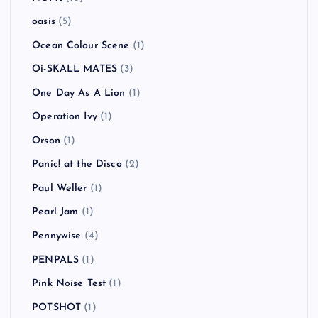
NAMBA69
(2)
NEKROMANTIX
(1)
never young beach
(1)
New Found Glory
(4)
New Order
(1)
NICOTINE
(1)
NO USE FOR A NAME
(7)
NOEL GALLAGHER’S HIGH FLYING BIRDS
(1)
NOFX
(10)
oasis
(5)
Ocean Colour Scene
(1)
Oi-SKALL MATES
(3)
One Day As A Lion
(1)
Operation Ivy
(1)