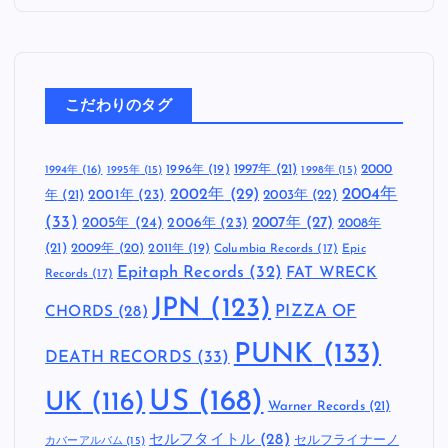
紙ジャケッ
有島 博志
妹沢 奈美
田中 宗一郎
沼崎 敦子
解散
ト
検
索
:
こだわりのタグ