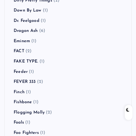
Coldplay
(3)
COMEBACK MY DAUGHTERS
(1)
COUNTRY YARD
(1)
CULT FLOWERS
(2)
Cypress Hill
(1)
Danko Jones
(1)
Dead By Sunrise
(1)
Dead Kennedys
(1)
Dirty Pretty Things
(2)
Down By Law
(1)
Dr. Feelgood
(1)
Dragon Ash
(6)
Eminem
(1)