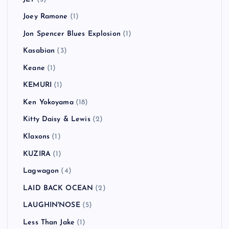
Hüsker Dü
(1)
HUSKING BEE
(4)
In Hearts Wake
(1)
Jack Johnson
(1)
Jack Peñate
(1)
Jake Bugg
(3)
Jay-Z
(1)
JELLY→
(2)
JET
(3)
Joey Ramone
(1)
Jon Spencer Blues Explosion
(1)
Kasabian
(3)
Keane
(1)