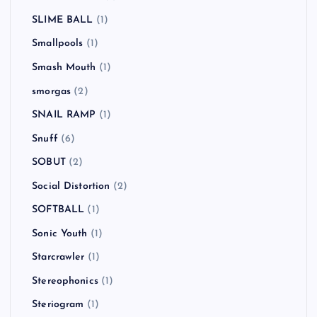
Sex Pistols
(2)
SHERBET
(1)
Sick of It All
(1)
Sid Vicious
(1)
SiM
(3)
Simple Plan
(2)
SKA SKA CLUB
(1)
SLAYER
(2)
Sleaford Mods
(1)
SLIME BALL
(1)
Smallpools
(1)
Smash Mouth
(1)
smorgas
(2)
SNAIL RAMP
(1)