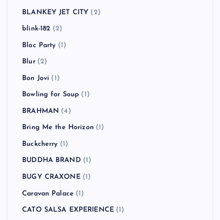
B-DASH
(2)
Babyshambles
(2)
BACKYARD BABIES
(3)
Bad Religion
(5)
BBQ CHICKENS
(1)
Beady Eye
(2)
Beastie Boys
(4)
Beat Union
(1)
Beck
(2)
BLANKEY JET CITY
(2)
blink-182
(2)
Bloc Party
(1)
Blur
(2)
Bon Jovi
(1)