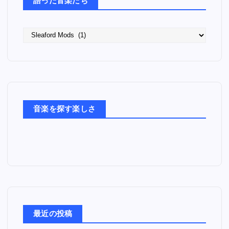
語った音楽たち
語
っ
た
音
楽
た
ち
音楽を探す楽しさ