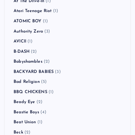
American Hi-Fi
(2)
Andrew W.K.
(1)
Anti-Flag
(2)
Arctic Monkeys
(5)
Ash
(5)
Asian Dub Foundation
(2)
ASIAN KUNG-FU GENERATION
(1)
ASPARAGUS
(3)
At The Drive-In
(1)
Atari Teenage Riot
(1)
ATOMIC BOY
(1)
Authority Zero
(3)
AVICII
(1)