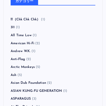
ーザン・ケミストリー）
全曲紹介！RANCID「Honor Is All We Know」（ラン
シド オナー・イズ・オール・ウィー・ノウ）
全曲紹介！The Coral「The Invisible Invasion」（ザ・
コーラル インヴィジブル・インヴェイジョン）
カテゴリー
!!!（Chk Chk Chk）
(1)
311
(1)
All Time Low
(1)