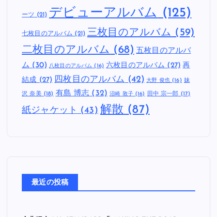
1997年
(21)
2000
1996年
(19)
1994年
(16)
1995年
(15)
1998年
(15)
2002年
(29)
2004年
年
(21)
2001年
(23)
2003年
(22)
(33)
2005年
(24)
2007年
(27)
2006年
(23)
2008年
(21)
2009年
(20)
2011年
(19)
Columbia Records
(17)
Epic
Epitaph Records
(32)
FAT WRECK
Records
(17)
JPN
(123)
CHORDS
(28)
PIZZA OF
PUNK
(133)
DEATH RECORDS
(33)
US
(168)
UK
(116)
Warner Records
(21)
セルフタイトル
(28)
セルフライナーノ
カバーアルバム
(15)
デビューアルバム
(125)
ーツ
(21)
三枚目のアルバム
(59)
七枚目のアルバム
(21)
二枚目のアルバム
(68)
五枚目のアルバ
ム
(30)
六枚目のアルバム
(27)
再
八枚目のアルバム
(16)
四枚目のアルバム
(42)
結成
(27)
妹
大野 俊也
(16)