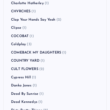
Bowling for Soup
(1)
BRAHMAN
(4)
Bring Me the Horizon
(1)
Buckcherry
(1)
BUDDHA BRAND
(1)
BUGY CRAXONE
(1)
Caravan Palace
(1)
CATO SALSA EXPERIENCE
(1)
Charlotte Hatherley
(1)
CHVRCHES
(1)
Clap Your Hands Say Yeah
(2)
Clipse
(1)
COCOBAT
(1)