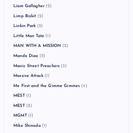
KEMURI
(1)
Ken Yokoyama
(18)
Kitty Daisy & Lewis
(2)
Klaxons
(1)
KUZIRA
(1)
Lagwagon
(4)
LAID BACK OCEAN
(2)
LAUGHIN'NOSE
(5)
Less Than Jake
(1)
Liam Gallagher
(2)
Limp Bizkit
(2)
Linkin Park
(5)
Little Man Tate
(1)
MAN WITH A MISSION
(2)