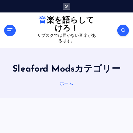
内
容
を
音楽を語らして
ス
けろ！
キ
サブスクでは届かない音楽があ
ッ
るはず。
プ
Sleaford Modsカテゴリー
ホーム