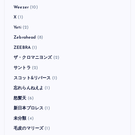
TOTAL CHAOS
(1)
Travis
(2)
ULTRA BRAiN
(1)
Underworld
(1)
Useless ID
(1)
Velvet Revolver
(2)
Viva Brother
(1)
VOODOO GLOW SKULLS
(1)
WATER CLOSET
(1)
Weezer
(10)
X
(1)
Yeti
(2)
Zebrahead
(8)
ZEEBRA
(1)