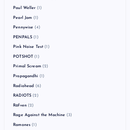
Paul Weller
(1)
Pearl Jam
(1)
Pennywise
(4)
PENPALS
(1)
Pink Noise Test
(1)
POTSHOT
(1)
Primal Scream
(2)
Propagandhi
(1)
Radiohead
(6)
RADIOTS
(2)
Räfven
(2)
Rage Against the Machine
(3)
Ramones
(1)