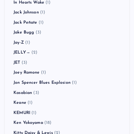
In Hearts Wake
(1)
Jack Johnson
(1)
Jack Peñate
(1)
Jake Bugg
(3)
Jay-Z
(1)
JELLY→
(2)
JET
(3)
Joey Ramone
(1)
Jon Spencer Blues Explosion
(1)
Kasabian
(3)
Keane
(1)
KEMURI
(1)
Ken Yokoyama
(18)
Kitty Daisy & Lewis
(2)