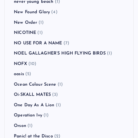
never young beach
(1)
New Found Glory
(4)
New Order
(1)
NICOTINE
(1)
NO USE FOR A NAME
(7)
NOEL GALLAGHER’S HIGH FLYING BIRDS
(1)
NOFX
(10)
oasis
(5)
Ocean Colour Scene
(1)
Oi-SKALL MATES
(3)
One Day As A Lion
(1)
Operation Ivy
(1)
Orson
(1)
Panic! at the Disco
(2)