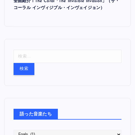
全曲紹介！The Coral「The Invisible Invasion」（ザ・
コーラル インヴィジブル・インヴェイジョン）
検
索
:
語った音楽たち
語