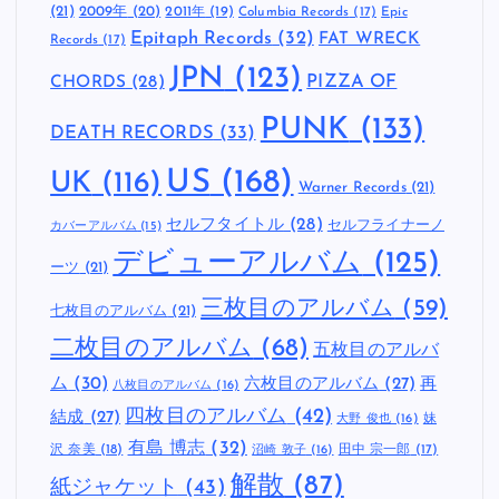
(21)
2009年
(20)
2011年
(19)
Columbia Records
(17)
Epic
Epitaph Records
(32)
FAT WRECK
Records
(17)
JPN
(123)
CHORDS
(28)
PIZZA OF
PUNK
(133)
DEATH RECORDS
(33)
US
(168)
UK
(116)
Warner Records
(21)
セルフタイトル
(28)
セルフライナーノ
カバーアルバム
(15)
デビューアルバム
(125)
ーツ
(21)
三枚目のアルバム
(59)
七枚目のアルバム
(21)
二枚目のアルバム
(68)
五枚目のアルバ
ム
(30)
六枚目のアルバム
(27)
再
八枚目のアルバム
(16)
四枚目のアルバム
(42)
結成
(27)
妹
大野 俊也
(16)
有島 博志
(32)
沢 奈美
(18)
田中 宗一郎
(17)
沼崎 敦子
(16)
解散
(87)
紙ジャケット
(43)