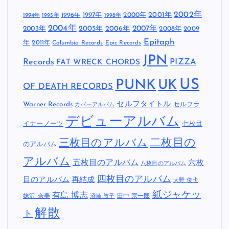
2002年
1997年
2000年
2001年
1996年
1994年
1995年
1998年
2004年
2005年
2007年
2003年
2006年
2008年
2009
Epitaph
年
2011年
Columbia Records
Epic Records
JPN
Records
FAT WRECK CHORDS
PIZZA
US
PUNK
UK
OF DEATH RECORDS
セルフタイトル
Warner Records
セルフラ
カバーアルバム
デビューアルバム
イナーノーツ
七枚目
二枚目の
三枚目のアルバム
のアルバム
アルバム
五枚目のアルバム
六枚
八枚目のアルバム
四枚目のアルバム
目のアルバム
再結成
大野 俊也
紙ジャケッ
有島 博志
妹沢 奈美
田中 宗一郎
沼崎 敦子
解散
ト