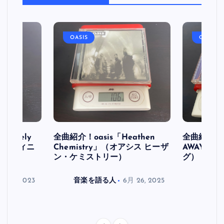
OASIS
OASIS
initely
全曲紹介！oasis「Heathen
全曲紹介！oa
ス デフィニ
Chemistry」（オアシス ヒーザ
AWAY」
ン・ケミストリー）
グ）
月 30, 2023
音楽を語る人
6月 26, 2025
音楽を