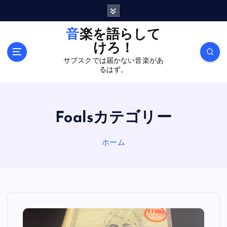
内
容
を
音楽を語らして
ス
けろ！
キ
サブスクでは届かない音楽があ
ッ
るはず。
プ
Foalsカテゴリー
ホーム