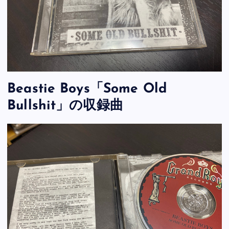
Beastie Boys「Some Old
Bullshit」の収録曲