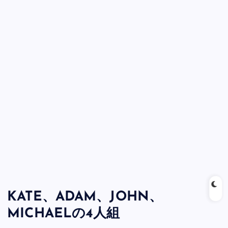
KATE、ADAM、JOHN、
MICHAELの4人組