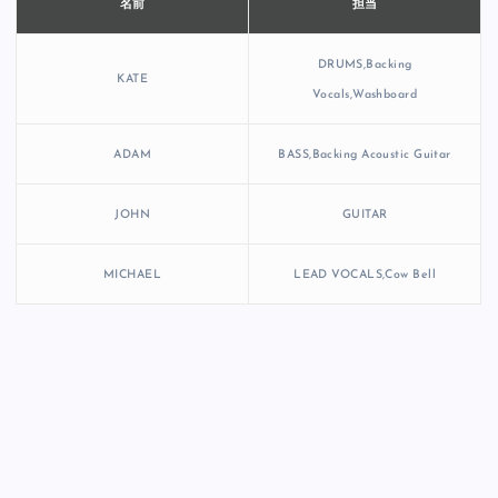
担当
名前
DRUMS,Backing
KATE
Vocals,Washboard
ADAM
BASS,Backing Acoustic Guitar
JOHN
GUITAR
MICHAEL
LEAD VOCALS,Cow Bell