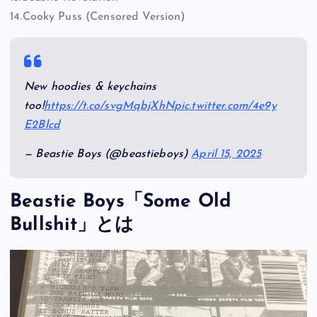
14.Cooky Puss (Censored Version)
New hoodies & keychains
too!
https://t.co/svgMqbjXhN
pic.twitter.com/4e9y
E2Blcd
— Beastie Boys (@beastieboys)
April 15, 2025
Beastie Boys「Some Old
Bullshit」とは