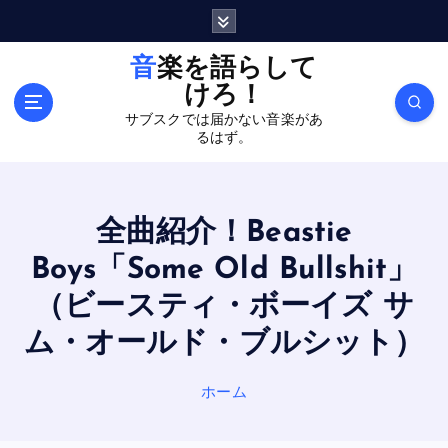
内
容
を
音楽を語らして
ス
けろ！
キ
サブスクでは届かない音楽があ
ッ
るはず。
プ
全曲紹介！Beastie
Boys「Some Old Bullshit」
（ビースティ・ボーイズ サ
ム・オールド・ブルシット）
ホーム