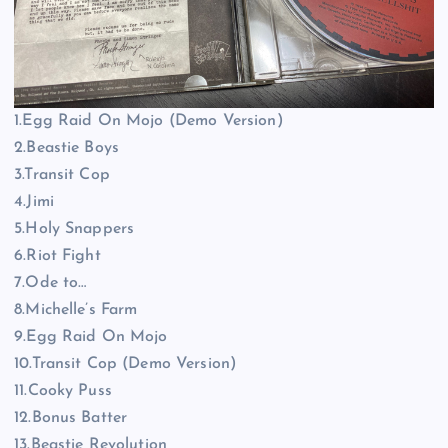
1.Egg Raid On Mojo (Demo Version)
2.Beastie Boys
3.Transit Cop
4.Jimi
5.Holy Snappers
6.Riot Fight
7.Ode to…
8.Michelle’s Farm
9.Egg Raid On Mojo
10.Transit Cop (Demo Version)
11.Cooky Puss
12.Bonus Batter
13.Beastie Revolution