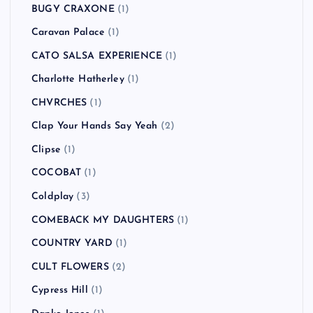
Bloc Party
(1)
Blur
(2)
Bon Jovi
(1)
Bowling for Soup
(1)
BRAHMAN
(4)
Bring Me the Horizon
(1)
Buckcherry
(1)
BUDDHA BRAND
(1)
BUGY CRAXONE
(1)
Caravan Palace
(1)
CATO SALSA EXPERIENCE
(1)
Charlotte Hatherley
(1)
CHVRCHES
(1)