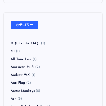
（ハイ・スタンダード メイキング・ザ・ロード）
全曲紹介！BRAHMAN「A FORLORN HOPE」（ブラ
フマン ア・フォーローン・ホープ）
全曲紹介！oasis「Heathen Chemistry」（オアシス ヒ
ーザン・ケミストリー）
全曲紹介！RANCID「Honor Is All We Know」（ラン
シド オナー・イズ・オール・ウィー・ノウ）
全曲紹介！The Coral「The Invisible Invasion」（ザ・
コーラル インヴィジブル・インヴェイジョン）
カテゴリー