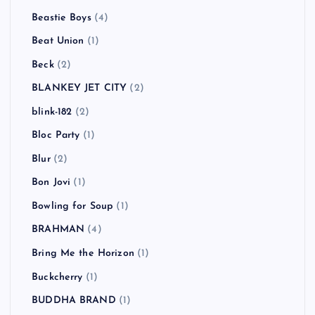
ATOMIC BOY
(1)
Authority Zero
(3)
AVICII
(1)
B-DASH
(2)
Babyshambles
(2)
BACKYARD BABIES
(3)
Bad Religion
(5)
BBQ CHICKENS
(1)
Beady Eye
(2)
Beastie Boys
(4)
Beat Union
(1)
Beck
(2)
BLANKEY JET CITY
(2)
blink-182
(2)