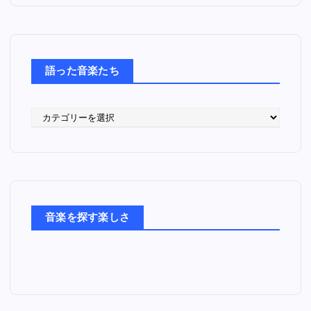
語った音楽たち
語
っ
た
音
楽
た
ち
音楽を探す楽しさ