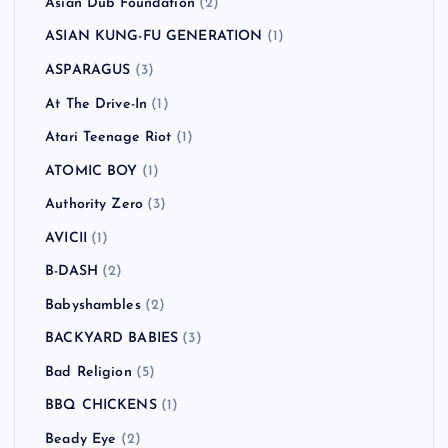
!!!（Chk Chk Chk）
(1)
311
(1)
All Time Low
(1)
American Hi-Fi
(2)
Andrew W.K.
(1)
Anti-Flag
(2)
Arctic Monkeys
(5)
Ash
(5)
Asian Dub Foundation
(2)
ASIAN KUNG-FU GENERATION
(1)
ASPARAGUS
(3)
At The Drive-In
(1)
Atari Teenage Riot
(1)