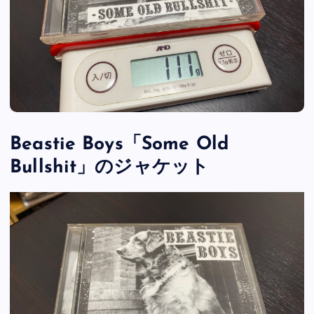
Beastie Boys「Some Old
Bullshit」のジャケット