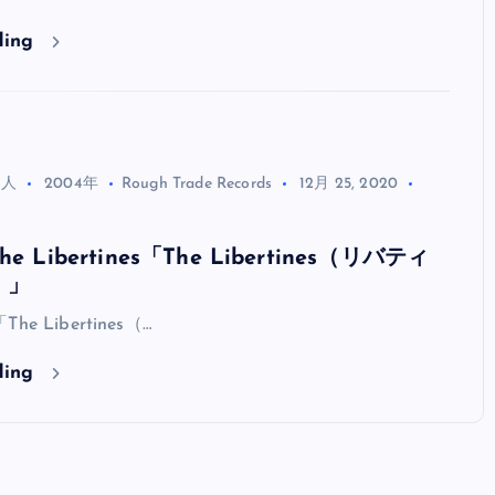
ding
る人
2004年
Rough Trade Records
12月 25, 2020
 Libertines「The Libertines（リバティ
）」
「The Libertines（…
ding