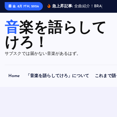
内
急上昇記事:
全
曲
紹
介
！
B
R
A
H
M
A
N
金. 8月 7TH, 2026
容
を
音楽を語らして
ス
キ
ッ
けろ！
プ
サブスクでは届かない音楽があるはず。
Home
「音楽を語らしてけろ」について
これまで語