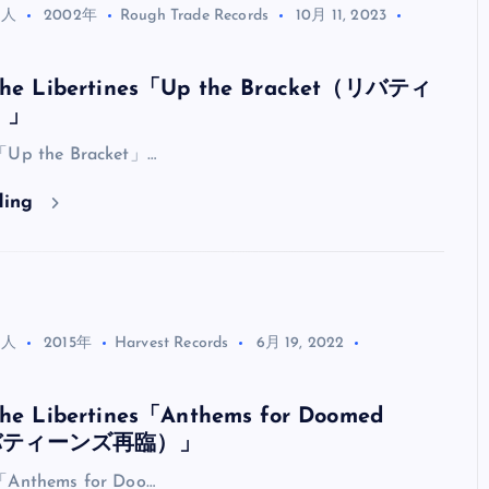
全曲紹介！oasis「Definitely
る人
2002年
Rough Trade Records
10月 11, 2023
Maybe」（オアシス デフィニト
ー・メイビー）
 Libertines「Up the Bracket（リバティ
）」
音楽を語る人
8月 30, 2023
s「Up the Bracket」…
ding
る人
2015年
Harvest Records
6月 19, 2022
Libertines「Anthems for Doomed
リバティーンズ再臨）」
s「Anthems for Doo…