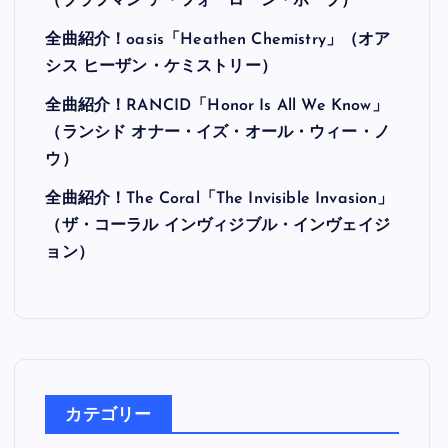
最近の投稿
全曲紹介！Hi-STANDARD「MAKING THE
ROAD」（ハイ・スタンダード メイキング・
ザ・ロード）
全曲紹介！BRAHMAN「A FORLORN HOPE」
（ブラフマン ア・フォーローン・ホープ）
全曲紹介！oasis「Heathen Chemistry」（オア
シス ヒーザン・ケミストリー）
全曲紹介！RANCID「Honor Is All We Know」
（ランシド オナー・イズ・オール・ウィー・ノ
ウ）