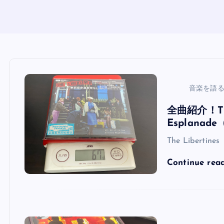
音楽を語
全曲紹介！The 
Esplan
The Libertines
Continue rea