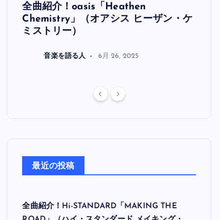
全曲紹介！oasis「Heathen
全曲紹
リ
Chemistry」（オアシス ヒーザン・ケ
（オ
ミストリー）
音楽を語る人
6月 26, 2025
最近の投稿
全曲紹介！Hi-STANDARD「MAKING THE
ROAD」（ハイ・スタンダード メイキング・