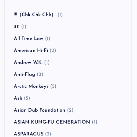
全曲紹介！The Coral「The Invisible Invasion」
（ザ・コーラル インヴィジブル・インヴェイジ
ョン）
カテゴリー
!!!（Chk Chk Chk）
(1)
311
(1)
All Time Low
(1)
American Hi-Fi
(2)