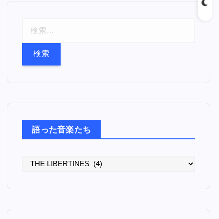
検
索
:
語った音楽たち
語
っ
た
音
楽