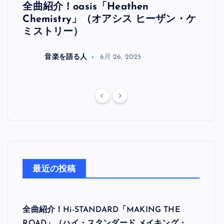
全曲紹介！oasis「Heathen
全曲紹
リ
Chemistry」（オアシス ヒーザン・ケ
（オ
ミストリー）
音楽を語る人
6月 26, 2025
最近の投稿
全曲紹介！Hi-STANDARD「MAKING THE
ROAD」（ハイ・スタンダード メイキング・