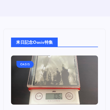
来日記念Oasis特集
OASIS
O