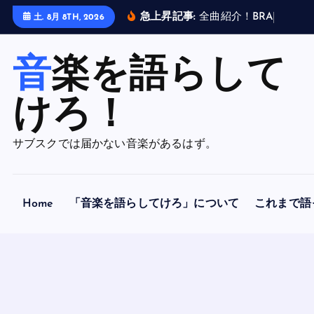
内
急上昇記事:
全
曲
紹
介
！
B
R
A
H
M
A
N
土. 8月 8TH, 2026
容
を
音楽を語らして
ス
キ
ッ
けろ！
プ
サブスクでは届かない音楽があるはず。
Home
「音楽を語らしてけろ」について
これまで語