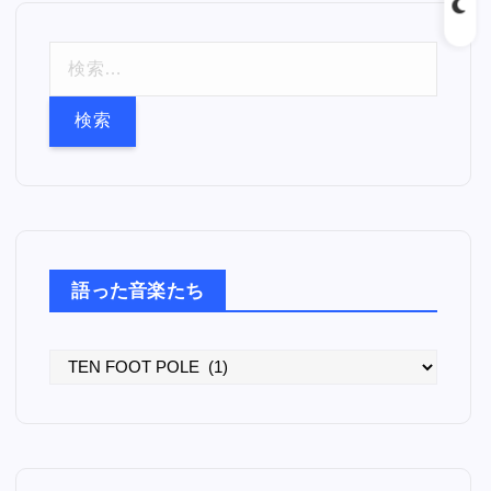
検
索
:
語った音楽たち
語
っ
た
音
楽