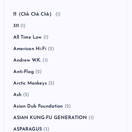
!!!（Chk Chk Chk）
(1)
311
(1)
All Time Low
(1)
American Hi-Fi
(2)
Andrew W.K.
(1)
Anti-Flag
(2)
Arctic Monkeys
(5)
Ash
(5)
Asian Dub Foundation
(2)
ASIAN KUNG-FU GENERATION
(1)
ASPARAGUS
(3)