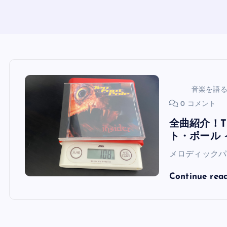
音楽を語
0 コメント
全曲紹介！TE
ト・ポール
メロディックパ
Continue rea