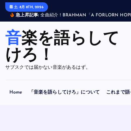
内
土. 8月 8TH, 2026
容
急上昇記事:
全
曲
紹
介
！
B
R
A
H
M
A
N
「
A
F
O
R
L
O
R
N
H
O
P
を
ス
音楽を語らして
キ
ッ
けろ！
プ
サブスクでは届かない音楽があるはず。
Home
「音楽を語らしてけろ」について
これまで語