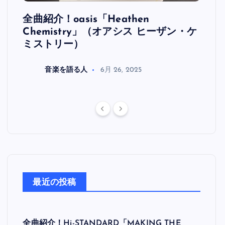
全曲紹介！oasis「Heathen
全曲紹
リ
Chemistry」（オアシス ヒーザン・ケ
（オ
ミストリー）
音楽を語る人
6月 26, 2025
最近の投稿
全曲紹介！Hi-STANDARD「MAKING THE