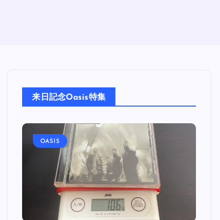
来日記念Oasis特集
OASIS
O