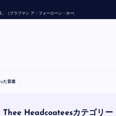
E
」
（
ブ
ラ
フ
マ
ン
ア
・
フ
ォ
ー
ロ
ー
ン
・
ホ
ー
プ
）
った音楽
Thee Headcoateesカテゴリー