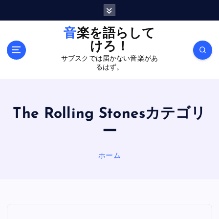
内
容
を
音楽を語らして
ス
けろ！
キ
サブスクでは届かない音楽があ
ッ
るはず。
プ
The Rolling Stonesカテゴリ
ー
ホーム