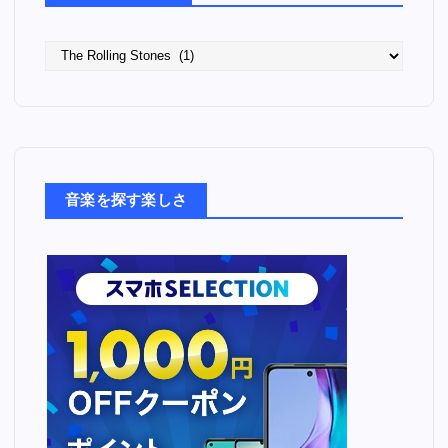
語
っ
た
音
楽
た
ち
音楽を探す楽しさ