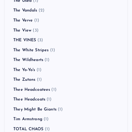
The Used
(1)
The Vandals
(2)
The Verve
(1)
The View
(3)
THE VINES
(3)
The White Stripes
(1)
The Wildhearts
(1)
The Yo-Yo's
(1)
The Zutons
(1)
Thee Headcoatees
(1)
Thee Headcoats
(1)
They Might Be Giants
(1)
Tim Armstrong
(1)
TOTAL CHAOS
(1)