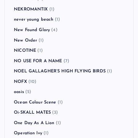
NEKROMANTIX
(1)
never young beach
(1)
New Found Glory
(4)
New Order
(1)
NICOTINE
(1)
NO USE FOR A NAME
(7)
NOEL GALLAGHER’S HIGH FLYING BIRDS
(1)
NOFX
(10)
oasis
(5)
Ocean Colour Scene
(1)
Oi-SKALL MATES
(3)
One Day As A Lion
(1)
Operation Ivy
(1)