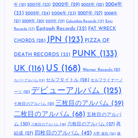
2002年
(29)
2004年
年
(21)
2001年
(23)
2003年
(22)
(33)
2005年
(24)
2007年
(27)
2006年
(23)
2008年
(21)
2009年
(20)
2011年
(19)
Columbia Records
(17)
Epic
Epitaph Records
(32)
FAT WRECK
Records
(17)
JPN
(123)
CHORDS
(28)
PIZZA OF
PUNK
(133)
DEATH RECORDS
(33)
US
(168)
UK
(116)
Warner Records
(21)
セルフタイトル
(28)
セルフライナーノ
カバーアルバム
(15)
デビューアルバム
(125)
ーツ
(21)
三枚目のアルバム
(59)
七枚目のアルバム
(21)
二枚目のアルバム
(68)
五枚目のアルバ
ム
(30)
六枚目のアルバム
(27)
再
八枚目のアルバム
(16)
四枚目のアルバム
(42)
結成
(27)
妹
大野 俊也
(16)