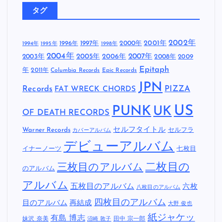
タグ
2002年
1997年
2000年
2001年
1996年
1994年
1995年
1998年
2004年
2005年
2007年
2003年
2006年
2008年
2009
Epitaph
年
2011年
Columbia Records
Epic Records
JPN
Records
FAT WRECK CHORDS
PIZZA
US
PUNK
UK
OF DEATH RECORDS
セルフタイトル
Warner Records
セルフラ
カバーアルバム
デビューアルバム
イナーノーツ
七枚目
二枚目の
三枚目のアルバム
のアルバム
アルバム
五枚目のアルバム
六枚
八枚目のアルバム
四枚目のアルバム
目のアルバム
再結成
大野 俊也
紙ジャケッ
有島 博志
妹沢 奈美
田中 宗一郎
沼崎 敦子