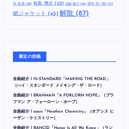
有島 博志
(32)
沢 奈美
(18)
田中 宗一郎
(17)
沼崎 敦子
(16)
解散
(87)
紙ジャケット
(43)
最近の投稿
全曲紹介！Hi-STANDARD「MAKING THE ROAD」
（ハイ・スタンダード メイキング・ザ・ロード）
全曲紹介！BRAHMAN「A FORLORN HOPE」（ブラ
フマン ア・フォーローン・ホープ）
全曲紹介！oasis「Heathen Chemistry」（オアシス ヒ
ーザン・ケミストリー）
全曲紹介！RANCID「Honor Is All We Know」（ラン