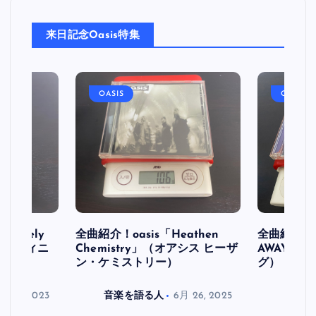
来日記念Oasis特集
OASIS
OASIS
initely
全曲紹介！oasis「Heathen
全曲紹介！oa
ス デフィニ
Chemistry」（オアシス ヒーザ
AWAY」
ン・ケミストリー）
グ）
月 30, 2023
音楽を語る人
6月 26, 2025
音楽を