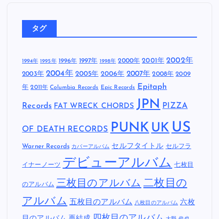
タグ
2002年
1997年
2000年
2001年
1996年
1994年
1995年
1998年
2004年
2005年
2007年
2003年
2006年
2008年
2009
Epitaph
年
2011年
Columbia Records
Epic Records
JPN
Records
FAT WRECK CHORDS
PIZZA
US
PUNK
UK
OF DEATH RECORDS
セルフタイトル
Warner Records
セルフラ
カバーアルバム
デビューアルバム
イナーノーツ
七枚目
二枚目の
三枚目のアルバム
のアルバム
アルバム
五枚目のアルバム
六枚
八枚目のアルバム
四枚目のアルバム
目のアルバム
再結成