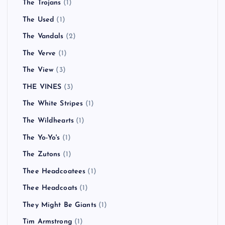
The Trojans
(1)
The Used
(1)
The Vandals
(2)
The Verve
(1)
The View
(3)
THE VINES
(3)
The White Stripes
(1)
The Wildhearts
(1)
The Yo-Yo's
(1)
The Zutons
(1)
Thee Headcoatees
(1)
Thee Headcoats
(1)
They Might Be Giants
(1)
Tim Armstrong
(1)