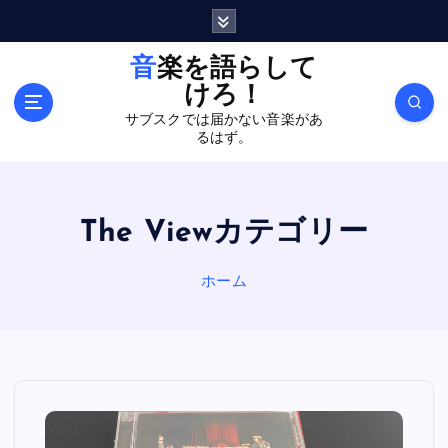
内
容
を
音楽を語らして
ス
けろ！
キ
サブスクでは届かない音楽があ
ッ
るはず。
プ
The Viewカテゴリー
ホーム