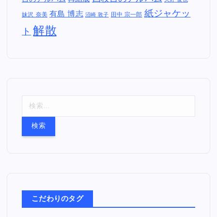
大野 俊也
紙ジャケッ
有島 博志
妹沢 奈美
田中 宗一郎
沼崎 敦子
解散
ト
検
索
:
こだわりのタグ