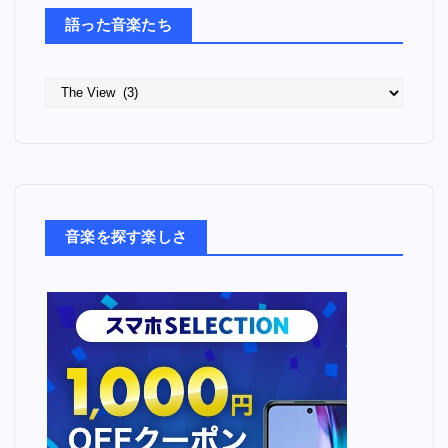
語った音楽たち
語
っ
た
音
楽
た
ち
音楽を探す楽しさ