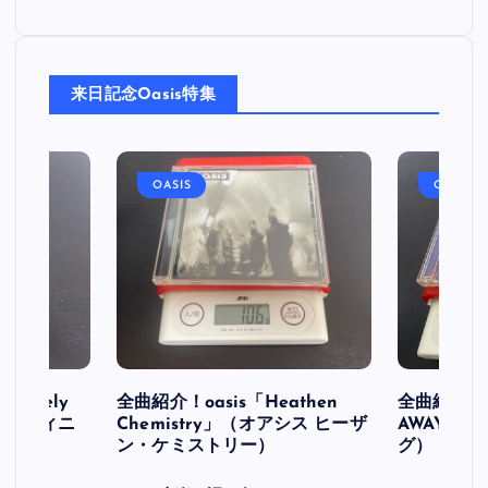
来日記念Oasis特集
OASIS
OASIS
initely
全曲紹介！oasis「Heathen
全曲紹介！oa
ス デフィニ
Chemistry」（オアシス ヒーザ
AWAY」
ン・ケミストリー）
グ）