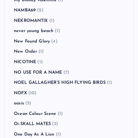
My Bloody Valentine
(1)
NAMBA69
(2)
NEKROMANTIX
(1)
never young beach
(1)
New Found Glory
(4)
New Order
(1)
NICOTINE
(1)
NO USE FOR A NAME
(7)
NOEL GALLAGHER’S HIGH FLYING BIRDS
(1)
NOFX
(10)
oasis
(5)
Ocean Colour Scene
(1)
Oi-SKALL MATES
(3)
One Day As A Lion
(1)