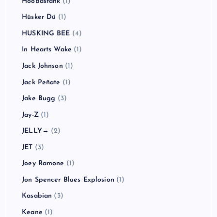
Hoobastank
(1)
Hüsker Dü
(1)
HUSKING BEE
(4)
In Hearts Wake
(1)
Jack Johnson
(1)
Jack Peñate
(1)
Jake Bugg
(3)
Jay-Z
(1)
JELLY→
(2)
JET
(3)
Joey Ramone
(1)
Jon Spencer Blues Explosion
(1)
Kasabian
(3)
Keane
(1)