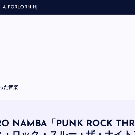
「
A
F
O
R
L
O
R
N
H
O
P
E
」
（
ブ
ラ
フ
マ
ン
ア
・
った音楽
O NAMBA「PUNK ROCK TH