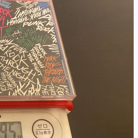
全曲紹介！oasis「Definitely
Maybe」（オアシス デフィニト
ー・メイビー）
音楽を語る人
8月 30, 2023