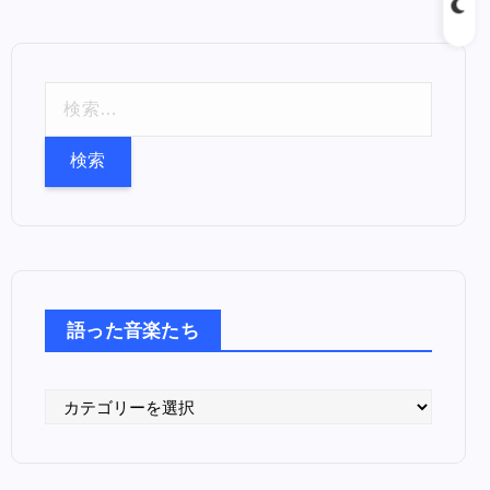
検
索
:
語った音楽たち
語
っ
た