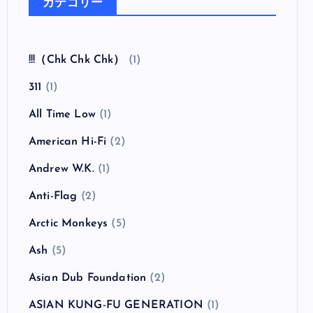
ウ）
全曲紹介！The Coral「The Invisible Invasion」
（ザ・コーラル インヴィジブル・インヴェイジ
ョン）
カテゴリー
!!!（Chk Chk Chk）
(1)
311
(1)
All Time Low
(1)