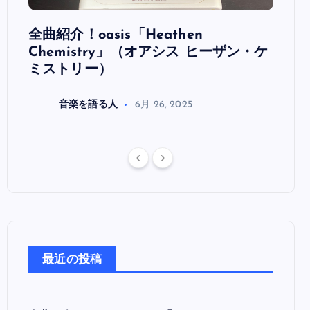
全曲紹介！oasis「Heathen
全曲紹
リ
Chemistry」（オアシス ヒーザン・ケ
（オ
ミストリー）
音楽を語る人
6月 26, 2025
最近の投稿