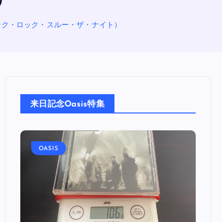
）
T」（パンク・ロック・スルー・ザ・ナイト）
来日記念Oasis特集
OASIS
OA