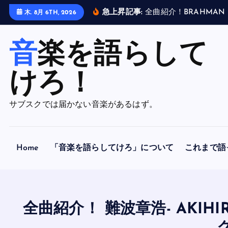
内
急上昇記事:
全
曲
紹
介
！
B
R
A
H
M
A
N
木. 8月 6TH, 2026
容
を
音楽を語らして
ス
キ
ッ
けろ！
プ
サブスクでは届かない音楽があるはず。
Home
「音楽を語らしてけろ」について
これまで語
全曲紹介！ 難波章浩- AKIHIR