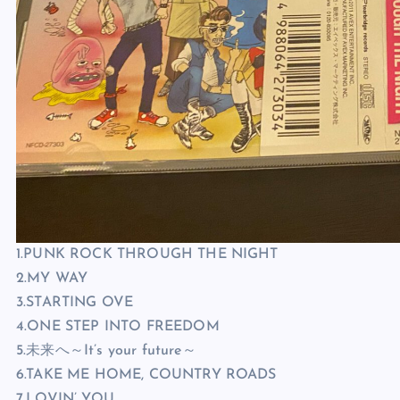
1.PUNK ROCK THROUGH THE NIGHT
2.MY WAY
3.STARTING OVE
4.ONE STEP INTO FREEDOM
5.未来へ～It’s your future～
6.TAKE ME HOME, COUNTRY ROADS
7.LOVIN’ YOU