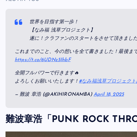
世界を目指す第一歩！
【なみ福 浅草プロジェクト】
遂に！クラファンのスタートをさせて頂きまし
これまでのこと、今の想いを全て書きました！最後ま
https://t.co/6UDNz5IhbF
全開フルパワーで行きます🔥
よろしくお願いいたします！
#なみ福浅草プロジェクト
— 難波 章浩 (@AKIHIRONAMBA)
April 18, 2025
難波章浩「PUNK ROCK THRO