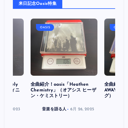
来日記念Oasis特集
OASIS
OASIS
initely
全曲紹介！oasis「Heathen
全曲紹介！oa
ス デフィニ
Chemistry」（オアシス ヒーザ
AWAY」
ン・ケミストリー）
グ）
月 30, 2023
音楽を語る人
6月 26, 2025
音楽を