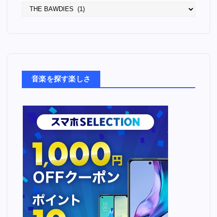
語
っ
た
音
楽
た
ち
音楽を探す楽しさ