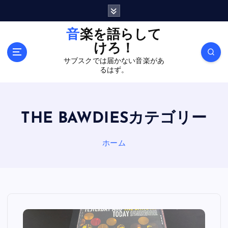
内
容
を
音楽を語らして
ス
けろ！
キ
サブスクでは届かない音楽があ
ッ
るはず。
プ
THE BAWDIESカテゴリー
ホーム