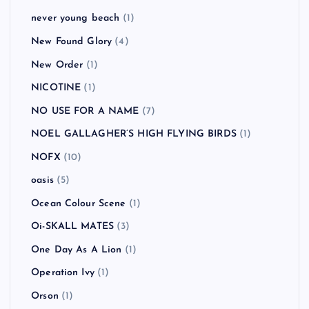
never young beach
(1)
New Found Glory
(4)
New Order
(1)
NICOTINE
(1)
NO USE FOR A NAME
(7)
NOEL GALLAGHER’S HIGH FLYING BIRDS
(1)
NOFX
(10)
oasis
(5)
Ocean Colour Scene
(1)
Oi-SKALL MATES
(3)
One Day As A Lion
(1)
Operation Ivy
(1)
Orson
(1)