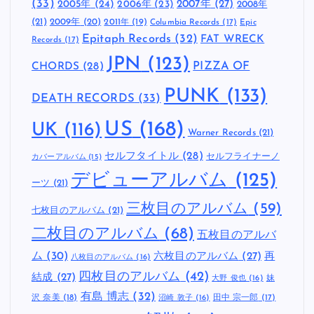
(33)
2005年
(24)
2007年
(27)
2006年
(23)
2008年
(21)
2009年
(20)
2011年
(19)
Columbia Records
(17)
Epic
Epitaph Records
(32)
FAT WRECK
Records
(17)
JPN
(123)
CHORDS
(28)
PIZZA OF
PUNK
(133)
DEATH RECORDS
(33)
US
(168)
UK
(116)
Warner Records
(21)
セルフタイトル
(28)
セルフライナーノ
カバーアルバム
(15)
デビューアルバム
(125)
ーツ
(21)
三枚目のアルバム
(59)
七枚目のアルバム
(21)
二枚目のアルバム
(68)
五枚目のアルバ
ム
(30)
六枚目のアルバム
(27)
再
八枚目のアルバム
(16)
四枚目のアルバム
(42)
結成
(27)
妹
大野 俊也
(16)
有島 博志
(32)
沢 奈美
(18)
田中 宗一郎
(17)
沼崎 敦子
(16)