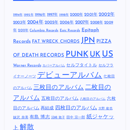
2002年
1997年
2000年
2001年
1996年
1994年
1995年
1998年
2004年
2005年
2007年
2003年
2006年
2008年
2009
Epitaph
年
2011年
Columbia Records
Epic Records
JPN
Records
FAT WRECK CHORDS
PIZZA
US
PUNK
UK
OF DEATH RECORDS
セルフタイトル
Warner Records
セルフラ
カバーアルバム
デビューアルバム
イナーノーツ
七枚目
二枚目の
三枚目のアルバム
のアルバム
アルバム
五枚目のアルバム
六枚
八枚目のアルバム
四枚目のアルバム
目のアルバム
再結成
大野 俊也
紙ジャケッ
有島 博志
妹沢 奈美
田中 宗一郎
沼崎 敦子
解散
ト