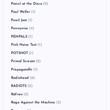
Panic! at the Disco
(2)
Paul Weller
(1)
Pearl Jam
(1)
Pennywise
(4)
PENPALS
(1)
Pink Noise Test
(1)
POTSHOT
(1)
Primal Scream
(2)
Propagandhi
(1)
Radiohead
(6)
RADIOTS
(2)
Räfven
(2)
Rage Against the Machine
(3)