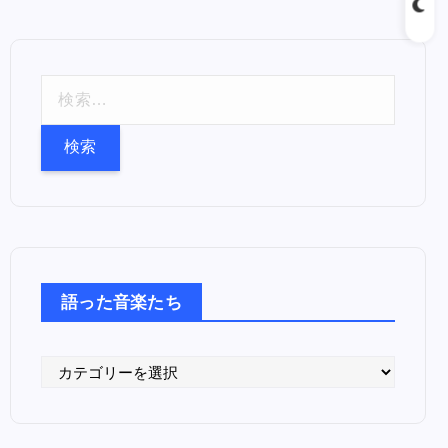
検
索
:
語った音楽たち
語
っ
た