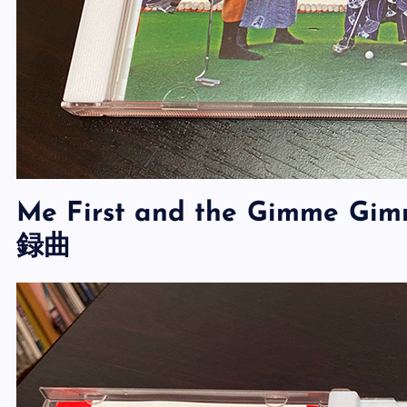
Me First and the Gimme G
録曲