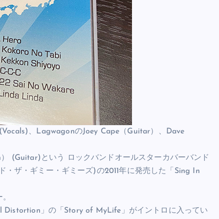
son(Vocals)、LagwagonのJoey Cape（Guitar）、Dave
Jackson） (Guitar)という ロックバンドオールスターカバーバンド
ト・アンド・ザ・ギミー・ギミーズ)の2011年に発売した「Sing In
ー。