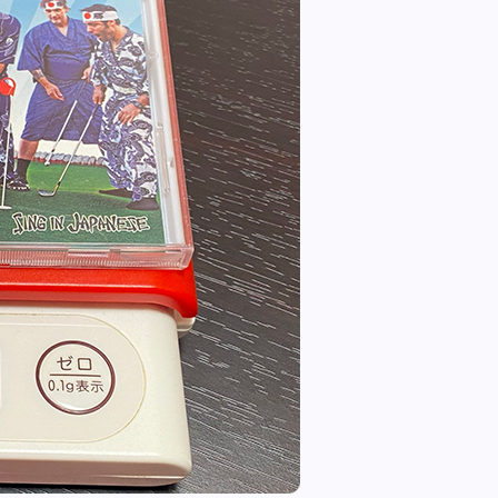
全曲紹介！oasis「Definitely
Maybe」（オアシス デフィニト
ー・メイビー）
音楽を語る人
8月 30, 2023