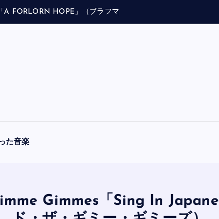
E
」
（
ブ
ラ
フ
マ
ン
ア
・
フ
ォ
ー
ロ
ー
ン
・
ホ
った音楽
 Gimme Gimmes「Sing In