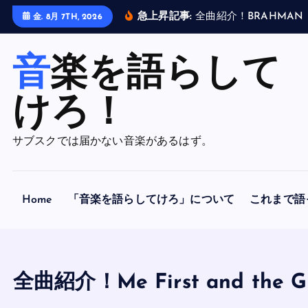
内
金. 8月 7TH, 2026
容
急上昇記事:
全
曲
紹
介
！
B
R
A
H
M
A
N
「
A
F
O
R
L
O
R
N
H
O
P
を
ス
音楽を語らして
キ
ッ
けろ！
プ
サブスクでは届かない音楽があるはず。
Home
「音楽を語らしてけろ」について
これまで語
全曲紹介！Me First and the