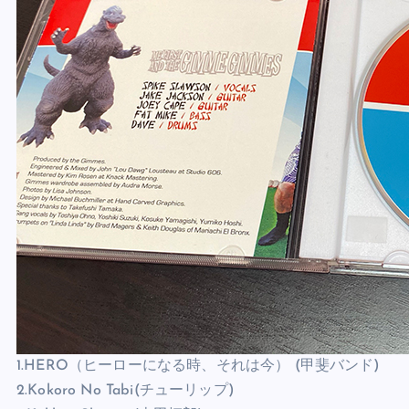
1.HERO（ヒーローになる時、それは今） (甲斐バンド)