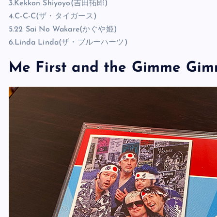
2.Kokoro No Tabi(チューリップ)
3.Kekkon Shiyoyo(吉田拓郎)
4.C-C-C(ザ・タイガース)
5.22 Sai No Wakare(かぐや姫)
6.Linda Linda(ザ・ブルーハーツ)
Me First and the Gimme G