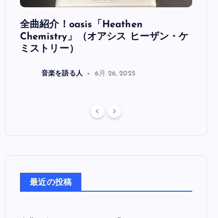
全曲紹介！oasis「Heathen
全曲紹
リ
Chemistry」（オアシス ヒーザン・ケ
（オ
ミストリー）
音楽を語る人
6月 26, 2025
最近の投稿