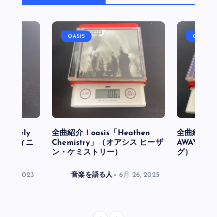
OASIS
OASIS
initely
全曲紹介！oasis「Heathen
全曲紹介！oa
ス デフィニ
Chemistry」（オアシス ヒーザ
AWAY」
ン・ケミストリー）
グ）
月 30, 2023
音楽を語る人
6月 26, 2025
音楽を