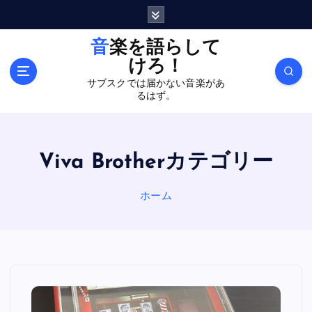
内
容
を
音楽を語らして
ス
けろ！
キ
サブスクでは届かない音楽があ
ッ
るはず。
プ
Viva Brotherカテゴリー
ホーム