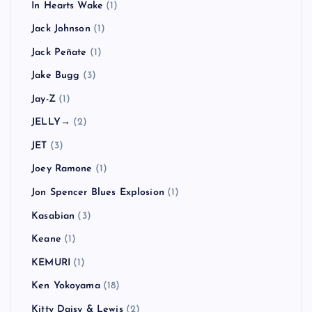
In Hearts Wake
(1)
Jack Johnson
(1)
Jack Peñate
(1)
Jake Bugg
(3)
Jay-Z
(1)
JELLY→
(2)
JET
(3)
Joey Ramone
(1)
Jon Spencer Blues Explosion
(1)
Kasabian
(3)
Keane
(1)
KEMURI
(1)
Ken Yokoyama
(18)
Kitty Daisy & Lewis
(2)