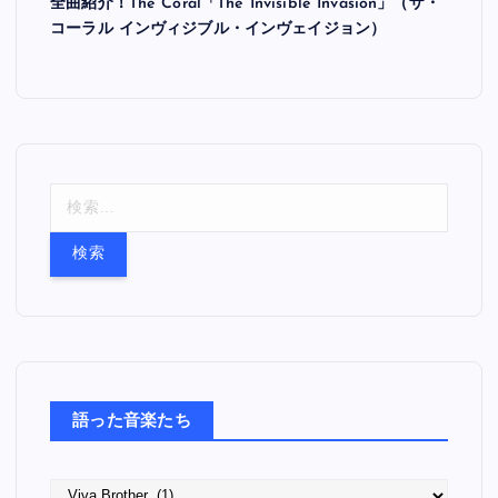
全曲紹介！The Coral「The Invisible Invasion」（ザ・
コーラル インヴィジブル・インヴェイジョン）
検
索
:
語った音楽たち
語