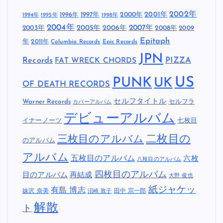
2002年
1997年
2000年
2001年
1996年
1994年
1995年
1998年
2004年
2005年
2007年
2003年
2006年
2008年
2009
Epitaph
年
2011年
Columbia Records
Epic Records
JPN
Records
FAT WRECK CHORDS
PIZZA
US
PUNK
UK
OF DEATH RECORDS
セルフタイトル
Warner Records
セルフラ
カバーアルバム
デビューアルバム
イナーノーツ
七枚目
二枚目の
三枚目のアルバム
のアルバム
アルバム
五枚目のアルバム
六枚
八枚目のアルバム
四枚目のアルバム
目のアルバム
再結成
大野 俊也
紙ジャケッ
有島 博志
妹沢 奈美
田中 宗一郎
沼崎 敦子
解散
ト