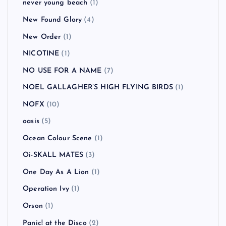
never young beach
(1)
New Found Glory
(4)
New Order
(1)
NICOTINE
(1)
NO USE FOR A NAME
(7)
NOEL GALLAGHER’S HIGH FLYING BIRDS
(1)
NOFX
(10)
oasis
(5)
Ocean Colour Scene
(1)
Oi-SKALL MATES
(3)
One Day As A Lion
(1)
Operation Ivy
(1)
Orson
(1)
Panic! at the Disco
(2)