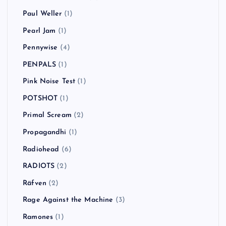
Paul Weller
(1)
Pearl Jam
(1)
Pennywise
(4)
PENPALS
(1)
Pink Noise Test
(1)
POTSHOT
(1)
Primal Scream
(2)
Propagandhi
(1)
Radiohead
(6)
RADIOTS
(2)
Räfven
(2)
Rage Against the Machine
(3)
Ramones
(1)