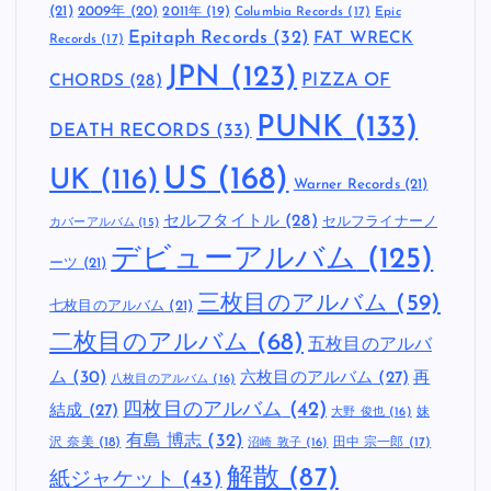
(21)
2009年
(20)
2011年
(19)
Columbia Records
(17)
Epic
Epitaph Records
(32)
FAT WRECK
Records
(17)
JPN
(123)
CHORDS
(28)
PIZZA OF
PUNK
(133)
DEATH RECORDS
(33)
US
(168)
UK
(116)
Warner Records
(21)
セルフタイトル
(28)
セルフライナーノ
カバーアルバム
(15)
デビューアルバム
(125)
ーツ
(21)
三枚目のアルバム
(59)
七枚目のアルバム
(21)
二枚目のアルバム
(68)
五枚目のアルバ
ム
(30)
六枚目のアルバム
(27)
再
八枚目のアルバム
(16)
四枚目のアルバム
(42)
結成
(27)
妹
大野 俊也
(16)
有島 博志
(32)
沢 奈美
(18)
田中 宗一郎
(17)
沼崎 敦子
(16)
解散
(87)
紙ジャケット
(43)