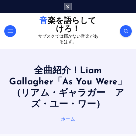
内
容
を
音楽を語らして
ス
けろ！
キ
サブスクでは届かない音楽があ
ッ
るはず。
プ
全曲紹介！Liam
Gallagher「As You Were」
（リアム・ギャラガー ア
ズ・ユー・ワー）
ホーム