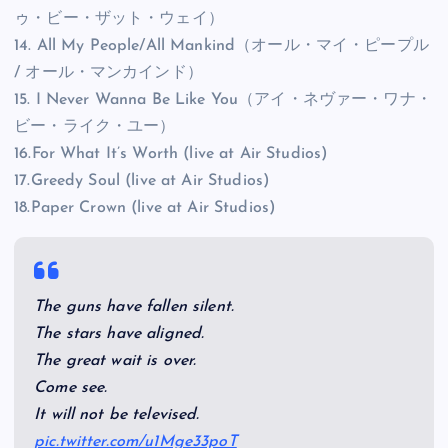
ゥ・ビー・ザット・ウェイ）
14. All My People/All Mankind（オール・マイ・ピープル
/ オール・マンカインド）
15. I Never Wanna Be Like You（アイ・ネヴァー・ワナ・
ビー・ライク・ユー）
16.For What It’s Worth (live at Air Studios)
17.Greedy Soul (live at Air Studios)
18.Paper Crown (live at Air Studios)
The guns have fallen silent.
The stars have aligned.
The great wait is over.
Come see.
It will not be televised.
pic.twitter.com/u1Mge33poT