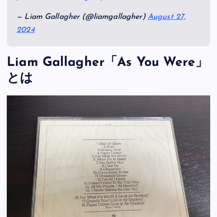
— Liam Gallagher (@liamgallagher)
August 27,
2024
Liam Gallagher「As You Were」
とは