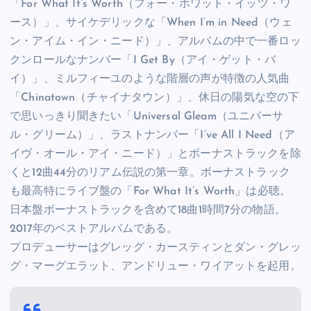
「For What It’s Worth（フォー・ホワット・イッツ・ワ
ース）」、サイケデリックな「When I’m in Need（ウェ
ン・アイム・イン・ニード）」、アルバムの中で一番ロッ
クンロールなナンバー「I Get By（アイ・ゲット・バ
イ）」、ミルフィーユのような階層の声が特徴の人気曲
「Chinatown（チャイナタウン）」、休日の陽気な空の下
で思いっきり聞きたい「Universal Gleam（ユニバーサ
ル・グリーム）」、ラストナンバー「I’ve All I Need（ア
イヴ・オール・アイ・ニード）」とボーナストラックを除
くと12曲44分のリアム伝説の第一章。ボーナストラック
も最高特にライブ盤の「For What It’s Worth」は必聴。
日本盤ボーナストラックを含めて18曲1時間7分の物語。
2017年のベストアルバムである。
プロデューサーはグレッグ・カースティンとダン・グレッ
グ・マーグエラット、アンドリュー・ワイアットを起用。