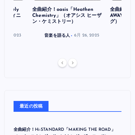
initely
全曲紹介！oasis「Heathen
全曲紹介！oa
ス デフィニ
Chemistry」（オアシス ヒーザ
AWAY」
ン・ケミストリー）
グ）
月 30, 2023
音楽を語る人
6月 26, 2025
音楽を
最近の投稿
全曲紹介！Hi-STANDARD「MAKING THE ROAD」