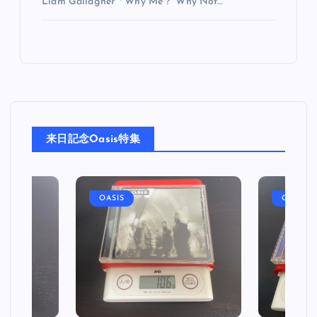
Liam Gallagher「Why Me？ Why Not…
来日記念Oasis特集
OASIS
OASIS