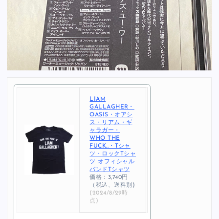
LIAM
GALLAGHER・
OASIS・オアシ
ス・リアム・ギ
ャラガー・
WHO THE
FUCK..・Tシャ
ツ・ロックTシャ
ツ オフィシャル
バンドTシャツ
価格：3,740円
（税込、送料別)
(2024/8/29時
点)