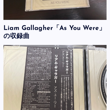
Liam Gallagher「As You Were」
の収録曲