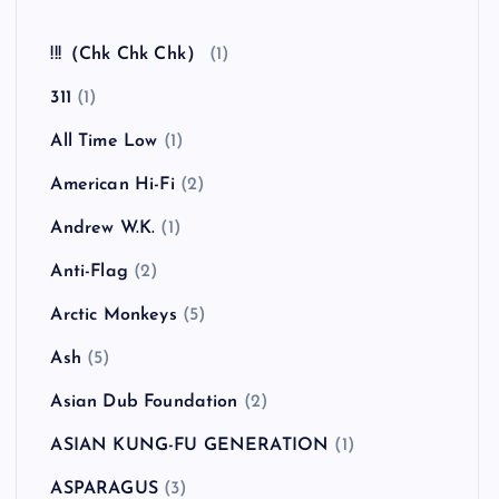
!!!（Chk Chk Chk）
(1)
311
(1)
All Time Low
(1)
American Hi-Fi
(2)
Andrew W.K.
(1)
Anti-Flag
(2)
Arctic Monkeys
(5)
Ash
(5)
Asian Dub Foundation
(2)
ASIAN KUNG-FU GENERATION
(1)
ASPARAGUS
(3)