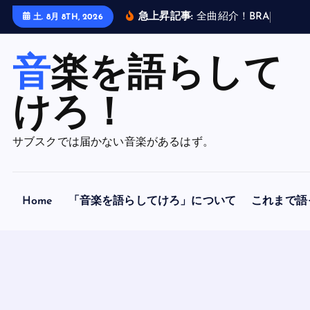
内
急上昇記事:
全
曲
紹
介
！
B
R
A
H
M
A
N
土. 8月 8TH, 2026
容
を
音楽を語らして
ス
キ
ッ
けろ！
プ
サブスクでは届かない音楽があるはず。
Home
「音楽を語らしてけろ」について
これまで語