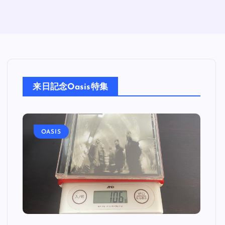
来日記念Oasis特集
OASIS
O