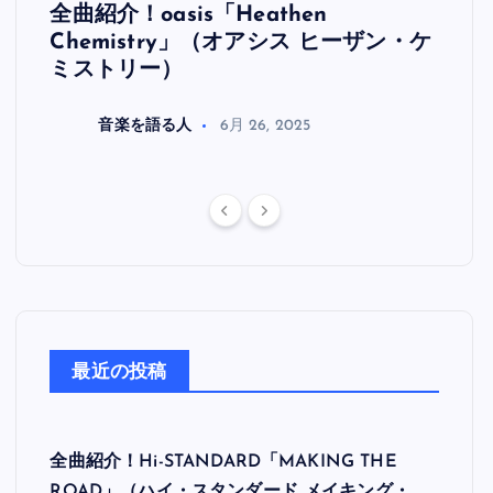
全曲紹介！oasis「Heathen
全曲紹
リ
Chemistry」（オアシス ヒーザン・ケ
（オ
ミストリー）
音楽を語る人
6月 26, 2025
最近の投稿
全曲紹介！Hi-STANDARD「MAKING THE
ROAD」（ハイ・スタンダード メイキング・