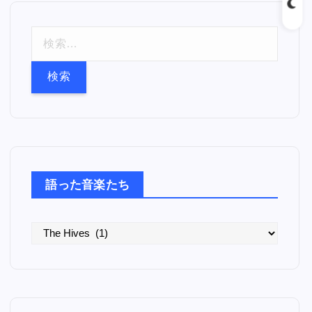
検
索
:
語った音楽たち
語
っ
た
音
楽