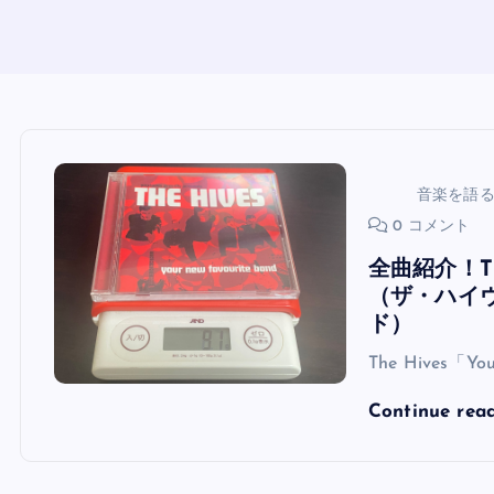
音楽を語
0 コメント
全曲紹介！The 
（ザ・ハイ
ド）
The Hives「You
Continue rea