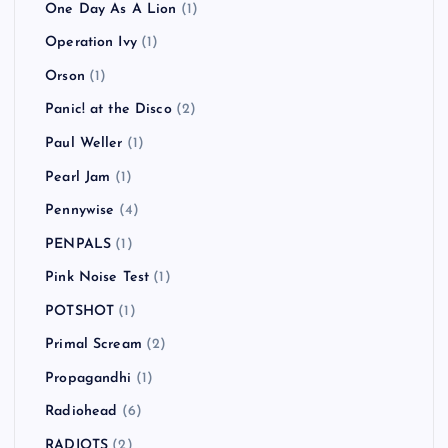
One Day As A Lion
(1)
Operation Ivy
(1)
Orson
(1)
Panic! at the Disco
(2)
Paul Weller
(1)
Pearl Jam
(1)
Pennywise
(4)
PENPALS
(1)
Pink Noise Test
(1)
POTSHOT
(1)
Primal Scream
(2)
Propagandhi
(1)
Radiohead
(6)
RADIOTS
(2)