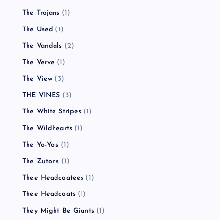
The Trojans
(1)
The Used
(1)
The Vandals
(2)
The Verve
(1)
The View
(3)
THE VINES
(3)
The White Stripes
(1)
The Wildhearts
(1)
The Yo-Yo's
(1)
The Zutons
(1)
Thee Headcoatees
(1)
Thee Headcoats
(1)
They Might Be Giants
(1)