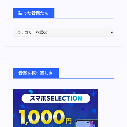
語った音楽たち
語
っ
た
音
楽
た
ち
音楽を探す楽しさ