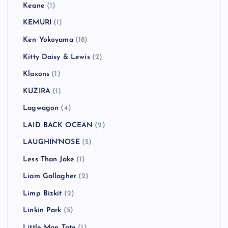
Keane
(1)
KEMURI
(1)
Ken Yokoyama
(18)
Kitty Daisy & Lewis
(2)
Klaxons
(1)
KUZIRA
(1)
Lagwagon
(4)
LAID BACK OCEAN
(2)
LAUGHIN'NOSE
(5)
Less Than Jake
(1)
Liam Gallagher
(2)
Limp Bizkit
(2)
Linkin Park
(5)
Little Man Tate
(1)