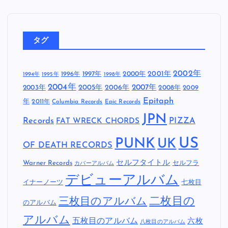
タグ
2002年
1997年
2000年
2001年
1996年
1994年
1995年
1998年
2004年
2005年
2007年
2003年
2006年
2008年
2009
Epitaph
年
2011年
Columbia Records
Epic Records
JPN
Records
FAT WRECK CHORDS
PIZZA
US
PUNK
UK
OF DEATH RECORDS
セルフタイトル
Warner Records
セルフラ
カバーアルバム
デビューアルバム
イナーノーツ
七枚目
二枚目の
三枚目のアルバム
のアルバム
アルバム
五枚目のアルバム
六枚
八枚目のアルバム