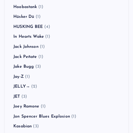
Hoobastank
(1)
Hüsker Dü
(1)
HUSKING BEE
(4)
In Hearts Wake
(1)
Jack Johnson
(1)
Jack Peñate
(1)
Jake Bugg
(3)
Jay-Z
(1)
JELLY→
(2)
JET
(3)
Joey Ramone
(1)
Jon Spencer Blues Explosion
(1)
Kasabian
(3)