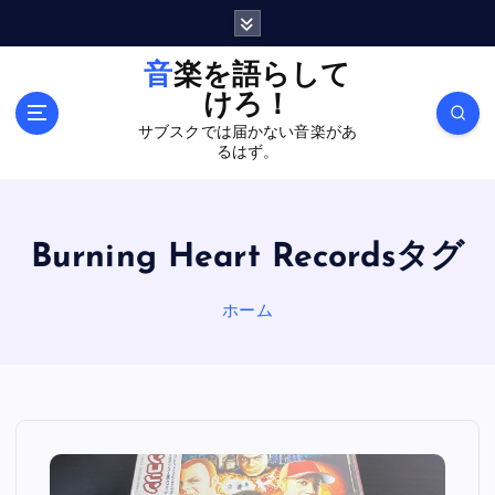
内
容
を
音楽を語らして
ス
けろ！
キ
サブスクでは届かない音楽があ
ッ
るはず。
プ
Burning Heart Recordsタグ
ホーム