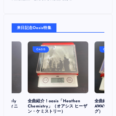
来日記念Oasis特集
OASIS
OASIS
initely
全曲紹介！oasis「Heathen
全曲紹介！oa
ス デフィニ
Chemistry」（オアシス ヒーザ
AWAY」
ン・ケミストリー）
グ）