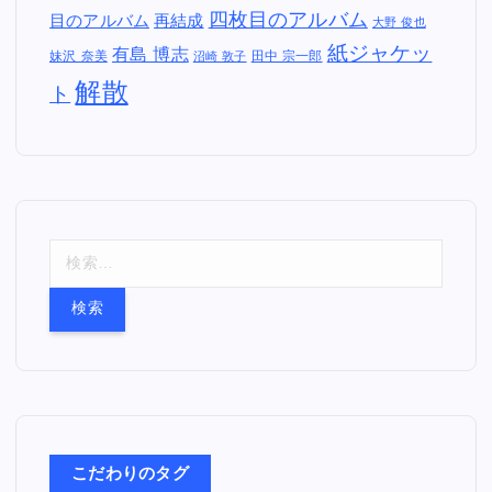
四枚目のアルバム
目のアルバム
再結成
大野 俊也
紙ジャケッ
有島 博志
妹沢 奈美
田中 宗一郎
沼崎 敦子
解散
ト
検
索
:
こだわりのタグ