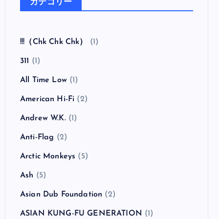
ウ）
全曲紹介！The Coral「The Invisible Invasion」
（ザ・コーラル インヴィジブル・インヴェイジ
ョン）
カテゴリー
!!!（Chk Chk Chk）
(1)
311
(1)
All Time Low
(1)