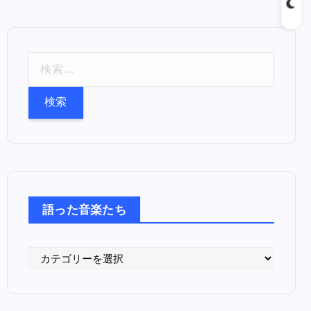
検
索
:
語った音楽たち
語
っ
た