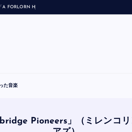
「
A
F
O
R
L
O
R
N
H
O
P
E
」
（
ブ
ラ
フ
マ
ン
ア
・
フ
った音楽
nnybridge Pioneers」