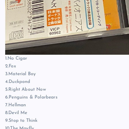
1.No Cigar
2.Fox
3.Material Boy
4.Duckpond
5.Right About Now
6.Penguins & Polarbears
7.Hellman
8.Devil Me
9.Stop to Think
10.The Mayfly