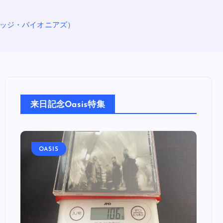
ニーブリッジ・パイオニアズ）
来日記念Oasis特集
OASIS
OA