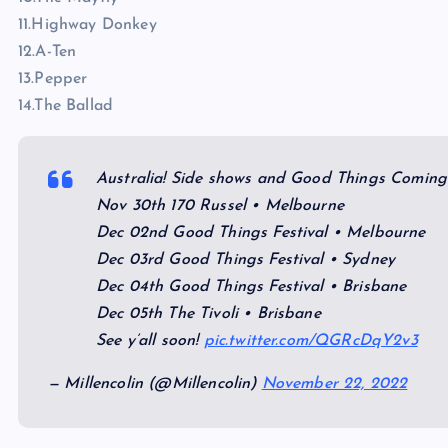
11.Highway Donkey
12.A-Ten
13.Pepper
14.The Ballad
Australia! Side shows and Good Things Coming
Nov 30th 170 Russel • Melbourne
Dec 02nd Good Things Festival • Melbourne
Dec 03rd Good Things Festival • Sydney
Dec 04th Good Things Festival • Brisbane
Dec 05th The Tivoli • Brisbane
See y’all soon!
pic.twitter.com/QGRcDqY2v3
— Millencolin (@Millencolin)
November 22, 2022