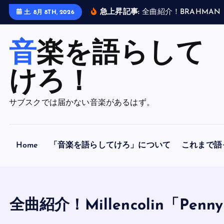
内
急上昇記事:
全
曲
紹
介
！
B
R
A
H
M
A
N
土. 8月 8TH, 2026
容
を
音楽を語らして
ス
キ
ッ
けろ！
プ
サブスクでは届かない音楽があるはず。
Home
「音楽を語らしてけろ」について
これまで語
全曲紹介！Millencolin「Pe