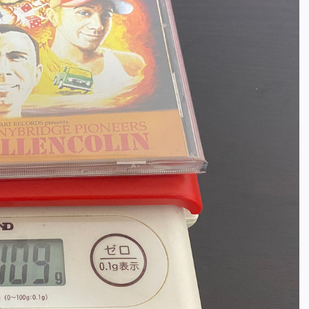
全曲紹介！oasis「Definitely
Maybe」（オアシス デフィニト
ー・メイビー）
音楽を語る人
8月 30, 2023