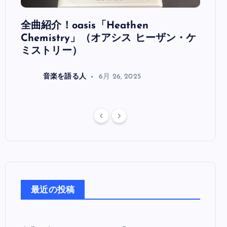
全曲紹介！oasis「Heathen
全曲紹
リ
Chemistry」（オアシス ヒーザン・ケ
（オ
ミストリー）
音楽を語る人
6月 26, 2025
最近の投稿