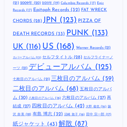
(21)
2009年
(20)
2011年
(19)
Columbia Records
(17)
Epic
Epitaph Records
(32)
FAT WRECK
Records
(17)
JPN
(123)
CHORDS
(28)
PIZZA OF
PUNK
(133)
DEATH RECORDS
(33)
US
(168)
UK
(116)
Warner Records
(21)
セルフタイトル
(28)
セルフライナーノ
カバーアルバム
(15)
デビューアルバム
(125)
ーツ
(21)
三枚目のアルバム
(59)
七枚目のアルバム
(21)
二枚目のアルバム
(68)
五枚目のアルバ
ム
(30)
六枚目のアルバム
(27)
再
八枚目のアルバム
(16)
四枚目のアルバム
(42)
結成
(27)
妹
大野 俊也
(16)
有島 博志
(32)
沢 奈美
(18)
田中 宗一郎
(17)
沼崎 敦子
(16)
解散
(87)
紙ジャケット
(43)