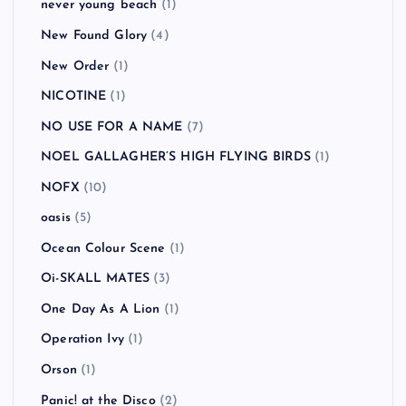
never young beach
(1)
New Found Glory
(4)
New Order
(1)
NICOTINE
(1)
NO USE FOR A NAME
(7)
NOEL GALLAGHER’S HIGH FLYING BIRDS
(1)
NOFX
(10)
oasis
(5)
Ocean Colour Scene
(1)
Oi-SKALL MATES
(3)
One Day As A Lion
(1)
Operation Ivy
(1)
Orson
(1)
Panic! at the Disco
(2)