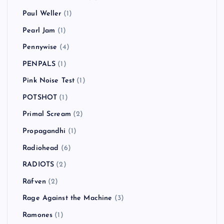
Paul Weller
(1)
Pearl Jam
(1)
Pennywise
(4)
PENPALS
(1)
Pink Noise Test
(1)
POTSHOT
(1)
Primal Scream
(2)
Propagandhi
(1)
Radiohead
(6)
RADIOTS
(2)
Räfven
(2)
Rage Against the Machine
(3)
Ramones
(1)