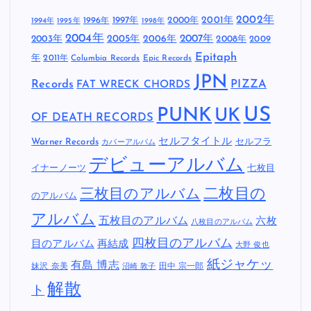
2002年
1997年
2000年
2001年
1996年
1994年
1995年
1998年
2004年
2005年
2007年
2003年
2006年
2008年
2009
Epitaph
年
2011年
Columbia Records
Epic Records
JPN
Records
FAT WRECK CHORDS
PIZZA
US
PUNK
UK
OF DEATH RECORDS
セルフタイトル
Warner Records
セルフラ
カバーアルバム
デビューアルバム
イナーノーツ
七枚目
二枚目の
三枚目のアルバム
のアルバム
アルバム
五枚目のアルバム
六枚
八枚目のアルバム
四枚目のアルバム
目のアルバム
再結成
大野 俊也
紙ジャケッ
有島 博志
妹沢 奈美
田中 宗一郎
沼崎 敦子
解散
ト