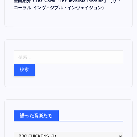
全曲紹介！The Coral「The Invisible Invasion」（ザ・
コーラル インヴィジブル・インヴェイジョン）
検
索
:
語った音楽たち
語