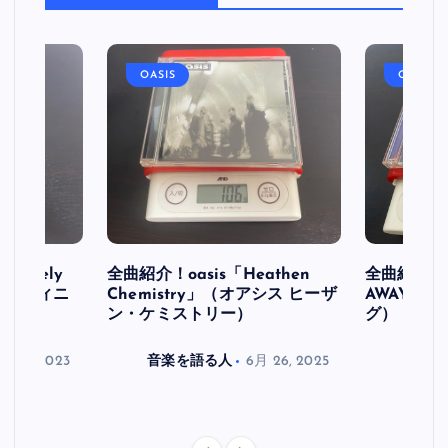
OASIS
OASIS
initely
全曲紹介！oasis「Heathen
全曲紹介！oa
ス デフィニ
Chemistry」（オアシス ヒーザ
AWAY」
ン・ケミストリー）
グ）
月 30, 2023
音楽を語る人
6月 26, 2025
音楽を