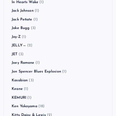
In Hearts Wake
(1)
Jack Johnson
(1)
Jack Peñate
(1)
Jake Bugg
(3)
Jay-Z
(1)
JELLY→
(2)
JET
(3)
Joey Ramone
(1)
Jon Spencer Blues Explosion
(1)
Kasabian
(3)
Keane
(1)
KEMURI
(1)
Ken Yokoyama
(18)
Kitty Daisy & Lewis
(2)