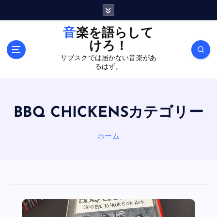
内
容
を
音楽を語らして
ス
けろ！
キ
サブスクでは届かない音楽があ
ッ
るはず。
プ
BBQ CHICKENSカテゴリー
ホーム