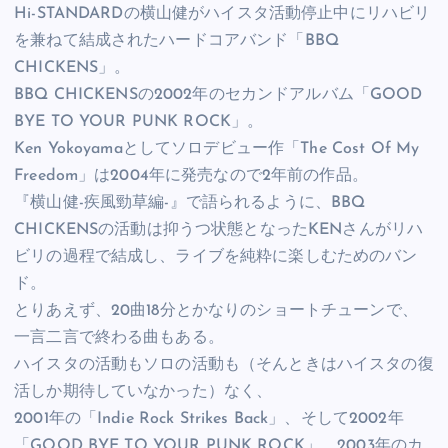
Hi-STANDARDの横山健がハイスタ活動停止中にリハビリ
を兼ねて結成されたハードコアバンド「BBQ
CHICKENS」。
BBQ CHICKENSの2002年のセカンドアルバム「GOOD
BYE TO YOUR PUNK ROCK」。
Ken Yokoyamaとしてソロデビュー作「The Cost Of My
Freedom」は2004年に発売なので2年前の作品。
『横山健-疾風勁草編-』で語られるように、BBQ
CHICKENSの活動は抑うつ状態となったKENさんがリハ
ビリの過程で結成し、ライブを純粋に楽しむためのバン
ド。
とりあえず、20曲18分とかなりのショートチューンで、
一言二言で終わる曲もある。
ハイスタの活動もソロの活動も（そんときはハイスタの復
活しか期待していなかった）なく、
2001年の「Indie Rock Strikes Back」、そして2002年
「GOOD BYE TO YOUR PUNK ROCK」、2003年のカ