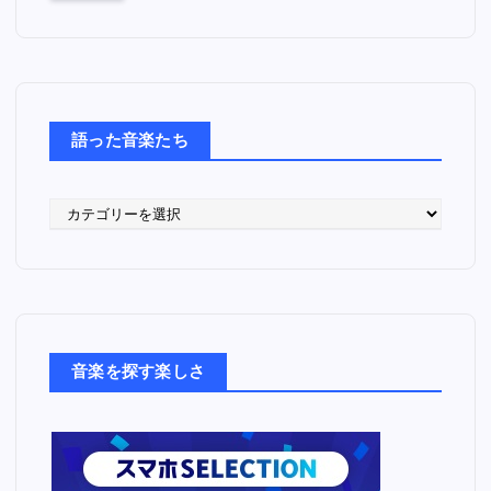
語った音楽たち
語
っ
た
音
楽
た
ち
音楽を探す楽しさ