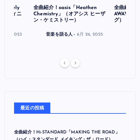
initely
全曲紹介！oasis「Heathen
全曲紹介！oa
ス デフィニ
Chemistry」（オアシス ヒーザ
AWAY」
ン・ケミストリー）
グ）
月 30, 2023
音楽を語る人
6月 26, 2025
音楽を
最近の投稿
全曲紹介！Hi-STANDARD「MAKING THE ROAD」
（ハイ・スタンダード メイキング・ザ・ロード）