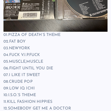
01.PIZZA OF DEATH’S THEME
02.FAT BOY
03.NEWYORK
04.FUCK V.I.P.FUCK
05.MUSCLE,MUSCLE
06.FIGHT UNTIL YOU DIE
07.I LIKE IT SWEET
08.CRUDE POP
09.LOW IQ ICHI
10.I.S.O.’S THEME
11.KILL FASHION HIPPIES
12.SOMEBODY GET ME A DOCTOR