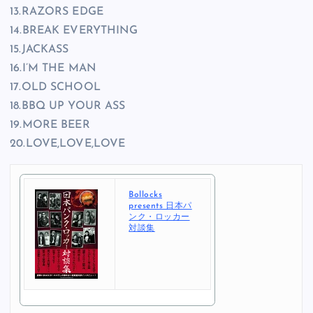
13.RAZORS EDGE
14.BREAK EVERYTHING
15.JACKASS
16.I’M THE MAN
17.OLD SCHOOL
18.BBQ UP YOUR ASS
19.MORE BEER
20.LOVE,LOVE,LOVE
Bollocks
presents 日本パ
ンク・ロッカー
対談集