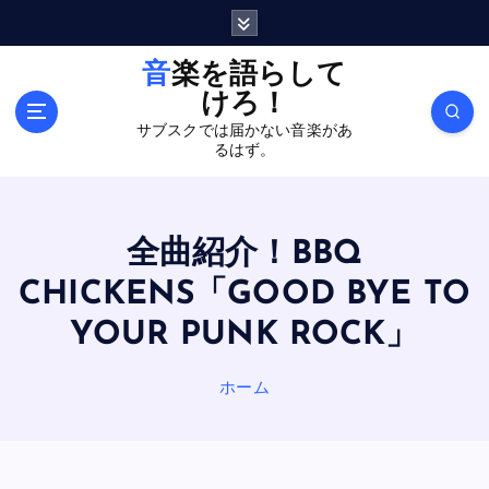
内
容
を
音楽を語らして
ス
けろ！
キ
サブスクでは届かない音楽があ
ッ
るはず。
プ
全曲紹介！BBQ
CHICKENS「GOOD BYE TO
YOUR PUNK ROCK」
ホーム