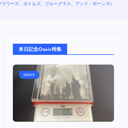
・アターズ デッド・フラワーズ、ボトルズ、ブルーグラス、アンド・ボーンズ）
来日記念Oasis特集
OASIS
O