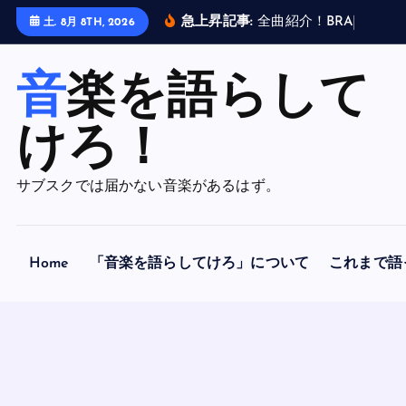
内
急上昇記事:
全
曲
紹
介
！
B
R
A
H
M
A
N
土. 8月 8TH, 2026
容
を
音楽を語らして
ス
キ
ッ
けろ！
プ
サブスクでは届かない音楽があるはず。
Home
「音楽を語らしてけろ」について
これまで語