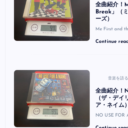
全曲紹介！Me F
Break」
ーズ）
Me First and 
Continue rea
音楽を語
全曲紹介！NO 
（ザ・デイ
ア・ネイム
NO USE FOR A
Continue rea