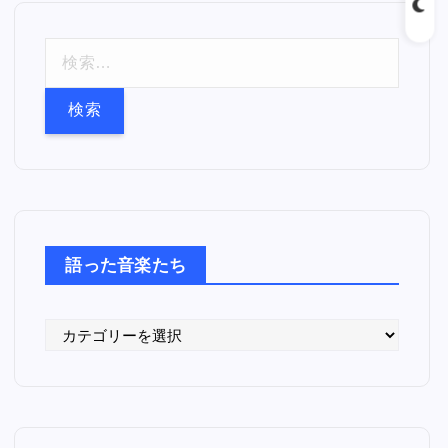
検
索
:
語った音楽たち
語
っ
た
音
楽