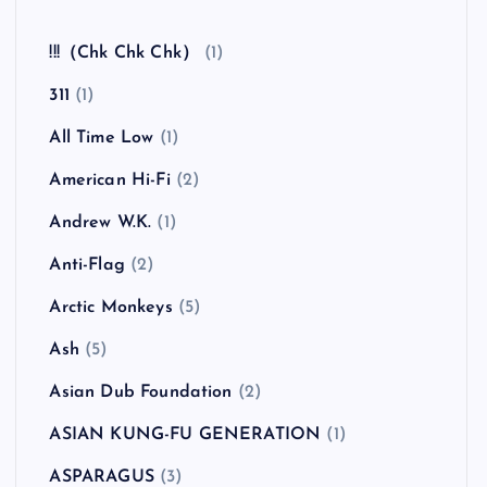
全曲紹介！The Coral「The Invisible Invasion」
（ザ・コーラル インヴィジブル・インヴェイジ
ョン）
カテゴリー
!!!（Chk Chk Chk）
(1)
311
(1)
All Time Low
(1)
American Hi-Fi
(2)