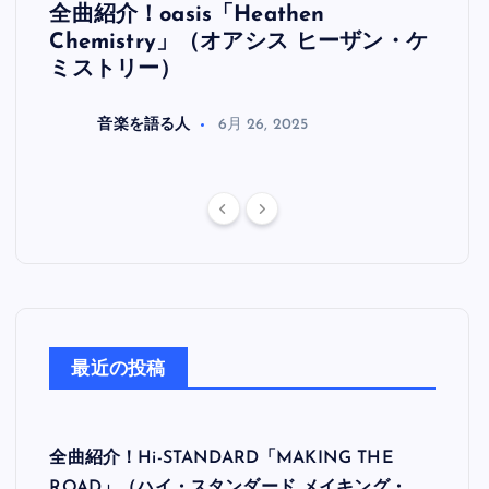
全曲紹介！oasis「Heathen
全曲紹
リ
Chemistry」（オアシス ヒーザン・ケ
（オ
ミストリー）
音楽を語る人
6月 26, 2025
最近の投稿
全曲紹介！Hi-STANDARD「MAKING THE
ROAD」（ハイ・スタンダード メイキング・