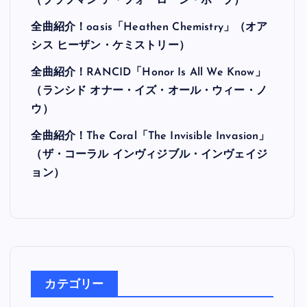
最近の投稿
全曲紹介！Hi-STANDARD「MAKING THE
ROAD」（ハイ・スタンダード メイキング・
ザ・ロード）
全曲紹介！BRAHMAN「A FORLORN HOPE」
（ブラフマン ア・フォーローン・ホープ）
全曲紹介！oasis「Heathen Chemistry」（オア
シス ヒーザン・ケミストリー）
全曲紹介！RANCID「Honor Is All We Know」
（ランシド オナー・イズ・オール・ウィー・ノ
ウ）