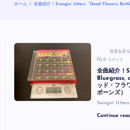
ホーム
全曲紹介！Swingin’ Utters「Dead Flow
音楽を語
0 コメント
全曲紹介！Swing
Bluegra
ッド・フラ
ボーンズ）
Swingin’ Utter
Continue rea