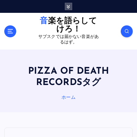
内
容
を
音楽を語らして
ス
けろ！
キ
サブスクでは届かない音楽があ
ッ
るはず。
プ
PIZZA OF DEATH
RECORDSタグ
ホーム