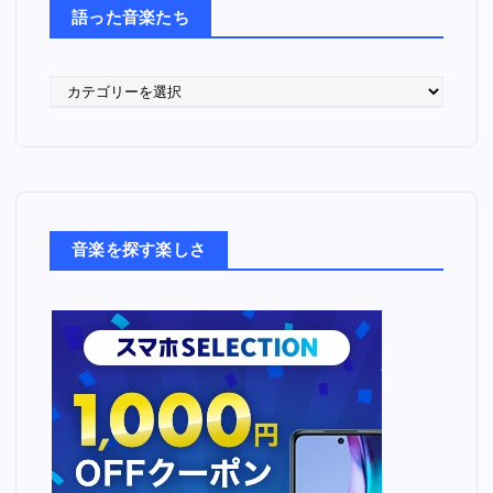
語った音楽たち
語
っ
た
音
楽
た
ち
音楽を探す楽しさ