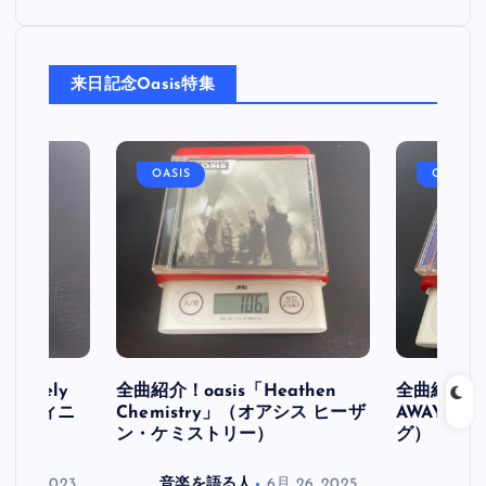
稿
来日記念Oasis特集
の
ペ
OASIS
OASIS
ー
ジ
送
り
initely
全曲紹介！oasis「Heathen
全曲紹介！oa
ス デフィニ
Chemistry」（オアシス ヒーザ
AWAY」
ン・ケミストリー）
グ）
月 30, 2023
音楽を語る人
6月 26, 2025
音楽を