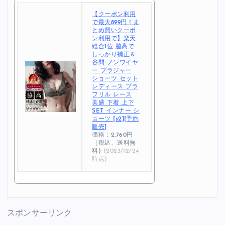
【クーポン利用
で最大899円！ま
とめ買いクーポ
ン利用で】楽天
総合1位 脇高で
しっかり補正＆
谷間 ノンワイヤ
ー ブラジャー
ショーツ セット
レディース ブラ
フリル レース
美盛 下着 上下
SET インナー シ
ョーツ [s2][予約
販売]
価格：2,760円
（税込、送料無
料)
(2023/12/24
時点)
スポンサーリンク