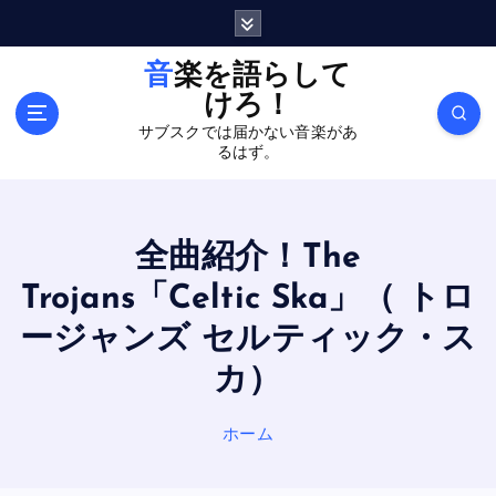
内
容
を
音楽を語らして
ス
けろ！
キ
サブスクでは届かない音楽があ
ッ
るはず。
プ
全曲紹介！The
Trojans「Celtic Ska」（ トロ
ージャンズ セルティック・ス
カ）
ホーム