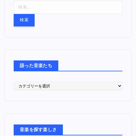
検
索
:
語った音楽たち
語
っ
た
音
楽
た
ち
音楽を探す楽しさ