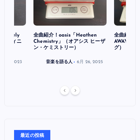
initely
全曲紹介！oasis「Heathen
全曲紹介！oa
ス デフィニ
Chemistry」（オアシス ヒーザ
AWAY」
ン・ケミストリー）
グ）
月 30, 2023
音楽を語る人
6月 26, 2025
音楽を
最近の投稿