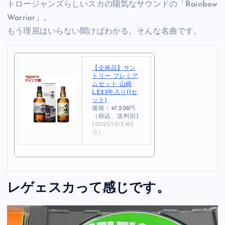
トロージャンズらしいスカの陽気なサウンドの「Rainbow
Warrior」。
もう理屈はいらない聞けばわかる。そんな名曲です。
【企画品】サン
トリー プレミア
ムセット 山崎
LE23年入り(1セ
ット)
価格：47,208円
（税込、送料別)
(2023/12/24時
点)
レゲェスカって感じです。