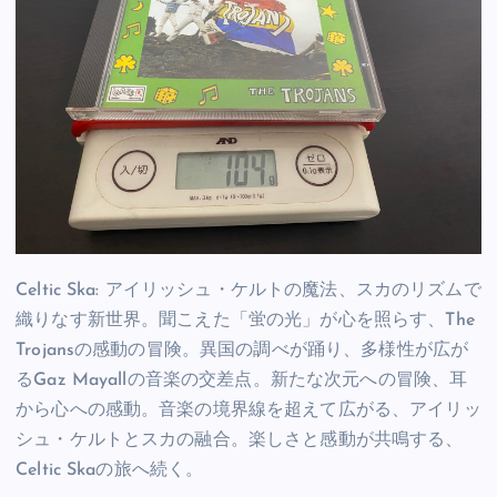
Celtic Ska: アイリッシュ・ケルトの魔法、スカのリズムで
織りなす新世界。聞こえた「蛍の光」が心を照らす、The
Trojansの感動の冒険。異国の調べが踊り、多様性が広が
るGaz Mayallの音楽の交差点。新たな次元への冒険、耳
から心への感動。音楽の境界線を超えて広がる、アイリッ
シュ・ケルトとスカの融合。楽しさと感動が共鳴する、
Celtic Skaの旅へ続く。