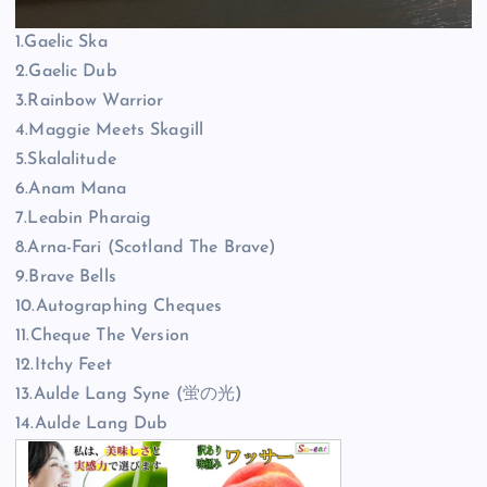
1.Gaelic Ska
2.Gaelic Dub
3.Rainbow Warrior
4.Maggie Meets Skagill
5.Skalalitude
6.Anam Mana
7.Leabin Pharaig
8.Arna-Fari (Scotland The Brave)
9.Brave Bells
10.Autographing Cheques
11.Cheque The Version
12.Itchy Feet
13.Aulde Lang Syne (蛍の光)
14.Aulde Lang Dub