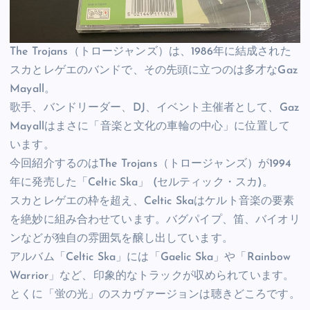
The Trojans（トロージャンズ）は、1986年に結成された
スカとレゲエのバンドで、その先頭に立つのは多才なGaz
Mayall。
歌手、バンドリーダー、DJ、イベント主催者として、Gaz
Mayallはまさに「音楽と文化の車輪の中心」に位置して
います。
今回紹介するのはThe Trojans（トロージャンズ）が1994
年に発売した「Celtic Ska」 (セルティック・スカ)。
スカとレゲエの枠を超え、Celtic Skaはケルト音楽の要素
を絶妙に組み合わせています。バグパイプ、笛、バイオリ
ンなどが独自の雰囲気を醸し出しています。
アルバム「Celtic Ska」には「Gaelic Ska」や「Rainbow
Warrior」など、印象的なトラックが収められています。
とくに「蛍の光」のスカヴァージョンは聴きどころです。