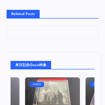
Related Posts
来日記念Oasis特集
OASIS
OASIS