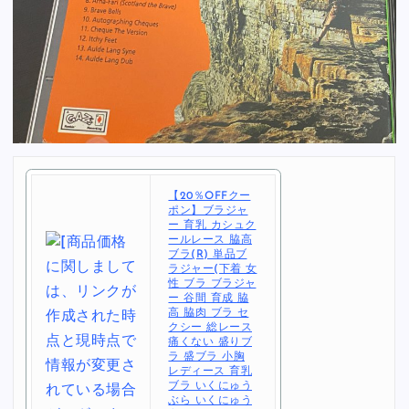
【20％OFFクー
ポン】ブラジャ
ー 育乳 カシュク
ールレース 脇高
ブラ(R) 単品ブ
ラジャー(下着 女
性 ブラ ブラジャ
ー 谷間 育成 脇
高 脇肉 ブラ セ
クシー 総レース
痛くない 盛りブ
ラ 盛ブラ 小胸
レディース 育乳
ブラ いくにゅう
ぶら いくにゅう