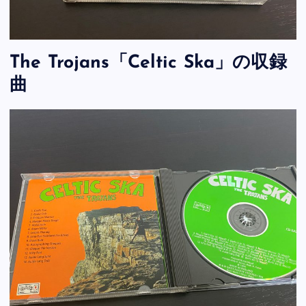
The Trojans「Celtic Ska」の収録
曲