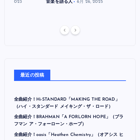
月 30, 2023
音楽を語る人
6月 26, 2025
音楽を
最近の投稿
全曲紹介！Hi-STANDARD「MAKING THE ROAD」
（ハイ・スタンダード メイキング・ザ・ロード）
全曲紹介！BRAHMAN「A FORLORN HOPE」（ブラ
フマン ア・フォーローン・ホープ）
全曲紹介！oasis「Heathen Chemistry」（オアシス ヒ