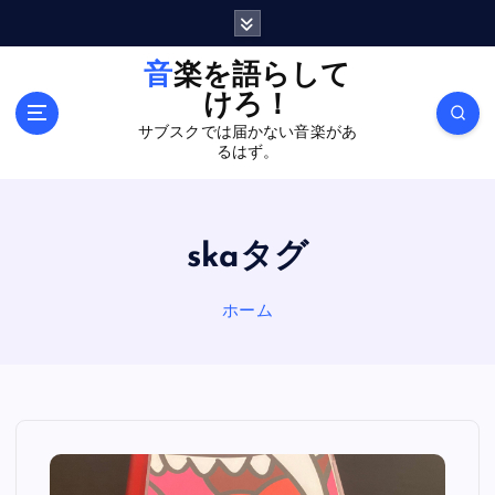
内
容
を
音楽を語らして
ス
けろ！
キ
サブスクでは届かない音楽があ
ッ
るはず。
プ
skaタグ
ホーム