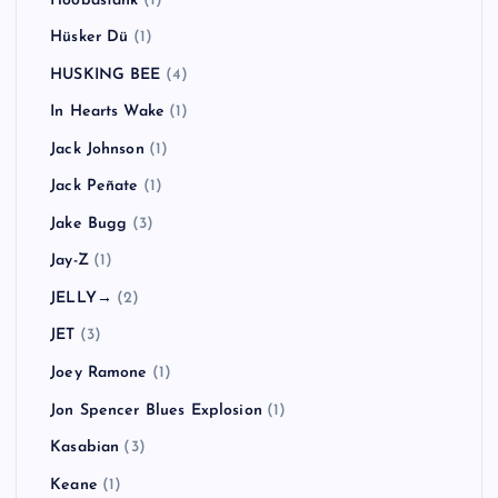
Hoobastank
(1)
Hüsker Dü
(1)
HUSKING BEE
(4)
In Hearts Wake
(1)
Jack Johnson
(1)
Jack Peñate
(1)
Jake Bugg
(3)
Jay-Z
(1)
JELLY→
(2)
JET
(3)
Joey Ramone
(1)
Jon Spencer Blues Explosion
(1)
Kasabian
(3)
Keane
(1)