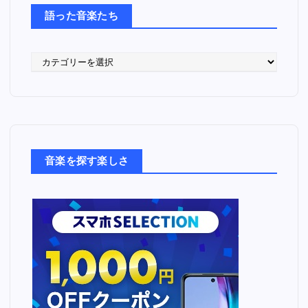
語った音楽たち
語
っ
た
音
楽
た
ち
音楽を探す楽しさ