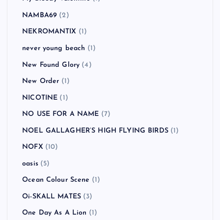
NAMBA69
(2)
NEKROMANTIX
(1)
never young beach
(1)
New Found Glory
(4)
New Order
(1)
NICOTINE
(1)
NO USE FOR A NAME
(7)
NOEL GALLAGHER’S HIGH FLYING BIRDS
(1)
NOFX
(10)
oasis
(5)
Ocean Colour Scene
(1)
Oi-SKALL MATES
(3)
One Day As A Lion
(1)