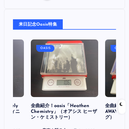
稿
来日記念Oasis特集
の
ペ
OASIS
OASIS
ー
ジ
送
り
initely
全曲紹介！oasis「Heathen
全曲紹介！oa
ス デフィニ
Chemistry」（オアシス ヒーザ
AWAY」
ン・ケミストリー）
グ）